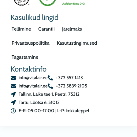
Kasulikud lingid
Tellimine
Garantii
Järelmaks
Privaatsuspoliitika
Kasutustingimused
Tagastamine
Kontaktinfo
info@vitalair.ee
+372 557 1413
info@vitalair.ee
+372 5839 2105
Tallinn, Läike tee 1, Peetri, 75312
Tartu, Lõõtsa 6, 51013
E-R: 09:00-17:00 | L-P: kokkuleppel