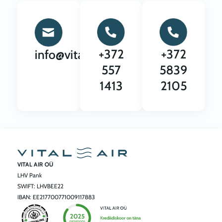
+372
+372
info@vitalair.ee
557
5839
1413
2105
VITAL AIR OÜ
LHV Pank
SWIFT: LHVBEE22
IBAN: EE217700771009117883