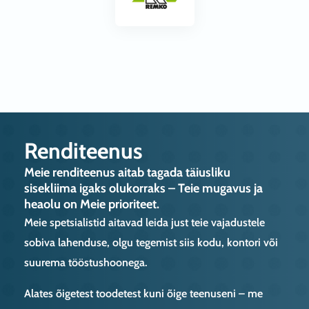
Renditeenus
Meie renditeenus aitab tagada täiusliku
sisekliima igaks olukorraks – Teie mugavus ja
heaolu on Meie prioriteet.
Meie spetsialistid aitavad leida just teie vajadustele
sobiva lahenduse, olgu tegemist siis kodu, kontori või
suurema tööstushoonega.
Alates õigetest toodetest kuni õige teenuseni – me