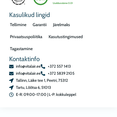
Kasulikud lingid
Tellimine
Garantii
Järelmaks
Privaatsuspoliitika
Kasutustingimused
Tagastamine
Kontaktinfo
info@vitalair.ee
+372 557 1413
info@vitalair.ee
+372 5839 2105
Tallinn, Läike tee 1, Peetri, 75312
Tartu, Lõõtsa 6, 51013
E-R: 09:00-17:00 | L-P: kokkuleppel