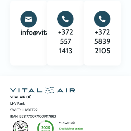
+372
+372
info@vitalair.ee
557
5839
1413
2105
VITAL AIR OÜ
LHV Pank
SWIFT: LHVBEE22
IBAN: EE217700771009117883