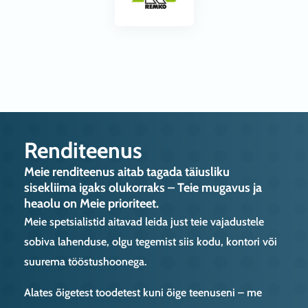
Renditeenus
Meie renditeenus aitab tagada täiusliku
sisekliima igaks olukorraks – Teie mugavus ja
heaolu on Meie prioriteet.
Meie spetsialistid aitavad leida just teie vajadustele
sobiva lahenduse, olgu tegemist siis kodu, kontori või
suurema tööstushoonega.
Alates õigetest toodetest kuni õige teenuseni – me