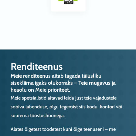
Renditeenus
Meie renditeenus aitab tagada täiusliku
sisekliima igaks olukorraks – Teie mugavus ja
heaolu on Meie prioriteet.
Meie spetsialistid aitavad leida just teie vajadustele
sobiva lahenduse, olgu tegemist siis kodu, kontori või
suurema tööstushoonega.
Alates õigetest toodetest kuni õige teenuseni – me