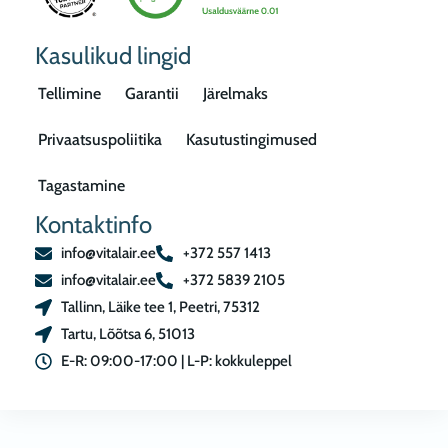
Kasulikud lingid
Tellimine
Garantii
Järelmaks
Privaatsuspoliitika
Kasutustingimused
Tagastamine
Kontaktinfo
info@vitalair.ee
+372 557 1413
info@vitalair.ee
+372 5839 2105
Tallinn, Läike tee 1, Peetri, 75312
Tartu, Lõõtsa 6, 51013
E-R: 09:00-17:00 | L-P: kokkuleppel