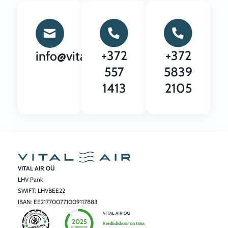
+372
+372
info@vitalair.ee
557
5839
1413
2105
VITAL AIR OÜ
LHV Pank
SWIFT: LHVBEE22
IBAN: EE217700771009117883