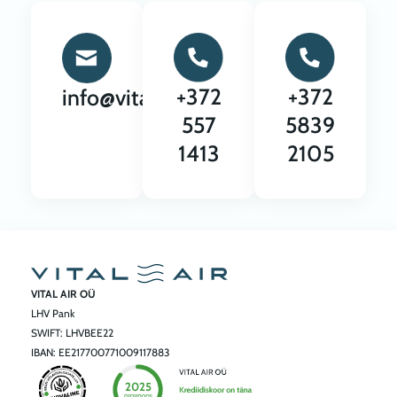
+372
+372
info@vitalair.ee
557
5839
1413
2105
VITAL AIR OÜ
LHV Pank
SWIFT: LHVBEE22
IBAN: EE217700771009117883