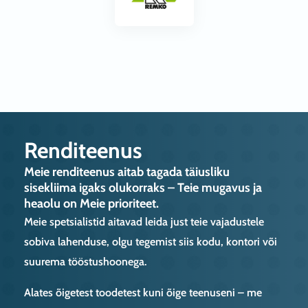
Renditeenus
Meie renditeenus aitab tagada täiusliku
sisekliima igaks olukorraks – Teie mugavus ja
heaolu on Meie prioriteet.
Meie spetsialistid aitavad leida just teie vajadustele
sobiva lahenduse, olgu tegemist siis kodu, kontori või
suurema tööstushoonega.
Alates õigetest toodetest kuni õige teenuseni – me