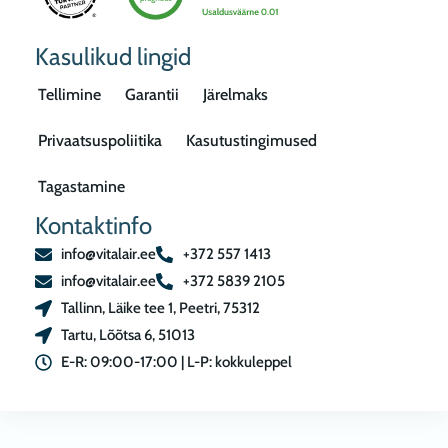
Kasulikud lingid
Tellimine
Garantii
Järelmaks
Privaatsuspoliitika
Kasutustingimused
Tagastamine
Kontaktinfo
info@vitalair.ee
+372 557 1413
info@vitalair.ee
+372 5839 2105
Tallinn, Läike tee 1, Peetri, 75312
Tartu, Lõõtsa 6, 51013
E-R: 09:00-17:00 | L-P: kokkuleppel