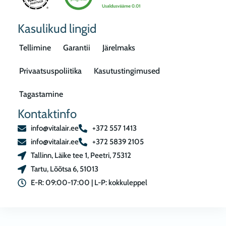
Kasulikud lingid
Tellimine
Garantii
Järelmaks
Privaatsuspoliitika
Kasutustingimused
Tagastamine
Kontaktinfo
info@vitalair.ee
+372 557 1413
info@vitalair.ee
+372 5839 2105
Tallinn, Läike tee 1, Peetri, 75312
Tartu, Lõõtsa 6, 51013
E-R: 09:00-17:00 | L-P: kokkuleppel