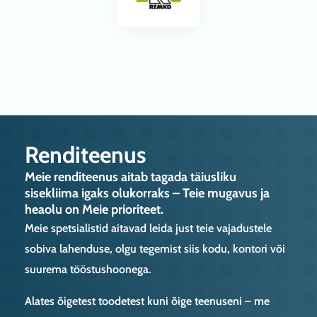
Renditeenus
Meie renditeenus aitab tagada täiusliku
sisekliima igaks olukorraks – Teie mugavus ja
heaolu on Meie prioriteet.
Meie spetsialistid aitavad leida just teie vajadustele
sobiva lahenduse, olgu tegemist siis kodu, kontori või
suurema tööstushoonega.
Alates õigetest toodetest kuni õige teenuseni – me