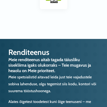
Renditeenus
Meie renditeenus aitab tagada täiusliku
sisekliima igaks olukorraks – Teie mugavus ja
heaolu on Meie prioriteet.
Meie spetsialistid aitavad leida just teie vajadustele
sobiva lahenduse, olgu tegemist siis kodu, kontori või
suurema tööstushoonega.
Alates õigetest toodetest kuni õige teenuseni – me