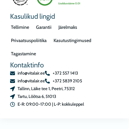
Kasulikud lingid
Tellimine
Garantii
Järelmaks
Privaatsuspoliitika
Kasutustingimused
Tagastamine
Kontaktinfo
info@vitalair.ee
+372 557 1413
info@vitalair.ee
+372 5839 2105
Tallinn, Läike tee 1, Peetri, 75312
Tartu, Lõõtsa 6, 51013
E-R: 09:00-17:00 | L-P: kokkuleppel