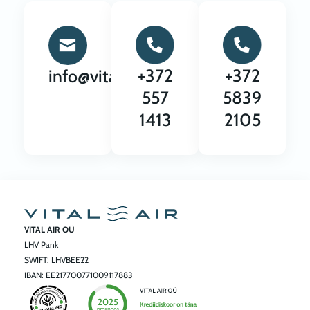
+372
+372
info@vitalair.ee
557
5839
1413
2105
VITAL AIR OÜ
LHV Pank
SWIFT: LHVBEE22
IBAN: EE217700771009117883