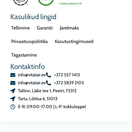
Kasulikud lingid
Tellimine
Garantii
Järelmaks
Privaatsuspoliitika
Kasutustingimused
Tagastamine
Kontaktinfo
info@vitalair.ee
+372 557 1413
info@vitalair.ee
+372 5839 2105
Tallinn, Läike tee 1, Peetri, 75312
Tartu, Lõõtsa 6, 51013
E-R: 09:00-17:00 | L-P: kokkuleppel