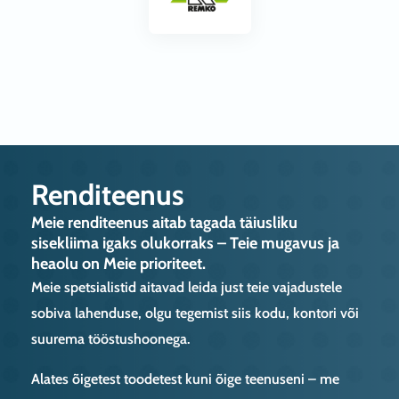
Renditeenus
Meie renditeenus aitab tagada täiusliku
sisekliima igaks olukorraks – Teie mugavus ja
heaolu on Meie prioriteet.
Meie spetsialistid aitavad leida just teie vajadustele
sobiva lahenduse, olgu tegemist siis kodu, kontori või
suurema tööstushoonega.
Alates õigetest toodetest kuni õige teenuseni – me