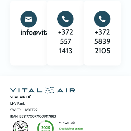
+372
+372
info@vitalair.ee
557
5839
1413
2105
VITAL AIR OÜ
LHV Pank
SWIFT: LHVBEE22
IBAN: EE217700771009117883