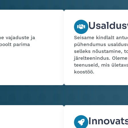
Usaldus
ne vajaduste ja
Seisame kindlalt antu
poolt parima
pühendumus usaldusvä
selleks nõustamine, t
järelteenindus. Olem
teenuseid, mis ületav
koostöö.
Innovat