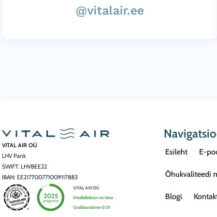
@vitalair.ee
Navigatsi
VITAL AIR OÜ
Esileht
E-po
LHV Pank
SWIFT: LHVBEE22
Õhukvaliteedi 
IBAN: EE217700771009117883
Blogi
Kontak