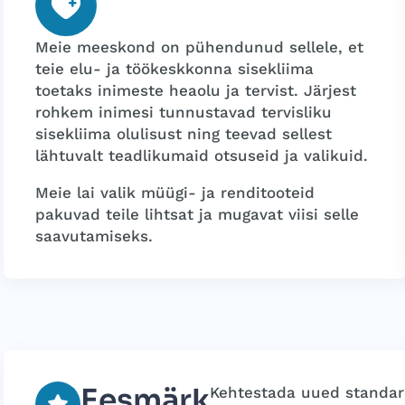
Meie meeskond on pühendunud sellele, et
teie elu- ja töökeskkonna sisekliima
toetaks inimeste heaolu ja tervist. Järjest
rohkem inimesi tunnustavad tervisliku
sisekliima olulisust ning teevad sellest
lähtuvalt teadlikumaid otsuseid ja valikuid.
Meie lai valik müügi- ja renditooteid
pakuvad teile lihtsat ja mugavat viisi selle
saavutamiseks.
Eesmärk
Kehtestada uued standard