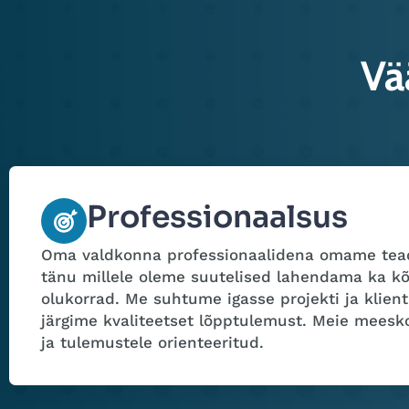
Vä
Professionaalsus
Oma valdkonna professionaalidena omame tead
tänu millele oleme suutelised lahendama ka k
olukorrad. Me suhtume igasse projekti ja klient
järgime kvaliteetset lõpptulemust. Meie meesk
ja tulemustele orienteeritud.