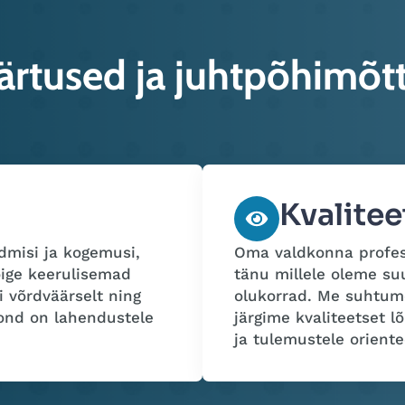
ärtused ja juhtpõhimõt
Kvalitee
misi ja kogemusi,
Oma valdkonna profes
õige keerulisemad
tänu millele oleme su
i võrdväärselt ning
olukorrad. Me suhtume 
ond on lahendustele
järgime kvaliteetset 
ja tulemustele oriente