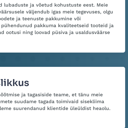
d lubaduste ja võetud kohustuste eest. Meie
ärsusele väljendub igas meie tegevuses, olgu
oodete ja teenuste pakkumine või
e pühendunud pakkuma kvaliteetseid tooteid ja
ad ootusi ning loovad püsiva ja usaldusväärse
likkus
mõõtmise ja tagasiside teame, et tänu meie
dmete suudame tagada toimivaid sisekliima
 oleme suurendanud klientide üleüldist heaolu.