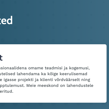
ted
t
sionaalidena omame teadmisi ja kogemusi,
utelised lahendama ka kõige keerulisemad
igasse projekti ja klienti võrdväärselt ning
lõpptulemust. Meie meeskond on lahendustele
eritud.