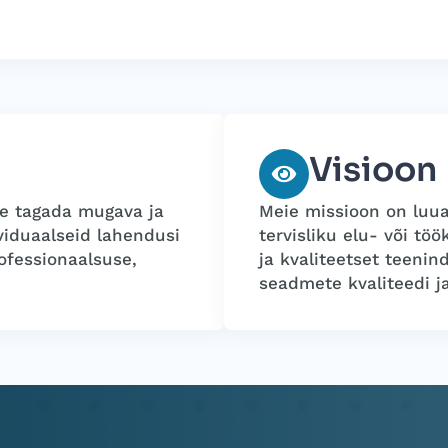
Visioon
me tagada mugava ja
Meie missioon on luua
viduaalseid lahendusi
tervisliku elu- või t
rofessionaalsuse,
ja kvaliteetset teenin
seadmete kvaliteedi ja