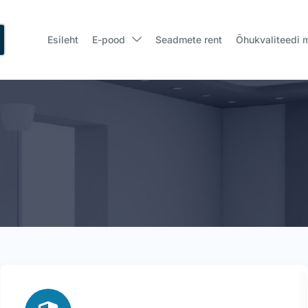
Esileht
E-pood
Seadmete rent
Õhukvaliteedi 