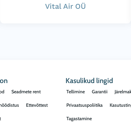
Vital Air OÜ
oon
Kasulikud lingid
od
Seadmete rent
Tellimine
Garantii
Järelma
mõõdistus
Ettevõttest
Privaatsuspoliitika
Kasutusti
t
Tagastamine