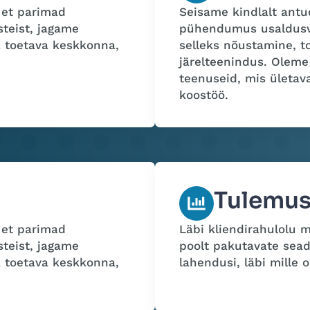
 et parimad
Seisame kindlalt antu
teist, jagame
pühendumus usaldusvä
a toetava keskkonna,
selleks nõustamine, t
järelteenindus. Olem
teenuseid, mis ületav
koostöö.
Tulemus
 et parimad
Läbi kliendirahulolu 
teist, jagame
poolt pakutavate sea
a toetava keskkonna,
lahendusi, läbi mille