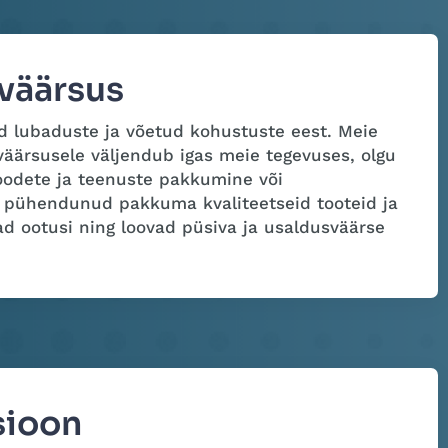
väärsus
d lubaduste ja võetud kohustuste eest. Meie
ärsusele väljendub igas meie tegevuses, olgu
oodete ja teenuste pakkumine või
e pühendunud pakkuma kvaliteetseid tooteid ja
ad ootusi ning loovad püsiva ja usaldusväärse
sioon