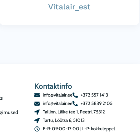
Vitalair_est
Kontaktinfo
info@vitalair.ee
+372 557 1413
ks
info@vitalair.ee
+372 5839 2105
Tallinn, Läike tee 1, Peetri, 75312
ngimused
Tartu, Lõõtsa 6, 51013
E-R: 09:00-17:00 | L-P: kokkuleppel