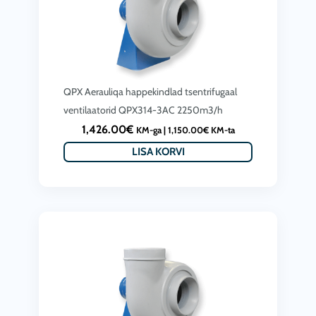
QPX Aerauliqa happekindlad tsentrifugaal
ventilaatorid QPX314-3AC 2250m3/h
1,426.00
€
KM-ga |
1,150.00
€
KM-ta
LISA KORVI