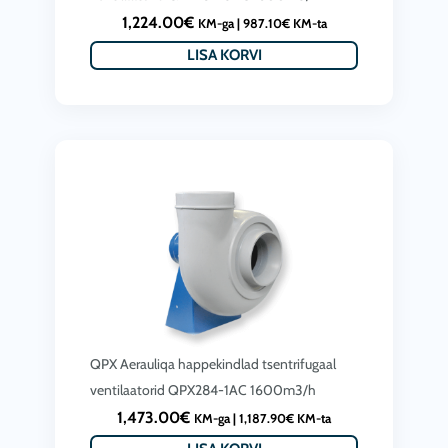
1,224.00
€
KM-ga |
987.10
€
KM-ta
LISA KORVI
QPX Aerauliqa happekindlad tsentrifugaal
ventilaatorid QPX284-1AC 1600m3/h
1,473.00
€
KM-ga |
1,187.90
€
KM-ta