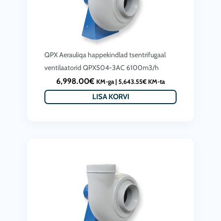
QPX Aerauliqa happekindlad tsentrifugaal
ventilaatorid QPX504-3AC 6100m3/h
6,998.00
€
KM-ga |
5,643.55
€
KM-ta
LISA KORVI