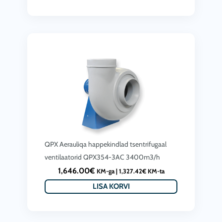
QPX Aerauliqa happekindlad tsentrifugaal
ventilaatorid QPX354-3AC 3400m3/h
1,646.00
€
KM-ga |
1,327.42
€
KM-ta
LISA KORVI