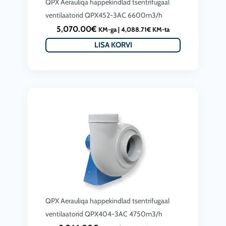
QPX Aerauliqa happekindlad tsentrifugaal
ventilaatorid QPX452-3AC 6600m3/h
5,070.00
€
KM-ga |
4,088.71
€
KM-ta
LISA KORVI
QPX Aerauliqa happekindlad tsentrifugaal
ventilaatorid QPX404-3AC 4750m3/h