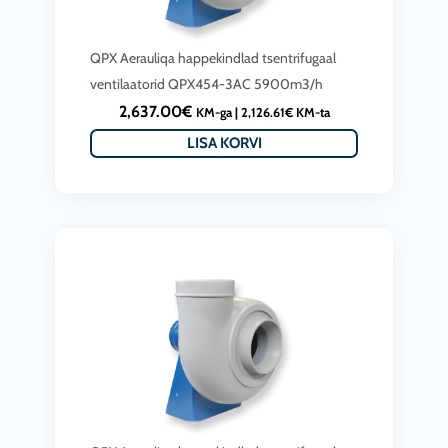
QPX Aerauliqa happekindlad tsentrifugaal
ventilaatorid QPX454-3AC 5900m3/h
2,637.00
€
KM-ga |
2,126.61
€
KM-ta
LISA KORVI