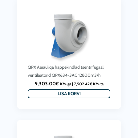
r
d
i
o
c
l
e
i
i
:
s
4
:
,
QPX Aerauliqa happekindlad tsentrifugaal
4
5
ventilaatorid QPX634-3AC 12800m3/h
,
2
9,303.00
€
KM-ga |
7,502.42
€
KM-ta
2
2
LISA KORVI
9
.
8
0
.
0
0
€
0
.