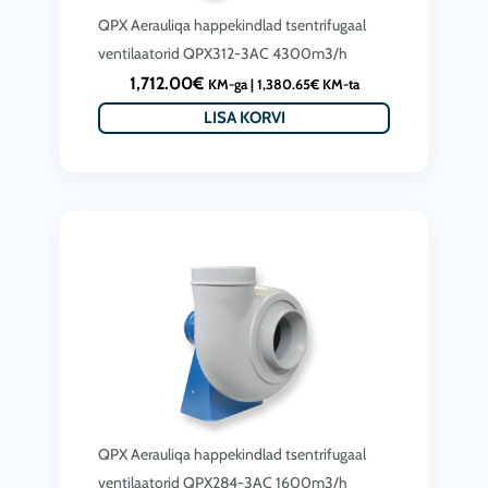
QPX Aerauliqa happekindlad tsentrifugaal
ventilaatorid QPX312-3AC 4300m3/h
1,712.00
€
KM-ga |
1,380.65
€
KM-ta
LISA KORVI
QPX Aerauliqa happekindlad tsentrifugaal
ventilaatorid QPX284-3AC 1600m3/h