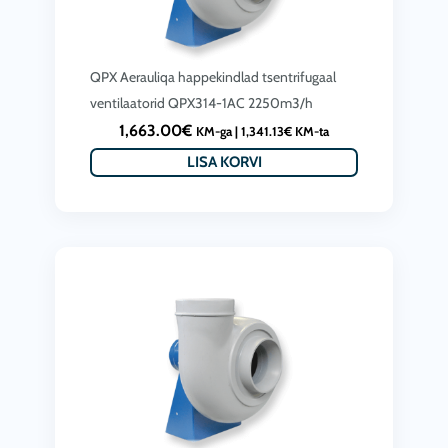
QPX Aerauliqa happekindlad tsentrifugaal
ventilaatorid QPX314-1AC 2250m3/h
1,663.00
€
KM-ga |
1,341.13
€
KM-ta
LISA KORVI