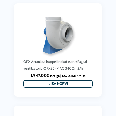
QPX Aerauliqa happekindlad tsentrifugaal
ventilaatorid QPX354-1AC 3400m3/h
1,947.00
€
KM-ga |
1,570.16
€
KM-ta
LISA KORVI