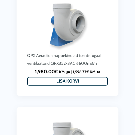
QPX Aerauliqa happekindlad tsentrifugaal
ventilaatorid QPX352-3AC 6600m3/h
1,980.00
€
KM-ga |
1,596.77
€
KM-ta
LISA KORVI