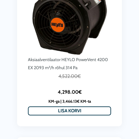
Aksiaalventilaator HEYLO PowerVent 4200
EX 2093 m³/h rõhul 314 Pa
C
A
4,522.00
€
u
l
4,298.00
€
r
g
KM-ga |
3,466.13
€
KM-ta
r
n
LISA KORVI
e
e
n
h
t
i
p
n