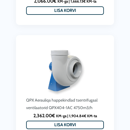
2,066.00
€
KM-ga |
1,666.13
€
KM-ta
LISA KORVI
QPX Aerauliqa happekindlad tsentrifugaal
ventilaatorid QPX404-1AC 4750m3/h
2,362.00
€
KM-ga |
1,904.84
€
KM-ta
LISA KORVI