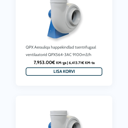
€
.
QPX Aerauliqa happekindlad tsentrifugaal
ventilaatorid QPX564-3AC 9100m3/h
7,953.00
€
KM-ga |
6,413.71
€
KM-ta
LISA KORVI