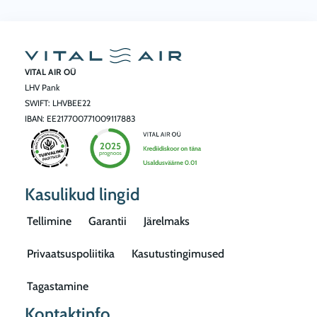
VITAL AIR OÜ
LHV Pank
SWIFT: LHVBEE22
IBAN: EE217700771009117883
Kasulikud lingid
Tellimine
Garantii
Järelmaks
Privaatsuspoliitika
Kasutustingimused
Tagastamine
Kontaktinfo