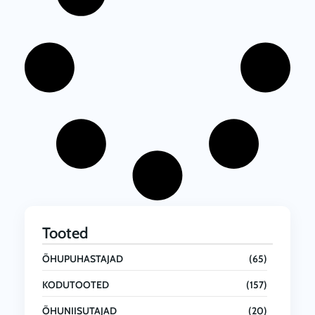
1
3
1
.
0
0
€
Tooted
ÕHUPUHASTAJAD
(65)
KODUTOOTED
(157)
ÕHUNIISUTAJAD
(20)