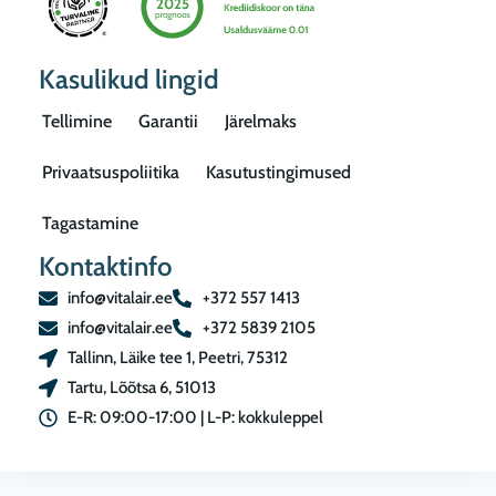
Kasulikud lingid
Tellimine
Garantii
Järelmaks
Privaatsuspoliitika
Kasutustingimused
Tagastamine
Kontaktinfo
info@vitalair.ee
+372 557 1413
info@vitalair.ee
+372 5839 2105
Tallinn, Läike tee 1, Peetri, 75312
Tartu, Lõõtsa 6, 51013
E-R: 09:00-17:00 | L-P: kokkuleppel