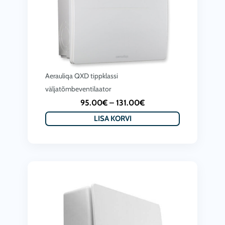
Aerauliqa QXD tippklassi
väljatõmbeventilaator
P
95.00
€
–
131.00
€
r
LISA KORVI
i
c
e
r
a
n
g