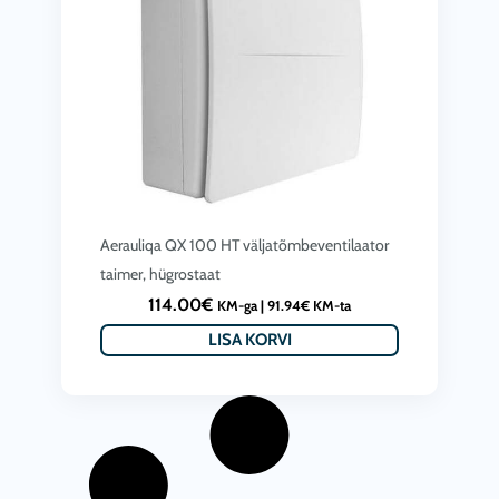
e
:
9
5
.
0
0
€
Aerauliqa QX 100 HT väljatõmbeventilaator
taimer, hügrostaat
t
114.00
€
KM-ga |
91.94
€
KM-ta
h
LISA KORVI
r
o
u
g
h