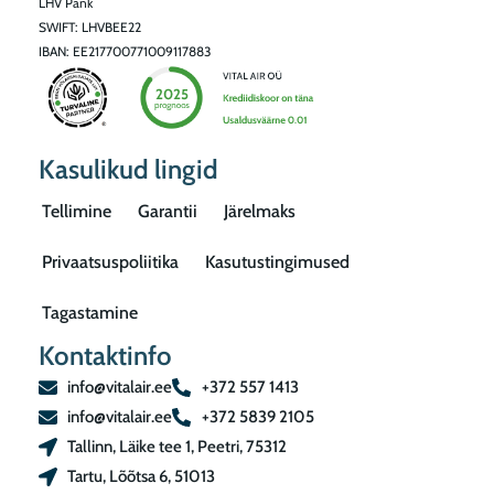
LHV Pank
SWIFT: LHVBEE22
IBAN: EE217700771009117883
Kasulikud lingid
Tellimine
Garantii
Järelmaks
Privaatsuspoliitika
Kasutustingimused
Tagastamine
Kontaktinfo
info@vitalair.ee
+372 557 1413
info@vitalair.ee
+372 5839 2105
Tallinn, Läike tee 1, Peetri, 75312
Tartu, Lõõtsa 6, 51013