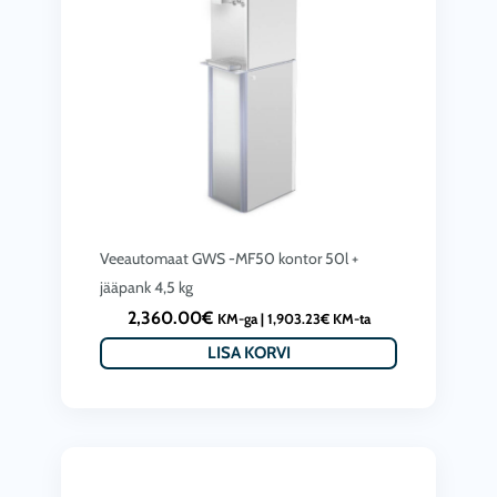
Veeautomaat GWS -MF50 kontor 50l +
jääpank 4,5 kg
2,360.00
€
KM-ga |
1,903.23
€
KM-ta
LISA KORVI