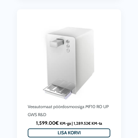
Veeautomaat pöördosmoosiga MF10 RO UP
GWS R&D
1,599.00
€
KM-ga |
1,289.52
€
KM-ta
LISA KORVI