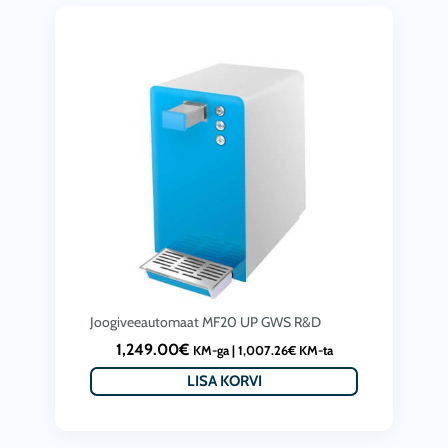
Joogiveeautomaat MF20 UP GWS R&D
1,249.00
€
KM-ga |
1,007.26
€
KM-ta
LISA KORVI