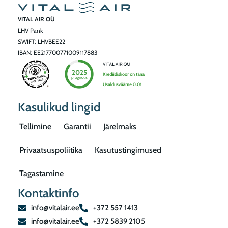
VITAL AIR OÜ
LHV Pank
SWIFT: LHVBEE22
IBAN: EE217700771009117883
Kasulikud lingid
Tellimine
Garantii
Järelmaks
Privaatsuspoliitika
Kasutustingimused
Tagastamine
Kontaktinfo
info@vitalair.ee
+372 557 1413
info@vitalair.ee
+372 5839 2105