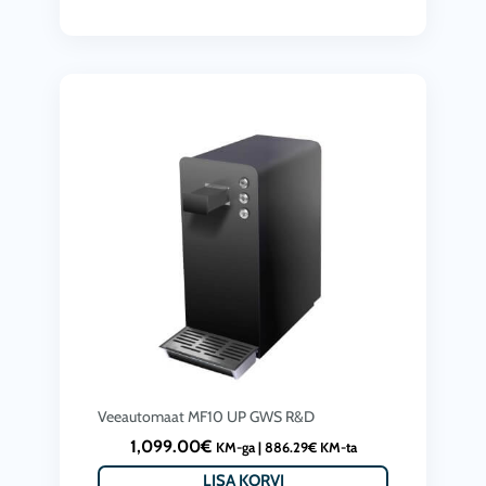
Veeautomaat MF10 UP GWS R&D
1,099.00
€
KM-ga |
886.29
€
KM-ta
LISA KORVI