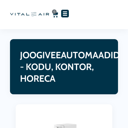
Skip
to
0
Cart
content
JOOGIVEEAUTOMAADID
- KODU, KONTOR,
HORECA