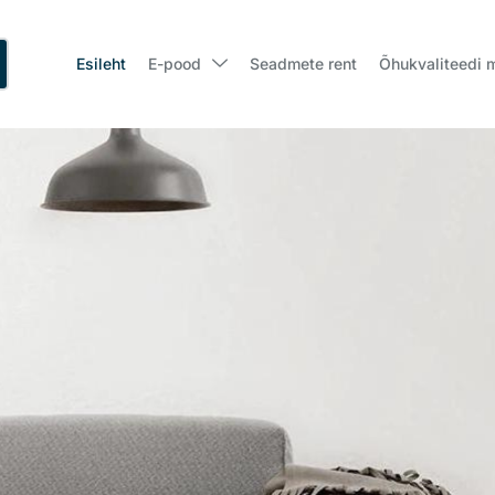
Esileht
E-pood
Seadmete rent
Õhukvaliteedi 