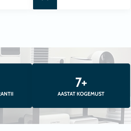
ojendid, õhujahutid ja ventilaatorid,
ltrid
7+
ANTII
AASTAT KOGEMUST