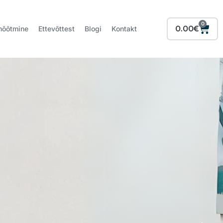
0
Cart
0.00
€
mõõtmine
Ettevõttest
Blogi
Kontakt