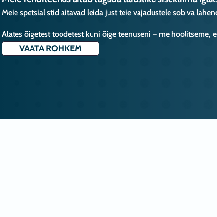
Meie spetsialistid aitavad leida just teie vajadustele sobiva lah
Alates õigetest toodetest kuni õige teenuseni – me hoolitseme, et 
VAATA ROHKEM