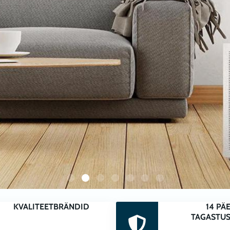
DU/KONTOR TOO
KVALITEETBRÄNDID
14 PÄ
TAGASTU