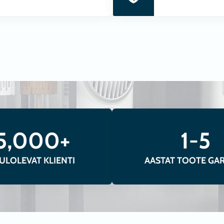
tajad, kütteseadmed, infrapuna soojuskiirgurid ja gaasiso
itsioneerid, aknapesurobotid, tolmuimejad, tarvikud ja fi
VAATA TOOTEID
5,000+
1-5
ULOLEVAT KLIENTI
AASTAT TOOTE GAR