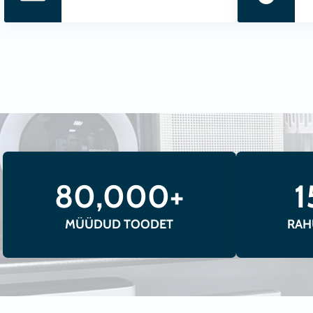
Õhupuhastajad, õhukuivatid, õhuniisu
kond
80,000+
1
MÜÜDUD TOODET
RAH