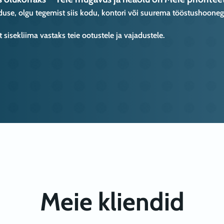
enduse, olgu tegemist siis kodu, kontori või suurema tööstushooneg
sisekliima vastaks teie ootustele ja vajadustele.
Meie kliendid