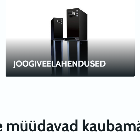
e müüdavad kaubamä