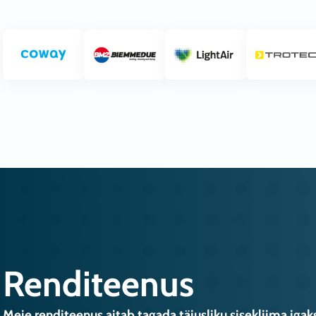
Renditeenus
Meie renditeenus aitab tagada täiusliku sisekliima igak