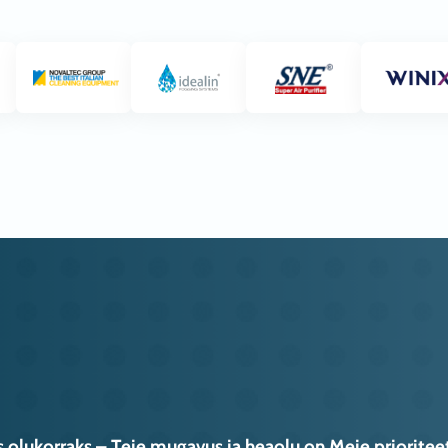
s olukorraks – Teie mugavus ja heaolu on Meie prioriteet