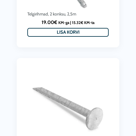
Telgirihmad, 2 konksu, 2,5m
19.00
€
KM-ga |
15.32
€
KM-ta
LISA KORVI