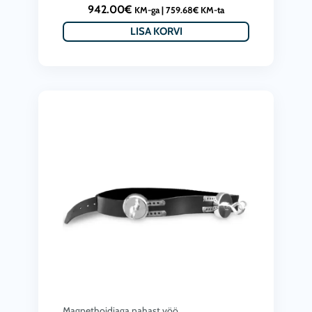
942.00
€
KM-ga |
759.68
€
KM-ta
LISA KORVI
Magnethoidjaga nahast vöö