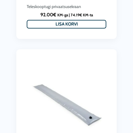
Teleskooptugi privaatsusekraan
92.00
€
KM-ga |
74.19
€
KM-ta
LISA KORVI