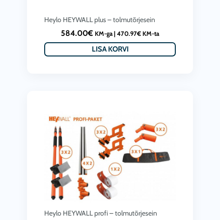
Heylo HEYWALL plus – tolmutõrjesein
584.00
€
KM-ga |
470.97
€
KM-ta
LISA KORVI
Heylo HEYWALL profi – tolmutõrjesein