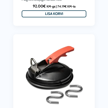
92.00
€
KM-ga |
74.19
€
KM-ta
LISA KORVI