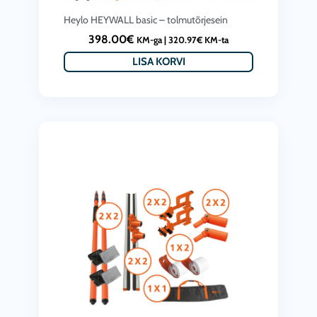
Heylo HEYWALL basic – tolmutõrjesein
398.00
€
KM-ga |
320.97
€
KM-ta
LISA KORVI