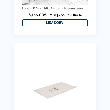
Heylo DCS-PF 1400 – tolmutõrjesüsteem
3,166.00
€
KM-ga |
2,553.23
€
KM-ta
LISA KORVI