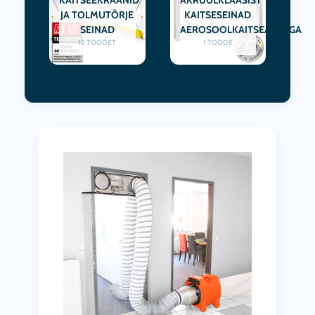
KAITSEEKRAANID
AKRÜÜLKLAASIST
JA TOLMUTÕRJE
KAITSESEINAD
SEINAD
AEROSOOLKAITSEÄÄREGA
12 TOODET
1 TOODE