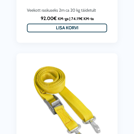
Veekott raskuseks 2m ca 20 kg täidetult
92.00
€
KM-ga |
74.19
€
KM-ta
LISA KORVI