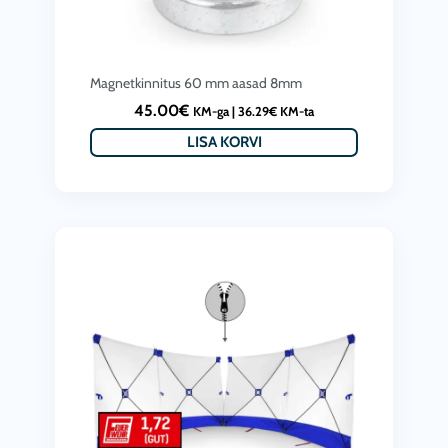
Magnetkinnitus 60 mm aasad 8mm
45.00
€
KM-ga |
36.29
€
KM-ta
LISA KORVI