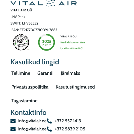
VITAL AIR OÜ
LHV Pank
SWIFT: LHVBEE22
IBAN: EE217700771009117883
Kasulikud lingid
Tellimine
Garantii
Järelmaks
Privaatsuspoliitika
Kasutustingimused
Tagastamine
Kontaktinfo
info@vitalair.ee
+372 557 1413
info@vitalair.ee
+372 5839 2105