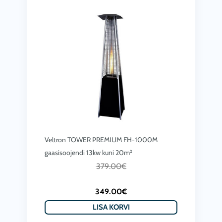
Veltron TOWER PREMIUM FH-1000M
gaasisoojendi 13kw kuni 20m²
A
C
379.00
€
l
u
349.00
€
g
r
LISA KORVI
n
r