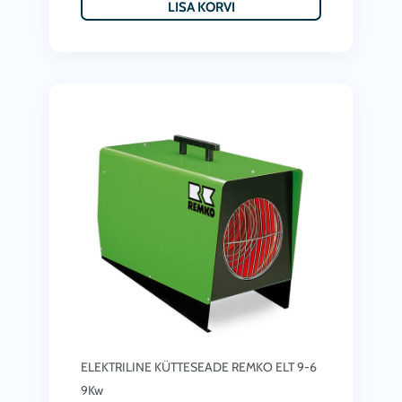
LISA KORVI
.
0
€
.
ELEKTRILINE KÜTTESEADE REMKO ELT 9-6
9Kw