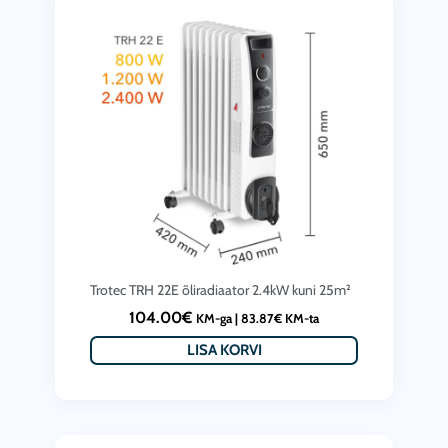
r
a
n
g
e
:
5
5
8
.
Trotec TRH 22E õliradiaator 2.4kW kuni 25m²
0
104.00
€
0
KM-ga |
83.87
€
KM-ta
€
LISA KORVI
t
h
r