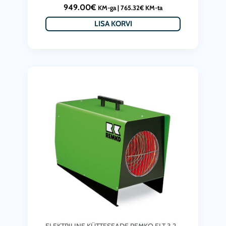
949.00
€
KM-ga |
765.32
€
KM-ta
LISA KORVI
ELEKTRILINE KÜTTESEADE REMKO ELT 3,2