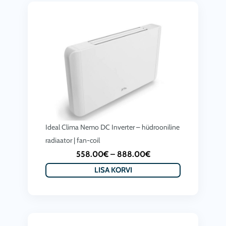
Ideal Clima Nemo DC Inverter – hüdrooniline
radiaator | fan-coil
P
558.00
€
–
888.00
€
r
LISA KORVI
i
c
e