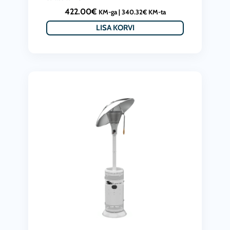
422.00
€
KM-ga |
340.32
€
KM-ta
LISA KORVI