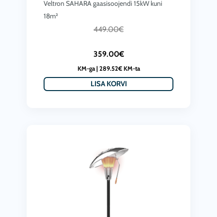
Veltron SAHARA gaasisoojendi 15kW kuni
18m²
C
A
449.00
€
u
l
359.00
€
r
g
KM-ga |
289.52
€
KM-ta
r
n
LISA KORVI
e
e
n
h
t
i
p
n
r
d
i
o
c
l
e
i
i
:
s
4