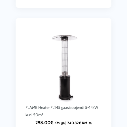
FLAME Heater FL145 gaasisoojendi 5-14kW
kuni 50m²
298.00
€
KM-ga |
240.32
€
KM-ta