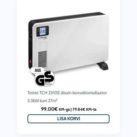
o
u
g
h
8
8
8
.
0
0
Trotec TCH 2310E disain konvektorradiaator
€
2.3kW kuni 27m²
99.00
€
KM-ga |
79.84
€
KM-ta
LISA KORVI