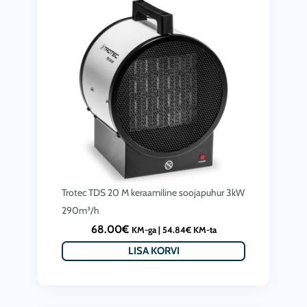
Trotec TDS 20 M keraamiline soojapuhur 3kW
290m³/h
68.00
€
KM-ga |
54.84
€
KM-ta
LISA KORVI