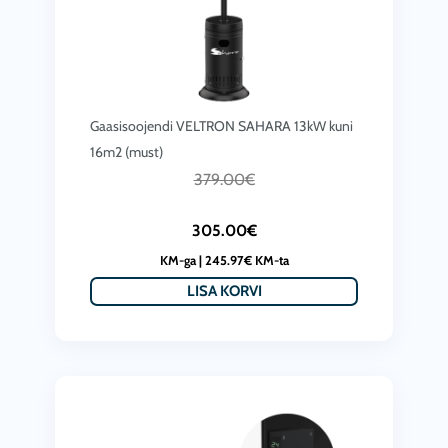
:
4
3
9
5
.
9
0
Gaasisoojendi VELTRON SAHARA 13kW kuni
.
0
16m2 (must)
0
€
C
A
379.00
€
0
.
u
l
€
305.00
€
r
g
.
KM-ga |
245.97
€
KM-ta
r
n
LISA KORVI
e
e
n
h
t
i
p
n
r
d
i
o