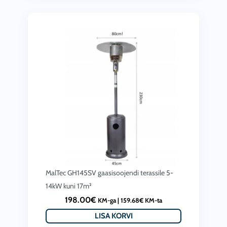
MalTec GH145SV gaasisoojendi terassile 5-
14kW kuni 17m²
198.00
€
KM-ga |
159.68
€
KM-ta
LISA KORVI