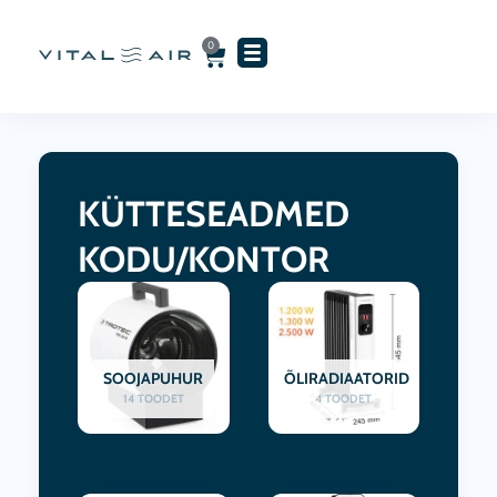
Skip
to
0
Cart
content
KÜTTESEADMED
KODU/KONTOR
SOOJAPUHUR
ÕLIRADIAATORID
14 TOODET
4 TOODET