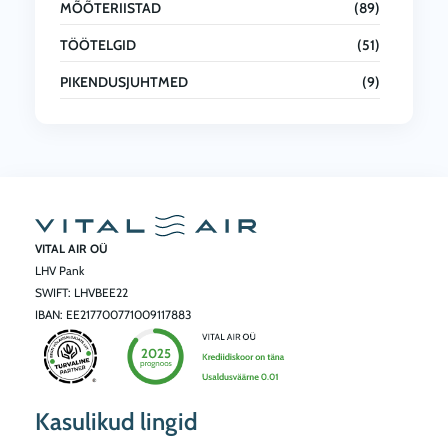
MÕÕTERIISTAD
(89)
TÖÖTELGID
(51)
PIKENDUSJUHTMED
(9)
VITAL AIR OÜ
LHV Pank
SWIFT: LHVBEE22
IBAN: EE217700771009117883
Kasulikud lingid