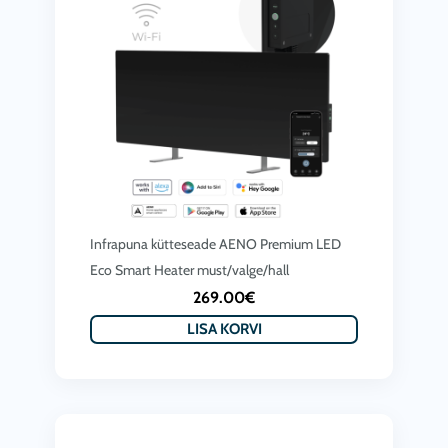
c
l
e
i
i
:
s
3
:
7
3
9
0
.
5
0
Infrapuna kütteseade AENO Premium LED
.
0
Eco Smart Heater must/valge/hall
0
€
269.00
€
0
.
LISA KORVI
€
.