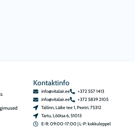
Kontaktinfo
info@vitalair.ee
+372 557 1413
ks
info@vitalair.ee
+372 5839 2105
Tallinn, Läike tee 1, Peetri, 75312
ngimused
Tartu, Lõõtsa 6, 51013
E-R: 09:00-17:00 | L-P: kokkuleppel