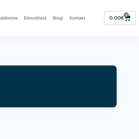
0
Cart
0.00
€
mõõtmine
Ettevõttest
Blogi
Kontakt