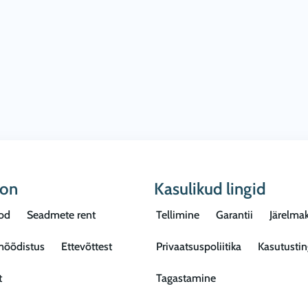
oon
Kasulikud lingid
od
Seadmete rent
Tellimine
Garantii
Järelma
mõõdistus
Ettevõttest
Privaatsuspoliitika
Kasutusti
t
Tagastamine