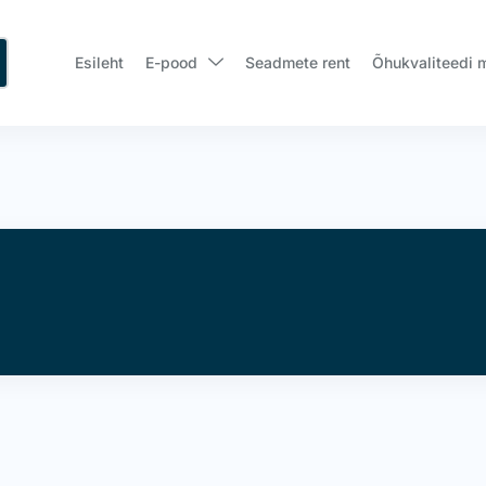
Esileht
E-pood
Seadmete rent
Õhukvaliteedi 