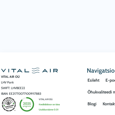
Navigatsi
VITAL AIR OÜ
Esileht
E-po
LHV Pank
SWIFT: LHVBEE22
Õhukvaliteedi 
IBAN: EE217700771009117883
Blogi
Kontak