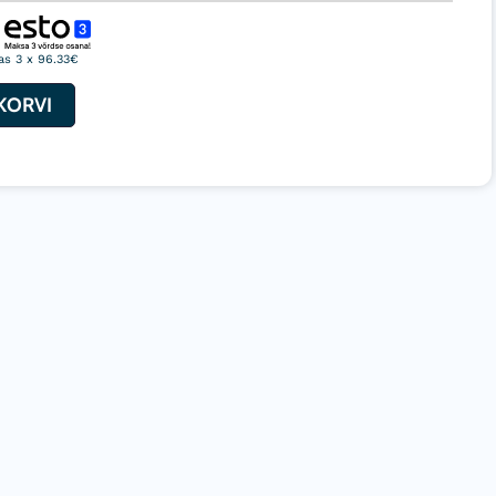
as 3 x 96.33€
 KORVI