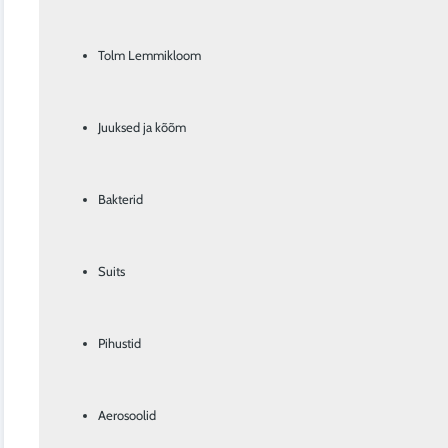
Tolm Lemmikloom
Juuksed ja kõõm
Bakterid
Suits
Pihustid
Aerosoolid