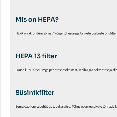
Mis on HEPA?
HEPA on akronüüm sõnast “Kõrge tõhususega tahkete osakeste õhufilter”. 
HEPA 13 filter
Püüab kuni 99,9% väga peentest osakestest, sealhulgas bakteritest ja all
Süsinikfilter
Eemaldab formaldehüüdi, tubakasuitsu. Tõhus ebameeldivate lõhnade k