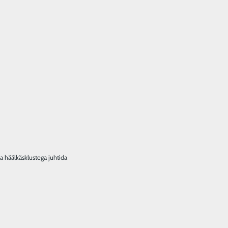
a häälkäsklustega juhtida