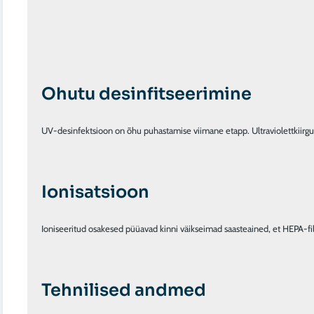
Ohutu desinfitseerimine
UV-desinfektsioon on õhu puhastamise viimane etapp. Ultraviolettkiirgus 
Ionisatsioon
Ioniseeritud osakesed püüavad kinni väikseimad saasteained, et HEPA-f
Tehnilised andmed