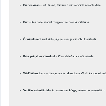
Puuteekraan
 – Intuitiivne, täieliku funktsioonide komplektiga
Pult
 – Kasutage seadet mugavalt seinale kinnitatuna
Õhukvaliteedi andurid
 – Jälgige sise- ja välisõhu kvaliteeti
Kaks paigaldusvõimalust
 – Põrandale/lauale või seinale
Wi-Fi ühenduvus
 – Lisage seade rakendusse Wi-Fi kaudu, et sed
Ventilaatori režiimid
 – Automaatne, kõrge, keskmine, unerežiim