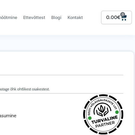
0
Cart
0.00
€
mõõtmine
Ettevõttest
Blogi
Kontakt
stage õhk ohtlikest osakestest.
tasumine