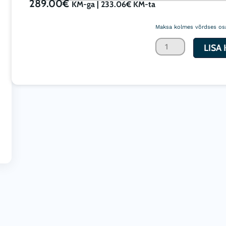
289.00
€
KM-ga |
233.06
€
KM-ta
AENO
AP2S
Maksa kolmes võrdses os
õhupuhastaja
LISA
kuni
50m²
kogus