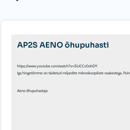
AP2S AENO õhupuhasti
Iga hingetõmme on täidetud miljardite mikroskoopiliste osakestega. Puha
Aeno õhupuhastaja: