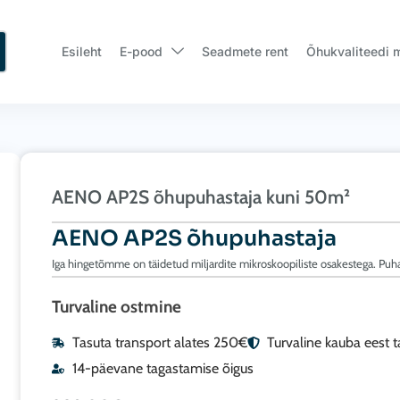
Esileht
E-pood
Seadmete rent
Õhukvaliteedi 
AENO AP2S õhupuhastaja kuni 50m²
AENO AP2S õhupuhastaja
Iga hingetõmme on täidetud miljardite mikroskoopiliste osakestega. Puha
Turvaline ostmine
Tasuta transport alates 250€
Turvaline kauba eest 
14-päevane tagastamise õigus