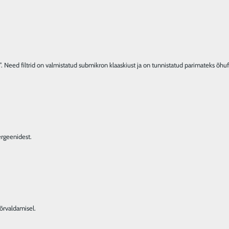
Need filtrid on valmistatud submikron klaaskiust ja on tunnistatud parimateks õhufi
ergeenidest.
õrvaldamisel.