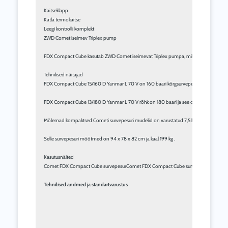
Kaitseklapp

Katla termokaitse

Leegi kontrolli komplekt

ZWD Comet iseimev Triplex pump

FDX Compact Cube kasutab ZWD Comet iseimevat Triplex pumpa, millel on keraamilised k
Tehnilised näitajad

FDX Compact Cube 15/160 D Yanmar L 70 V on 160 baari kõrgsurvepesur, mille maksimaa
FDX Compact Cube 13/180 D Yanmar L 70 V rõhk on 180 baari ja see on survepesur, mil
Mõlemad kompaktsed Cometi survepesuri mudelid on varustatud 7,5 hj Yanmar L 70 V 
Selle survepesuri mõõtmed on 94 x 78 x 82 cm ja kaal 199 kg .

Kasutusnäited

Comet FDX Compact Cube survepesurComet FDX Compact Cube survepesurkasutami
Tehnilised andmed ja standartvarustus