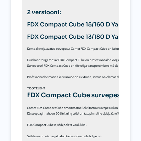
2 versiooni:
FDX Compact Cube 15/160 D Yanmar L 
FDX Compact Cube 13/180 D Yanmar L 
Kompaktne ja avatud survepesur Comet FDX Compact Cube on iseimeva pumbaga diise
Diiselmootoriga töötav FDX Compact Cube on professionaalne kõrgsurve kuumaveemasin, m
Survepesuril FDX Compact Cube on tõstukiga transportimiseks mõeldud disain .

Professionaalse masina käivitamine on elektriline, samuti on olemas elektrooniline temp
TOOTELEHT
FDX Compact Cube survepesurur
Comet FDX Compact Cube amortisaator Sellel tõstuki survepesuril on mootori pöörlemi
Kütusepaagi maht on 20 liitrit ning sellel on tasapinnaline ujuk ja täitefilter .

FDX Compact Cube'is juhib põletit voolulüliti .

Sellele seadmele paigaldatud kaitsesüsteemide hulgas on:
