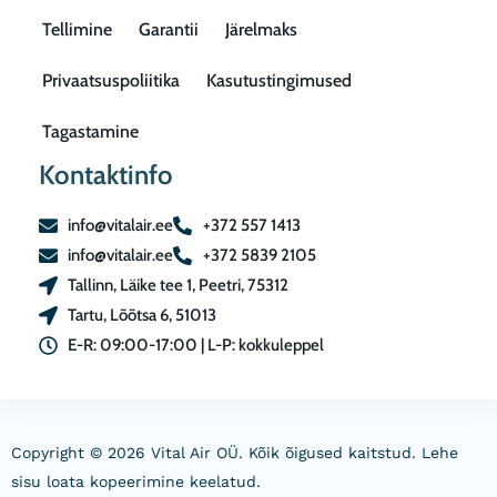
Tellimine
Garantii
Järelmaks
Privaatsuspoliitika
Kasutustingimused
Tagastamine
Kontaktinfo
info@vitalair.ee
+372 557 1413
info@vitalair.ee
+372 5839 2105
Tallinn, Läike tee 1, Peetri, 75312
Tartu, Lõõtsa 6, 51013
E-R: 09:00-17:00 | L-P: kokkuleppel
Copyright © 2026 Vital Air OÜ. Kõik õigused kaitstud. Lehe
sisu loata kopeerimine keelatud.