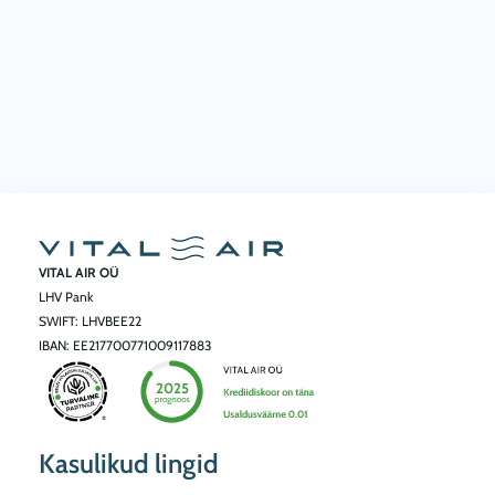
9
0
.
0
0
€
0
.
€
.
VITAL AIR OÜ
LHV Pank
SWIFT: LHVBEE22
IBAN: EE217700771009117883
Kasulikud lingid