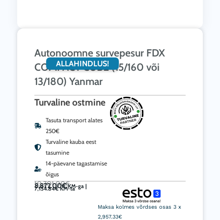
Autonoomne survepesur FDX
ALLAHINDLUS!
COMPACT CUBE (15/160 või
13/180) Yanmar
Turvaline ostmine
Tasuta transport alates
250€
Turvaline kauba eest
tasumine
14-päevane tagastamise
õigus
Current
Algne
10,701.00
€
price
hind
8,872.00
€
is:
KM-ga |
oli:
8,872.00€.
10,701.00€.
Autonoomne
7,154.84
€
KM-ta
survepesur
Maksa kolmes võrdses osas 3 x
FDX
2,957.33€