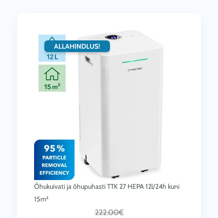
Õhukuivati ja õhupuhasti TTK 27 HEPA 12l/24h kuni
15m²
C
A
222.00
€
u
l
178.00
€
r
g
KM-ga |
143.55
€
KM-ta
r
n
LISA KORVI
e
e
n
h
t
i