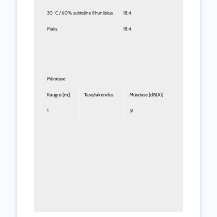
30 °C / 60% suhteline õhuniiskus
18.4
Maks.
18.4
Müratase
Kaugus [m]
Tase/rakendus
Müratase [dB(A)]
1
51