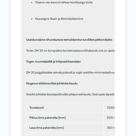
Otsene vee äravool vähese hooldusega tööks
Kaasaegne disain ja lihtne käsitsemine
Usaldusväärne õhuniisutuse eemaldamine tundlikes piirkondades
Trotec DH 20 on kompaktne kondensatsiooniõhukuivati, mis on spetsiaalselt loodud väiks
Tugev, ruumisäästlik ja hõlpsasti kasutatav
DH 20 paigaldatakse seinale püsivalt ja vajab seetõttu minimaalselt ruumi. Selle konst
Mugavus elektroonilise juhtimise kaudu
Seadet juhitakse kasutajasõbraliku juhtpaneeli kaudu. Seal saate täpselt seadistada soov
Tootekood
1125000200
Pikkus ilma pakendita [mm]
900 mm
Laius ilma pakendita [mm]
350 mm