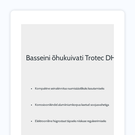
Basseini õhukuivati Trotec ​​DH 20 
Kompaktne seinakinnitus ruumisäästlikuks kasutamiseks
Korrosioonikindel alumiiniumkorpus kaetud soojusvahetiga
Elektrooniline hügrostaat täpseks niiskuse reguleerimiseks