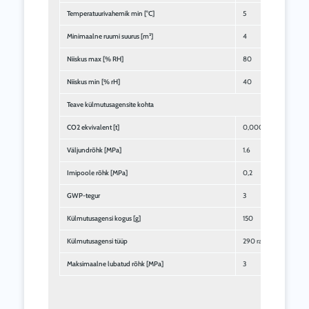
Temperatuurivahemik min [°C]
5
Minimaalne ruumi suurus [m²]
4
Niiskus max [% RH]
80
Niiskus min [% rH]
40
Teave külmutusagensite kohta
CO2 ekvivalent [t]
0,0005
Väljundrõhk [MPa]
1.6
Imipoole rõhk [MPa]
0,2
GWP-tegur
3
Külmutusagensi kogus [g]
150
Külmutusagensi tüüp
290 randi
Maksimaalne lubatud rõhk [MPa]
3