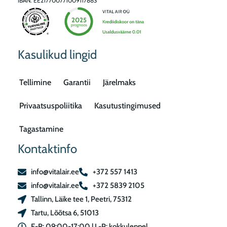
IBAN: EE217700771009117883
Kasulikud lingid
Tellimine
Garantii
Järelmaks
Privaatsuspoliitika
Kasutustingimused
Tagastamine
Kontaktinfo
info@vitalair.ee
+372 557 1413
info@vitalair.ee
+372 5839 2105
Tallinn, Läike tee 1, Peetri, 75312
Tartu, Lõõtsa 6, 51013
E-R: 09:00-17:00 | L-P: kokkuleppel