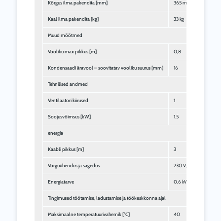
Kõrgus ilma pakendita [mm]
365 mm
Kaal ilma pakendita [kg]
33 kg
Muud mõõtmed
Vooliku max pikkus [m]
0,8
Kondensaadi äravool – soovitatav vooliku suurus [mm]
16
Tehnilised andmed
Ventilaatori kiirused
1
Soojusvõimsus [kW]
1.5
energia
Kaabli pikkus [m]
3
Võrguühendus ja sagedus
230 V, 50 Hz
Energiatarve
0,6 kW
Tingimused töötamise, ladustamise ja töökeskkonna ajal
Maksimaalne temperatuurivahemik [°C]
40