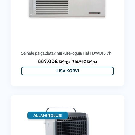
Seinale paigaldatav niiskusekoguja Fral FDW016 l/h
889.00
€
KM-ga |
716.94
€
KM-ta
LISA KORVI
ALLAHINDLUS!