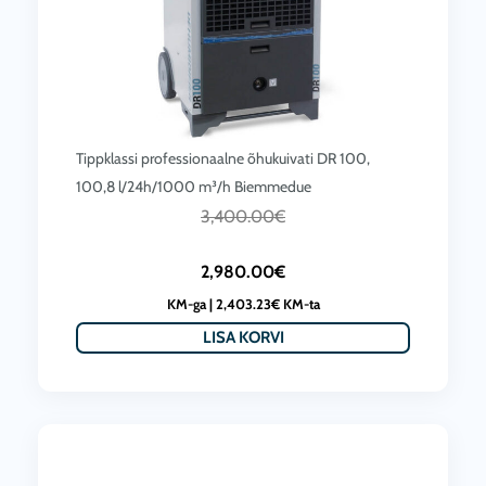
Tippklassi professionaalne õhukuivati DR 100,
100,8 l/24h/1000 m³/h Biemmedue
C
A
3,400.00
€
u
l
2,980.00
€
r
g
KM-ga |
2,403.23
€
KM-ta
r
n
LISA KORVI
e
e
n
h
t
i
p
n
r
d