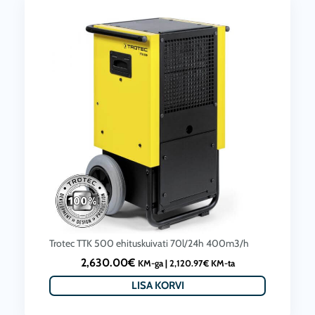
Trotec TTK 500 ehituskuivati 70l/24h 400m3/h
2,630.00
€
KM-ga |
2,120.97
€
KM-ta
LISA KORVI