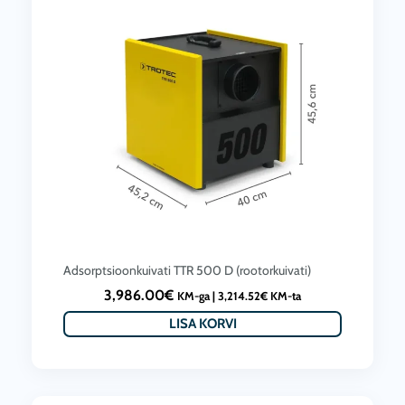
i
o
c
l
e
i
i
:
s
3
:
,
2
4
,
0
9
0
8
.
Adsorptsioonkuivati ​​TTR 500 D (rootorkuivati)
0
0
3,986.00
€
KM-ga |
3,214.52
€
KM-ta
.
0
LISA KORVI
0
€
0
.
€
.