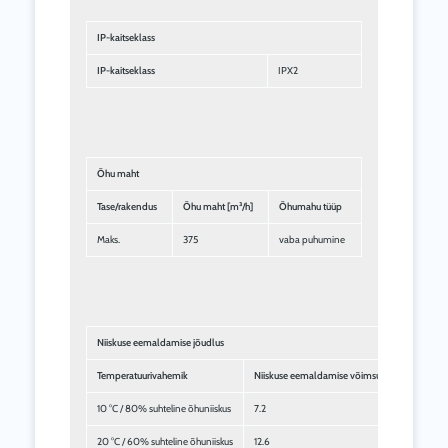
IP-kaitseklass
IP-kaitseklass
IPX2
Õhu maht
Tase/rakendus
Õhu maht [m³/h]
Õhumahu tüüp
Maks.
375
vaba puhumine
Niiskuse eemaldamise jõudlus
Temperatuurivahemik
Niiskuse eemaldamise võimsus [l/24h]
10 °C / 80% suhteline õhuniiskus
7.2
20 °C / 60% suhteline õhuniiskus
12.6