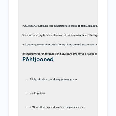
Puhastuslahus süstitakse otse puhastatavale detailile 
spetsiaalse madalsurvepumba
 ka
See sissepritse väljatõmbesüsteem on üks võimalus 
äärmiselt ohutu ja tõhus kangaste 
Polsterduse pesemiseks mõeldud 
sise- ja kangapesuril
 Biemmedue EX seerial
 on 
vastu
Imemisvõimsus, juhitavus, töökindlus, kasutusmugavus ja vaikus
 on juhised, mida It
Põhijooned
1 Kaheastmeline möödaviigujahutusega mo
4 rattaga käru
2 MT voolik väga painduvast mittejälgivast kummist