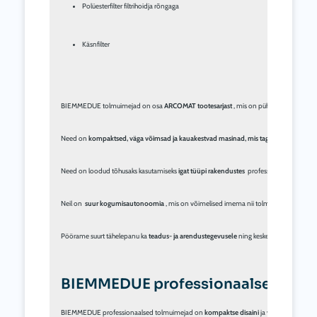
Polüesterfilter filtrihoidja rõngaga
Käsnfilter
BIEMMEDUE tolmuimejad on osa 
ARCOMAT tootesarjast
 , mis on pühendatud 
tööstu
Need on 
kompaktsed, väga võimsad ja kauakestvad masinad, mis tagavad 
Made in It
Need on loodud tõhusaks kasutamiseks 
igat tüüpi rakendustes
  professionaalses ja töös
Neil on  
suur kogumisautonoomia
 , mis on võimelised imema nii tolmu kui vedelikke j
Pöörame suurt tähelepanu ka 
teadus- ja arendustegevusele
 ning keskendume 
uuendus
BIEMMEDUE professionaalsed tol
BIEMMEDUE professionaalsed tolmuimejad on 
kompaktse disaini
 ja vaikse tehnoloo