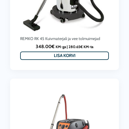
REMKO RK 45 Kuivmaterjali ja vee tolmuimejad
348.00
€
KM-ga |
280.65
€
KM-ta
LISA KORVI