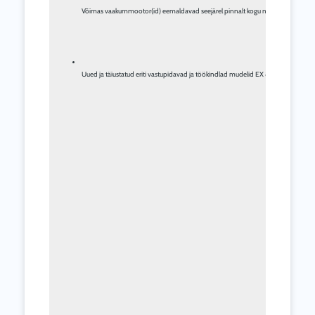
Võimas vaakummootor(id) eemaldavad seejärel pinnalt kogu mustuse ja vedelikud, j
Uued ja täiustatud eriti vastupidavad ja töökindlad mudelid EX 80 P PRO ja EX 8