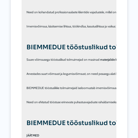
Need on kohandatud professionaalsete klientide vajadustele, millel on suur kogumisa
Imemisvõimsus, käsitsemise lihtsus, töökindlus, kasutuslihtsus ja vaikus: need on juhi
BIEMMEDUE tööstuslikud tolmuim
Suure võimsusega tööstuslikud tolmuimejad on masinad 
materjalide käitlemiseks ja 
Arvestades suurt võimsust ja kogumisvõimsust, on need peaaegu alati kombineeritud eele
BIEMMEDUE tööstuslikke tolmuimejaid iseloomustab imemisvõimsus, konstruktsiooni vastu
Need on ehitatud tööstuse erinevate puhastusvajaduste rahuldamiseks, tolmu, õlide, sa
BIEMMEDUE tööstuslikud tolmuime
JÄÄTMED