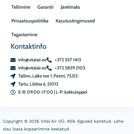
Tellimine
Garantii
Järelmaks
Privaatsuspoliitika
Kasutustingimused
Tagastamine
Kontaktinfo
info@vitalair.ee
+372 557 1413
info@vitalair.ee
+372 5839 2105
Tallinn, Läike tee 1, Peetri, 75312
Tartu, Lõõtsa 6, 51013
E-R: 09:00-17:00 | L-P: kokkuleppel
Copyright © 2026 Vital Air OÜ. Kõik õigused kaitstud. Lehe
sisu loata kopeerimine keelatud.