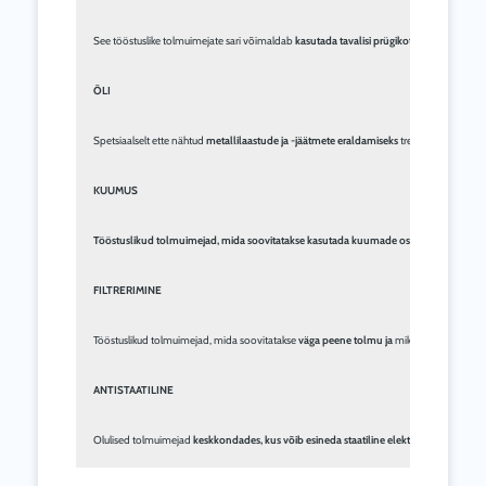
See tööstuslike tolmuimejate sari võimaldab 
kasutada tavalisi prügikotte,
 et tolmu ja p
ÕLI
Spetsiaalselt ette nähtud 
metallilaastude ja -jäätmete eraldamiseks
 treipinkide, CNC-p
KUUMUS
Tööstuslikud tolmuimejad, mida soovitatakse kasutada kuumade osakeste
 juuresole
FILTRERIMINE
Tööstuslikud tolmuimejad, mida soovitatakse 
väga peene tolmu ja
 mikroskoopiliste osa
ANTISTAATILINE
Olulised tolmuimejad 
keskkondades, kus võib esineda staatiline elekter
 , näiteks jahu