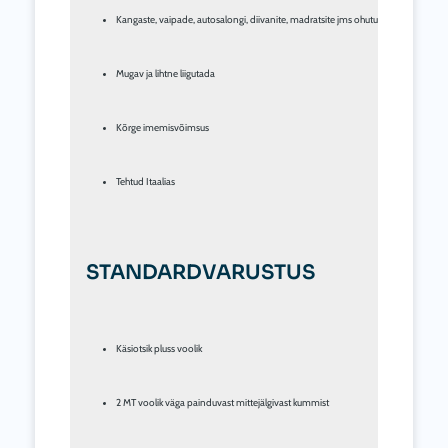
Kangaste, vaipade, autosalongi, diivanite, madratsite jms ohutuks ja tõhusaks p
Mugav ja lihtne liigutada
Kõrge imemisvõimsus
Tehtud Itaalias
STANDARDVARUSTUS
Käsiotsik pluss voolik
2 MT voolik väga painduvast mittejälgivast kummist