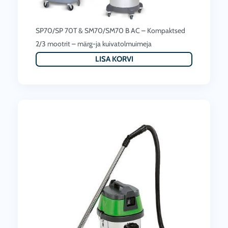
SP70/SP 70T & SM70/SM70 B AC – Kompaktsed
2/3 mootrit – märg-ja kuivatolmuimeja
LISA KORVI