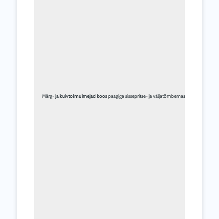
Märg- 
ja kuivtolmuimejad koos
 paagiga sissepritse- ja väljatõmbemasinaga Biemmed