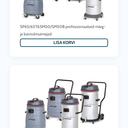
SP65/65T&SM50/SM50B professionaalsed märg-
ja kuivtolmuimejad
LISA KORVI