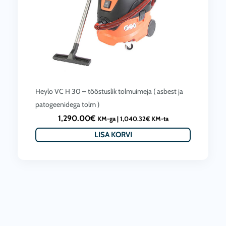
Heylo VC H 30 – tööstuslik tolmuimeja ( asbest ja
patogeenidega tolm )
1,290.00
€
KM-ga |
1,040.32
€
KM-ta
LISA KORVI