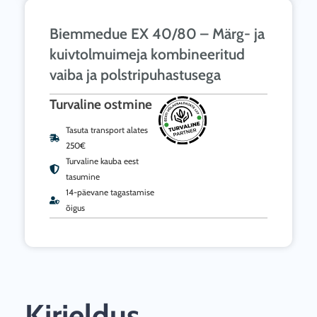
Biemmedue EX 40/80 – Märg- ja
kuivtolmuimeja kombineeritud
vaiba ja polstripuhastusega
Turvaline ostmine
Tasuta transport alates
250€
Turvaline kauba eest
tasumine
14-päevane tagastamise
õigus
Kirjeldus