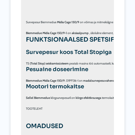
Survepesur Biemmedue 
Midia Cage 150/9
 on võimas ja mitmekülgne masin profession
Biemmedue Midia Cage 150/9-l
 on 
aksiaalpump
 , ülioluline element, mis aitab tekit
FUNKTSIONAALSED SPETSIFIKATS
Survepesur koos Total Stopiga
TS 
(Total Stop) seiskamissüsteem
 peatab masina töö automaatselt, kui püstoli päästiku
Pesuaine doseerimine
Biemmedue Midia Cage 150/9
. 01PF136-l on 
madalsurvepesuvahendi doseerimine
 k
Mootori termokaitse
Sellel Biemmedue
 kõrgsurvepesuril on 
kõrge efektiivsusega
 termokaitsega mootor .

TOOTELEHT

OMADUSED