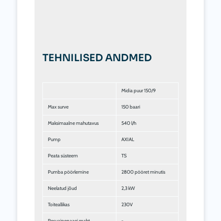
TEHNILISED ANDMED
Midia puur 150/9
Max surve
150 baari
Maksimaalne mahutavus
540 l/h
Pump
AXIAL
Peata süsteem
TS
Pumba pöörlemine
2800 pööret minutis
Neelatud jõud
2,3 kW
Toiteallikas
230V
Pesuainepaagi maht
-