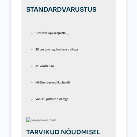
STANDARDVARUSTUS
Semilanciaga 
veepüstol 
_
50 cm 
toru
 reguleeritava otsikuga
AP voolik 8 m
Kiirühendusvooliku hoidik
Vooliku pistik
 koos 
filtriga
TARVIKUD NÕUDMISEL