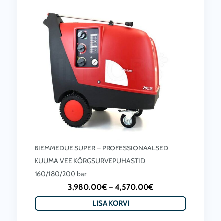
BIEMMEDUE SUPER – PROFESSIONAALSED
KUUMA VEE KÕRGSURVEPUHASTID
160/180/200 bar
P
3,980.00
€
–
4,570.00
€
r
LISA KORVI
i