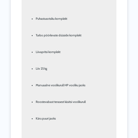
Puhastusotsiku komplekt
Turbo pöörlevate düüside komplekt
Liivapritsi komplekt
Liiv 25 kg
Manuaalne voolikurull HP vooliku jaoks
Roostevabast terasest käsitsi voolikurull
Käru puuri jaoks