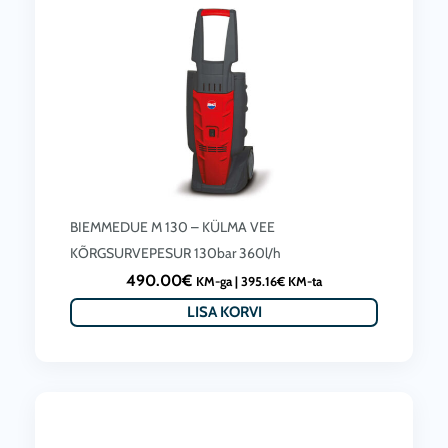
BIEMMEDUE M 130 – KÜLMA VEE
KÕRGSURVEPESUR 130bar 360l/h
490.00
€
KM-ga |
395.16
€
KM-ta
LISA KORVI