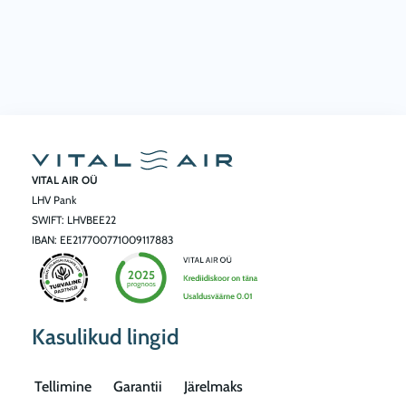
0
€
t
h
r
o
u
VITAL AIR OÜ
g
LHV Pank
h
SWIFT: LHVBEE22
4
IBAN: EE217700771009117883
,
5
7
Kasulikud lingid
0
.
Tellimine
Garantii
Järelmaks
0