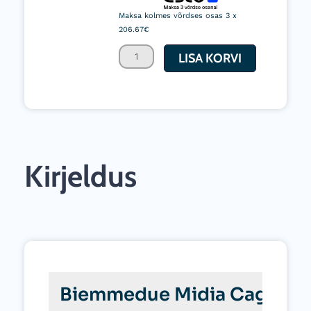
150/9
Maksa kolmes võrdses osas 3 x
206.67€
Professionaalne
survepesur
LISA KORVI
150
bar
kogus
Kirjeldus
Biemmedue Midia Cage 150/