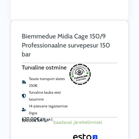
Biemmedue Midia Cage 150/9
Professionaalne survepesur 150
bar
Turvaline ostmine
Tasuta transport alates
250€
Turvaline kauba eest
tasumine
14-päevane tagastamise
õigus
620.00
€
KM-ga |
500.00
€
KM-ta
Biemmedue
Saadaval järeltellimisel
Midia
Cage