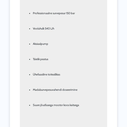
Professionaalne survepesur 150 bar
Vooluhulk 540 L/h
Aksiaalpump
Täielik peatus
Ühefaasiline toiteallikas
Madalsurvepesuvahendi doseerimine
Suure jõudlusega mootor koos kaitsega