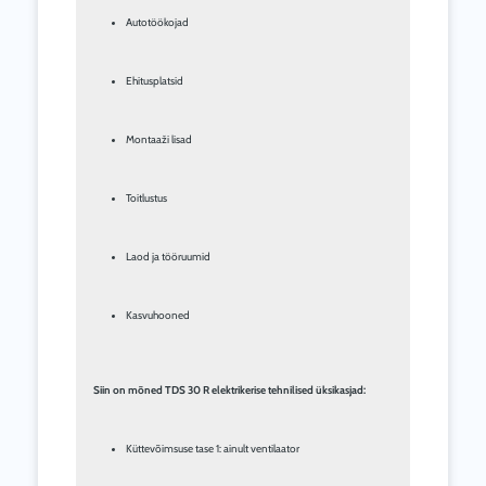
Autotöökojad
Ehitusplatsid
Montaaži lisad
Toitlustus
Laod ja tööruumid
Kasvuhooned
Siin on mõned TDS 30 R elektrikerise tehnilised üksikasjad:
Küttevõimsuse tase 1: ainult ventilaator