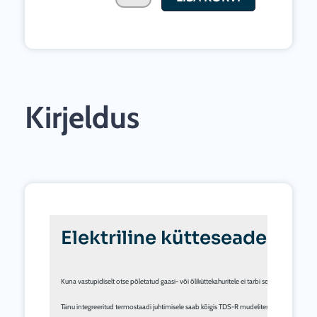
R
5kW
kogus
Kirjeldus
Elektriline kütteseade TDS
Kuna vastupidiselt otse põletatud gaasi- või õliküttekahuritele ei tarbi seadmed hapnik
Tänu integreeritud termostaadi juhtimisele saab kõigis TDS-R mudelites tekkinud kuumaõ