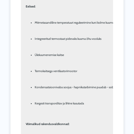
Eelised:
Mitmetasandiline temperatuuri reguleerimine kuni kolme kuumutusastmega
Integreeritud termostaat pidevaks kuuma õhu vooluks
Ülekuumenemise kaitse
Termokaitsega ventilaatorimootor
Kondensatsioonivaba soojus - hapnikutarbimine puudub - sobib seega ideaalse
Kergesti transporditav ja lihtne kasutada
Võimalikud rakendusvaldkonnad: