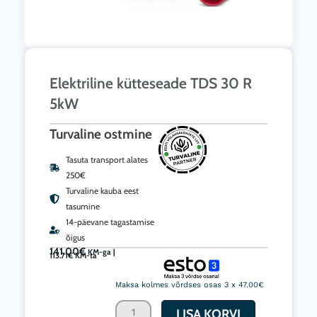
Elektriline kütteseade TDS 30 R
5kW
Turvaline ostmine
Tasuta transport alates
250€
Turvaline kauba eest
tasumine
14-päevane tagastamise
õigus
141.00
€
KM-ga |
113.71
€
KM-ta
Elektriline
kütteseade
Maksa kolmes võrdses osas 3 x 47.00€
TDS
LISA KORVI
30