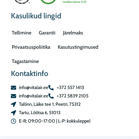
Kasulikud lingid
Tellimine
Garantii
Järelmaks
Privaatsuspoliitika
Kasutustingimused
Tagastamine
Kontaktinfo
info@vitalair.ee
+372 557 1413
info@vitalair.ee
+372 5839 2105
Tallinn, Läike tee 1, Peetri, 75312
Tartu, Lõõtsa 6, 51013
E-R: 09:00-17:00 | L-P: kokkuleppel