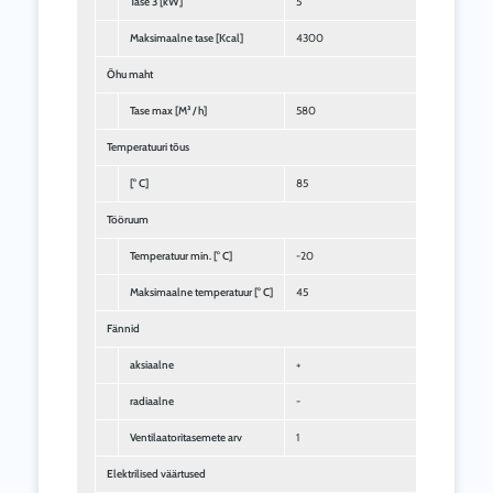
Tase 3 [kW]
5
Maksimaalne tase [Kcal]
4300
Õhu maht
Tase max [M³ / h]
580
Temperatuuri tõus
[° C]
85
Tööruum
Temperatuur min. [° C]
-20
Maksimaalne temperatuur [° C]
45
Fännid
aksiaalne
+
radiaalne
-
Ventilaatoritasemete arv
1
Elektrilised väärtused