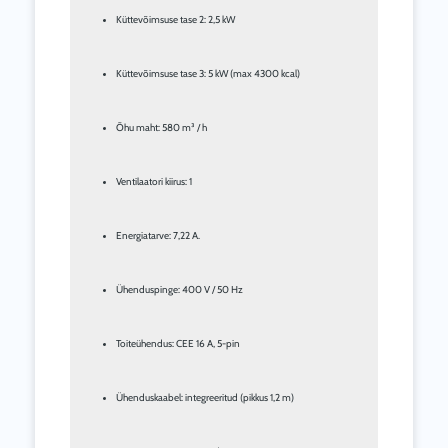
Küttevõimsuse tase 2: 2,5 kW
Küttevõimsuse tase 3: 5 kW (max 4300 kcal)
Õhu maht: 580 m³ / h
Ventilaatori kiirus: 1
Energiatarve: 7,22 A.
Ühenduspinge: 400 V / 50 Hz
Toiteühendus: CEE 16 A, 5-pin
Ühenduskaabel: integreeritud (pikkus 1,2 m)