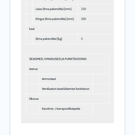
Laius (ilma pakendita) [mm]
220
Kõrgus (ilma pakendita) [mm]
330
kaal
(ilma pakendita) [kg]
5
SEADMED, OMADUSED JA FUNKTSIOONID
teenus
termostaat
Ventilaatori sisselülitamise funktsioon
liikuvus
Kandmis- / transpordikäepide