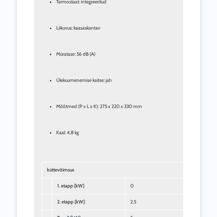
Termostaat: integreeritud
Liikuvus: kaasaskantav
Müratase: 56 dB (A)
Ülekuumenemise kaitse: jah
Mõõtmed (P x L x K): 275 x 220 x 330 mm
Kaal: 4,8 kg
küttevõimsus
1. etapp [kW]
0
2. etapp [kW]
2.5