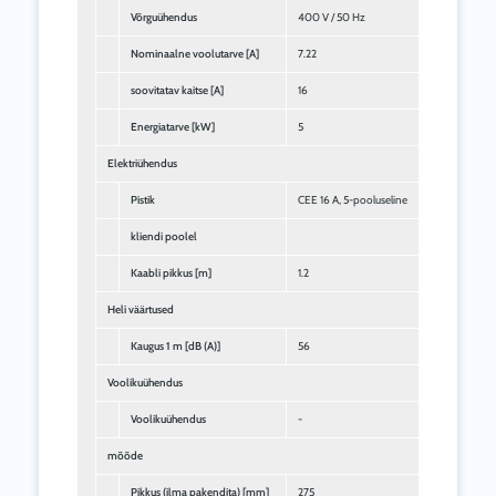
Võrguühendus
400 V / 50 Hz
Nominaalne voolutarve [A]
7.22
soovitatav kaitse [A]
16
Energiatarve [kW]
5
Elektriühendus
Pistik
CEE 16 A, 5-pooluseline
kliendi poolel
Kaabli pikkus [m]
1.2
Heli väärtused
Kaugus 1 m [dB (A)]
56
Voolikuühendus
Voolikuühendus
-
mõõde
Pikkus (ilma pakendita) [mm]
275