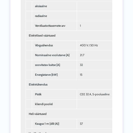
aksiaalne
radiaalne
Ventilaatoritasemete arv
1
Elektrilised väärtused
Võrguühendus
400 V / 50 Hz
Nominaalne voolutarve [A]
21.7
soovitatav kaitse [A]
32
Energiatarve [kW]
15
Elektriühendus
Pistik
CEE 32 A, 5-pooluseline
kliendi poolel
Heli väärtused
Kaugus 1 m [dB (A)]
57