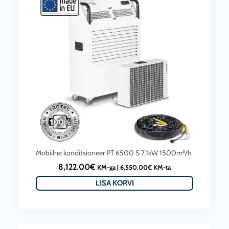
Mobiilne konditsioneer PT 6500 S 7.1kW 1500m³/h
8,122.00
€
KM-ga |
6,550.00
€
KM-ta
LISA KORVI