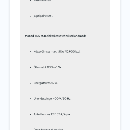
Kasvuhooned
ja paljud teised..
Mõned TDS 75 R elektrikerise tehnilised andmed:
Küttevõimsus max: 15 kW / 12 900 kcal
Õhu maht: 1100 m³ / h
Energiatarve: 21,7 A.
Ühenduspinge: 400 V / 50 Hz
Toiteühendus: CEE 32 A, 5-pin
Ühenduskaabel: tarvikud