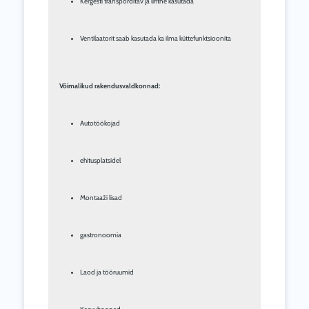
Kergesti transporditav ja lihtne kasutada
Ventilaatorit saab kasutada ka ilma küttefunktsioonita
Võimalikud rakendusvaldkonnad:
Autotöökojad
ehitusplatsidel
Montaaži lisad
gastronoomia
Laod ja tööruumid