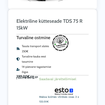
Elektriline kütteseade TDS 75 R
15kW
Turvaline ostmine
Tasuta transport alates
250€
Turvaline kauba eest
tasumine
14-päevane tagastamise
õigus
399.00
€
KM-ga
|
321.77
€
KM-ta
Elektriline
Saadaval järeltellimisel
kütteseade
TDS
75
Maksa kolmes võrdses osas 3 x
133.00€
R