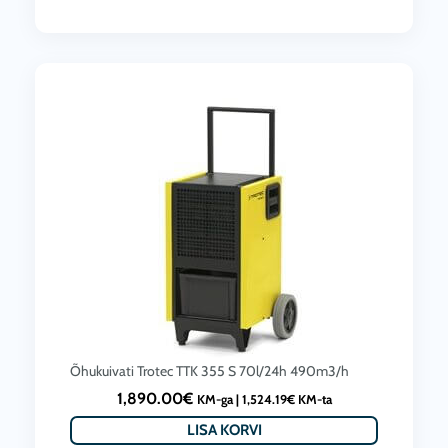
Õhukuivati Trotec TTK 355 S 70l/24h 490m3/h
1,890.00
€
KM-ga |
1,524.19
€
KM-ta
LISA KORVI