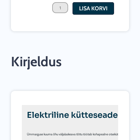
15kW
LISA KORVI
kogus
Kirjeldus
Elektriline kütteseade soo
Ümmarguse kuuma õhu väljalaskeava tõttu töötab kohapealne otseküte võimsa TDS 75 R el