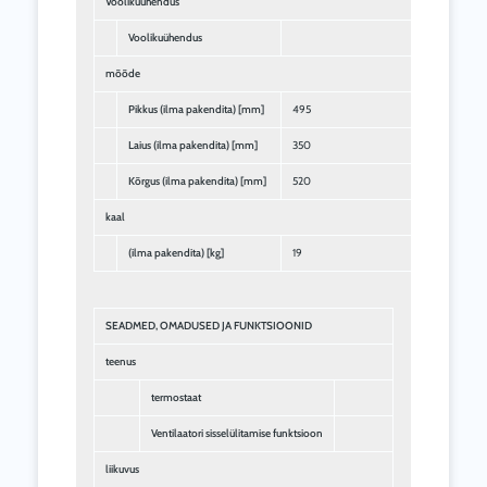
Voolikuühendus
Voolikuühendus
mõõde
Pikkus (ilma pakendita) [mm]
495
Laius (ilma pakendita) [mm]
350
Kõrgus (ilma pakendita) [mm]
520
kaal
(ilma pakendita) [kg]
19
SEADMED, OMADUSED JA FUNKTSIOONID
teenus
termostaat
Ventilaatori sisselülitamise funktsioon
liikuvus