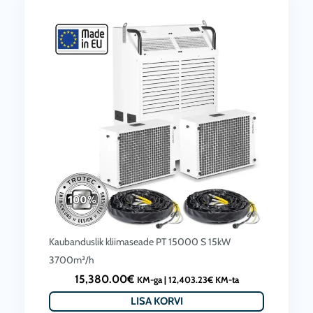
Kaubanduslik kliimaseade PT 15000 S 15kW
3700m³/h
15,380.00
€
KM-ga |
12,403.23
€
KM-ta
LISA KORVI