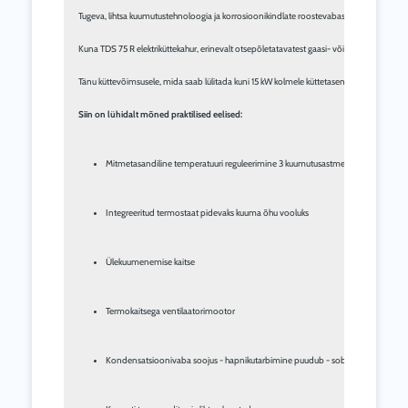
Tugeva, lihtsa kuumutustehnoloogia ja korrosioonikindlate roostevabast terasest kütteel
Kuna TDS 75 R elektriküttekahur, erinevalt otsepõletatavatest gaasi- või õliküttekahurite
Tänu küttevõimsusele, mida saab lülitada kuni 15 kW kolmele küttetasemele, ja suurele r
Siin on lühidalt mõned praktilised eelised:
Mitmetasandiline temperatuuri reguleerimine 3 kuumutusastmega
Integreeritud termostaat pidevaks kuuma õhu vooluks
Ülekuumenemise kaitse
Termokaitsega ventilaatorimootor
Kondensatsioonivaba soojus - hapnikutarbimine puudub - sobib seega ideaalse