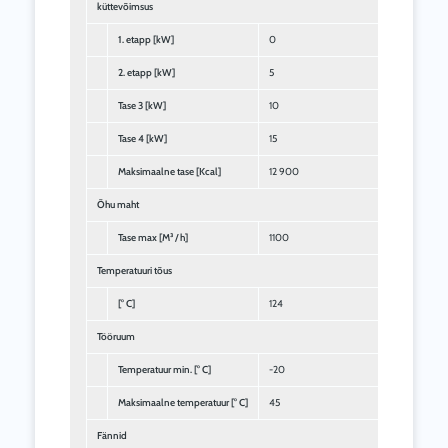
küttevõimsus
1. etapp [kW]
0
2. etapp [kW]
5
Tase 3 [kW]
10
Tase 4 [kW]
15
Maksimaalne tase [Kcal]
12 900
Õhu maht
Tase max [M³ / h]
1100
Temperatuuri tõus
[° C]
124
Tööruum
Temperatuur min. [° C]
-20
Maksimaalne temperatuur [° C]
45
Fännid