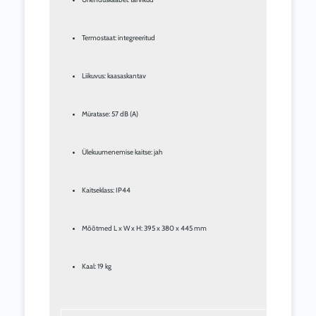
Termostaat: integreeritud
Liikuvus: kaasaskantav
Müratase: 57 dB (A)
Ülekuumenemise kaitse: jah
Kaitseklass: IP44
Mõõtmed L x W x H: 395 x 380 x 445 mm
Kaal: 19 kg