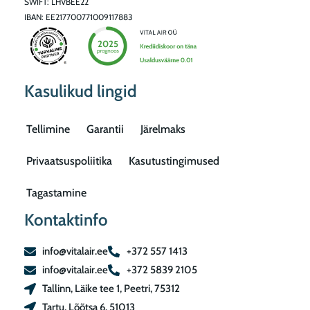
SWIFT: LHVBEE22
IBAN: EE217700771009117883
Kasulikud lingid
Tellimine
Garantii
Järelmaks
Privaatsuspoliitika
Kasutustingimused
Tagastamine
Kontaktinfo
info@vitalair.ee
+372 557 1413
info@vitalair.ee
+372 5839 2105
Tallinn, Läike tee 1, Peetri, 75312
Tartu, Lõõtsa 6, 51013