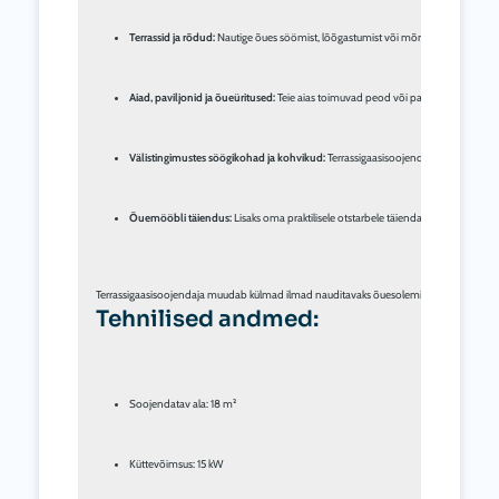
Terrassid ja rõdud:
 Nautige õues söömist, lõõgastumist või mõnusaid hetki pere 
Aiad, paviljonid ja õueüritused:
 Teie aias toimuvad peod või paviljonis korrald
Välistingimustes söögikohad ja kohvikud:
 Terrassigaasisoojendaja loob meeldiva
Õuemööbli täiendus:
 Lisaks oma praktilisele otstarbele täiendab terrassigaasisoo
Tehnilised andmed:
Soojendatav ala: 18 m²
Küttevõimsus: 15 kW