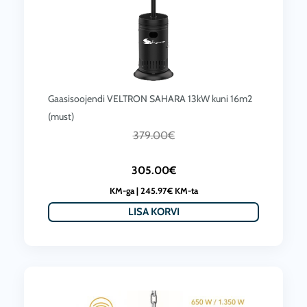
Gaasisoojendi VELTRON SAHARA 13kW kuni 16m2
(must)
C
A
379.00
€
u
l
305.00
€
r
g
KM-ga |
245.97
€
KM-ta
r
n
LISA KORVI
e
e
n
h
t
i
p
n
r
d