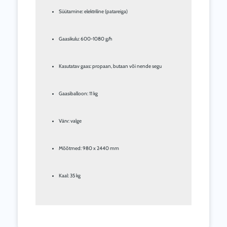
Süütamine: elektriline (patareiga)
Gaasikulu: 600-1080 g/h
Kasutatav gaas: propaan, butaan või nende segu
Gaasiballoon: 11 kg
Värv: valge
Mõõtmed: 980 x 2440 mm
Kaal: 35 kg