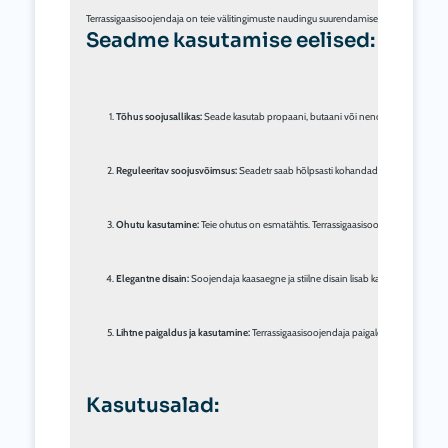
Seadme kasutamise eelised:
Tõhus soojusallikas:
 Seade kasutab propaani, butaani või nende segu, et pakkud
Reguleeritav soojusvõimsus:
 Seadetr saab hõlpsasti kohandada lähtudes vajadus
Ohutu kasutamine:
 Teie ohutus on esmatähtis. Terrassigaasisoojendajal on mitm
Elegantne disain:
 Soojendaja kaasaegne ja stiilne disain lisab kauni elemendi teie
Lihtne paigaldus ja kasutamine:
 Terrassigaasisoojendaja paigaldamine ja kasut
Kasutusalad: