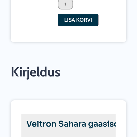
kuni
18m²
LISA KORVI
kogus
Kirjeldus
Veltron Sahara gaasisoojen