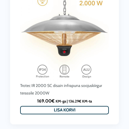
i
o
c
l
e
i
i
:
s
3
:
7
3
9
0
.
5
0
.
0
Trotec IR 2000 SC disain infrapuna soojuskiirgur
0
€
terassile 2000W
0
.
169.00
€
KM-ga |
136.29
€
KM-ta
€
LISA KORVI
.