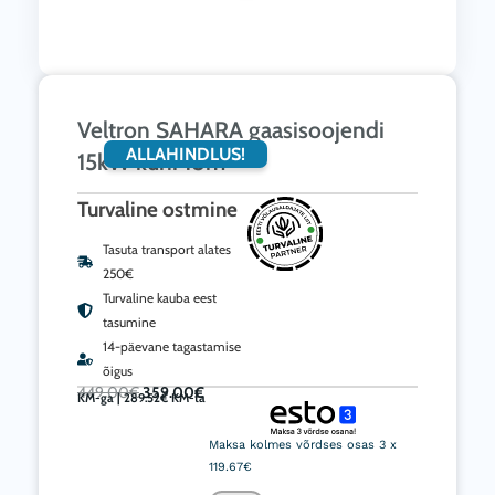
Veltron SAHARA gaasisoojendi
ALLAHINDLUS!
15kW kuni 18m²
Turvaline ostmine
Tasuta transport alates
250€
Turvaline kauba eest
tasumine
14-päevane tagastamise
õigus
Algne
Current
449.00
€
359.00
€
hind
price
KM-ga |
289.52
oli:
€
KM-ta
is:
449.00€.
359.00€.
Veltron
SAHARA
Maksa kolmes võrdses osas 3 x
gaasisoojendi
119.67€
15kW