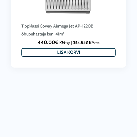
.
0
0
€
0
.
Tippklassi Coway Airmega Jet AP-1220B
€
õhupuhastaja kuni 41m²
.
440.00
€
KM-ga |
354.84
€
KM-ta
LISA KORVI