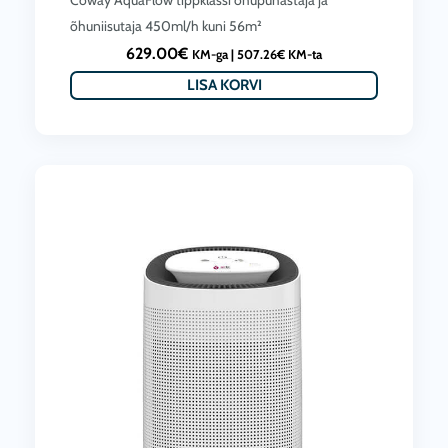
õhuniisutaja 450ml/h kuni 56m²
629.00
€
KM-ga |
507.26
€
KM-ta
LISA KORVI