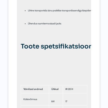
Lihtne transportida tänu praktilise transpordiasendiga käepidemele ja suurtele ra
Ühendus ruumitermostaadi jaoks
Toote spetsifikatsioonid
Tehnilised andmed
Ühikud
IR 20 H
Küttevõimsus
kW
17