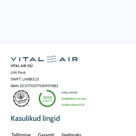
VITAL AIR OÜ
LHV Pank
SWIFT: LHVBEE22
IBAN: EE217700771009117883
Kasulikud lingid
Tellimine
Garantii
Järelmaks