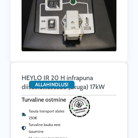
HEYLO IR 20 H infrapuna
ALLAHINDLUS!
diiselkütteseade (akuga) 17kW
Turvaline ostmine
Tasuta transport alates
250€
Turvaline kauba eest
tasumine