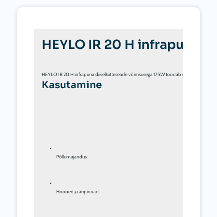
HEYLO IR 20 H infrapuna di
Kasutamine
Põllumajandus
Hooned ja äripinnad