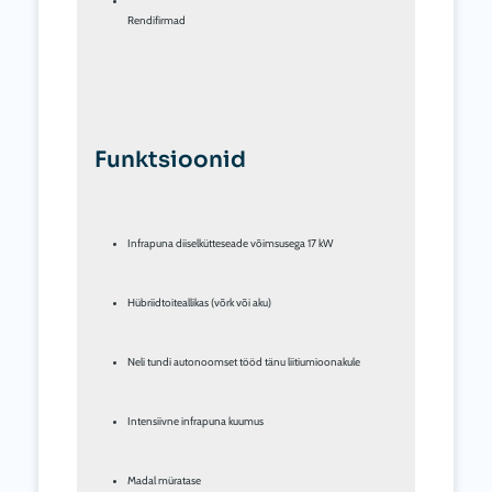
Rendifirmad
Funktsioonid
Infrapuna diiselkütteseade võimsusega 17 kW
Hübriidtoiteallikas (võrk või aku)
Neli tundi autonoomset tööd tänu liitiumioonakule
Intensiivne infrapuna kuumus
Madal müratase