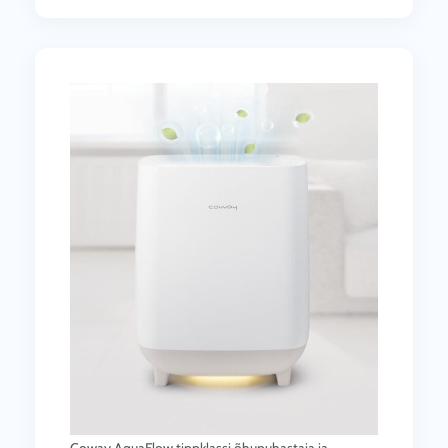
Coway AquaFlow tippklassi õhupuhastaja ja