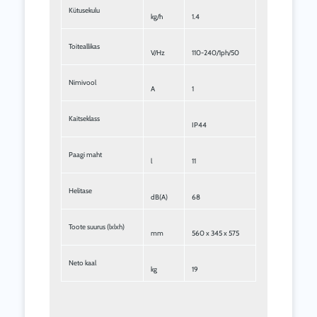
Kütusekulu
kg/h
1.4
Toiteallikas
V/Hz
110-240/1ph/50
Nimivool
A
1
Kaitseklass
IP44
Paagi maht
l
11
Helitase
dB(A)
68
Toote suurus (lxlxh)
mm
560 x 345 x 575
Neto kaal
kg
19