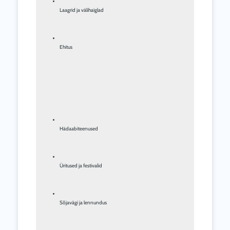
Laagrid ja välihaiglad
Ehitus
Hädaabiteenused
Üritused ja festivalid
Sõjavägi ja lennundus