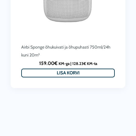
Airbi Sponge õhukuivati ja õhupuhasti 750ml/24h
kuni 20m²
159.00
€
KM-ga |
128.23
€
KM-ta
LISA KORVI