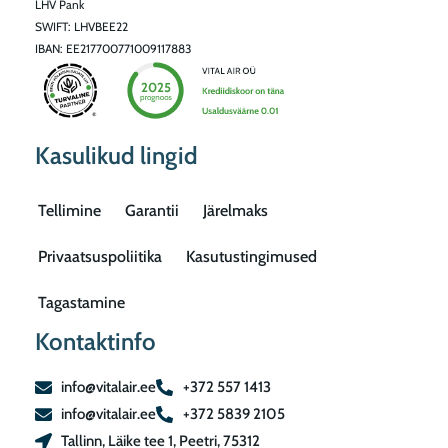
LHV Pank
SWIFT: LHVBEE22
IBAN: EE217700771009117883
Kasulikud lingid
Tellimine
Garantii
Järelmaks
Privaatsuspoliitika
Kasutustingimused
Tagastamine
Kontaktinfo
info@vitalair.ee
+372 557 1413
info@vitalair.ee
+372 5839 2105
Tallinn, Läike tee 1, Peetri, 75312