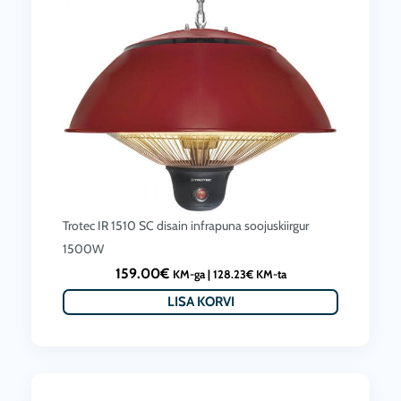
e
i
i
:
s
3
:
0
2
3
4
.
9
0
.
0
Trotec IR 1510 SC disain infrapuna soojuskiirgur
0
€
1500W
0
.
159.00
€
KM-ga |
128.23
€
KM-ta
€
LISA KORVI
.