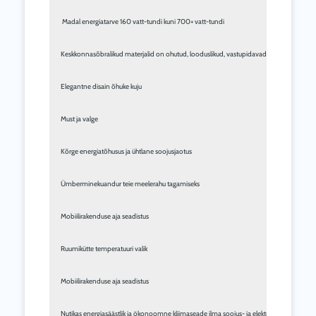
 Madal energiatarve 160 vatt-tundi kuni 700+ vatt-tundi
Keskkonnasõbralikud materjalid on ohutud, looduslikud, vastupidavad 
Elegantne disain õhuke kuju
Must ja valge
Kõrge energiatõhusus ja ü
htlane soojusjaotus
Ümberminekuandur teie meelerahu tagamiseks
Mobiilirakenduse aja seadistus
Ruumikütte temperatuuri valik 
Mobiilirakenduse aja seadistus
Nutikas energiasäästlik ja ökonoomne kliimaseade ilma soojus- ja elektrikadudeta.  Muu