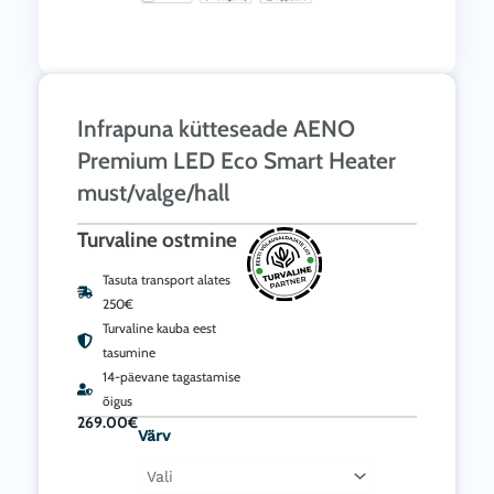
Infrapuna kütteseade AENO
Premium LED Eco Smart Heater
must/valge/hall
Turvaline ostmine
Tasuta transport alates
250€
Turvaline kauba eest
tasumine
14-päevane tagastamise
õigus
269.00
€
Infrapuna
Värv
kütteseade
AENO