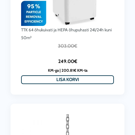
TTK 64 õhukuivati ja HEPA õhupuhasti 24l/24h kuni
50m²
C
A
303.00
€
u
l
249.00
€
r
g
KM-ga |
200.81
€
KM-ta
r
n
LISA KORVI
e
e
n
h
t
i
p
n
r
d
i
o
c
l