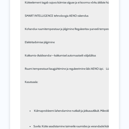
Kütteelement tagab sujuva kütmise alguse ja ei koorma võrku äkiliste hüpetega
SMART INTELLIGENCE tehnoloogia AENO rakendus
Kohanduv ruumitemperatuur ja jälgimine Reguleeritav paneeli temperatuur 60-120°C
Elektritarbimise jälgimine
Kukkumis-/kaldeandur – kukkumisel automaatselt väljalülitus
Ruumi temperatuuri kaugjuhtimine
 ja reguleerimine läbi AENO äpi.    Lülitage küttese
Kasutusala:
 Külmaprobleemi lahendamine nutikalt ja jätkusuutlikult. Mikrokliima parandamin
Suvila: Kütte seadistamine taimerile ruumides ja verandadel külmal ajal. Kaugkl