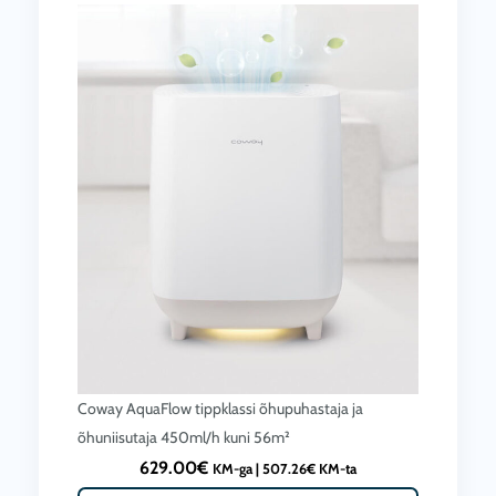
Coway AquaFlow tippklassi õhupuhastaja ja
õhuniisutaja 450ml/h kuni 56m²
629.00
€
KM-ga |
507.26
€
KM-ta