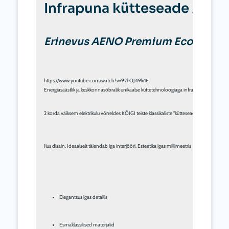
Infrapuna kütteseade AEN
Erinevus AENO Premium Eco Smart 
Energiasäästlik ja keskkonnasõbralik unikaalse küttetehnoloogiaga infrapunasoojendi, mi
2 korda väiksem elektrikulu võrreldes KÕIGI teiste klassikaliste "kütteseadmetega" ve
Ilus disain. Ideaalselt täiendab iga interjööri. Esteetika igas millimeetris
Elegantsus igas detailis
E
smaklassilised materjalid 