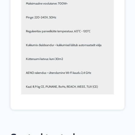
Maksimaalne voolutarve: 700W+ 
Pinge: 220-240V, 50Hz 
Reguleeritav paneelkütte temperatuur, 60°C - 120°C 
Kukkumis-/kaldeandur – kukkumisel lülitub automaatselt välja 
Kütteruumi katvus: kuni 30m2 
AENO rakendus – ühendamine Wi-Fi kaudu 2,4 GHz 
Kaal: 8,9 kg CE, PUNANE, RoHs, REACH, WEEE, TUV (CE)