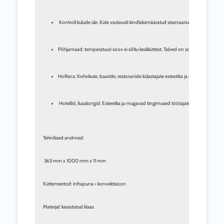
 Kontroll kulude üle. Küte vastavalt kindlaksmääratud stsenaariumidele 
Põhjamaad: temperatuuri soov ei sõltu keskküttest. Talved on soojad või külmad –
HoReca: Kohvikute, baaride, restoranide külastajate esteetika ja mugavus.
 Hotellid, ilusalongid: Esteetika ja mugavad tingimused töötajatele ja klientidele
Tehnilised andmed:
 365 mm x 1000 mm x 11 mm
Küttemeetod: infrapuna + konvektsioon
Materjal: karastatud klaas