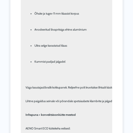
Õhuke ja tugev 11 mm klaasist korpus
Anodeeritud liivapritsiga ehtne alumiinium
Ultra selge karastatud klaas
Kummist padjad jalgadel
Väga kasutajasõbralik kokkupanek. Reljeefne polt kruvitakse lihtsalt käsitsi külge ilma tä
Lihtne paigaldus seinale või põrandale spetsiaalsete klambrite ja jalgadega. Paigaldamine 
Infrapuna + konvektsioonkütte meetod
AENO Smart ECO küttekeha eelised: