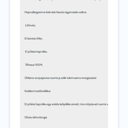
Hüpoallergeenne küte teie heaolu tagamiseks vaikne.
 Lõhnatu.
Ei kuivata õhku.
 Ei põleta hapnikku.
 Tõhusus 100%
Ühtlane soojusjaotus ruumis ja selle tulemusena energiasääst
Keskkonnasõbralikkus 
Ei põleta hapnikku ega eralda kahjulikke aineid, mis mõjutavad ruumis viibivate inimeste 
Ohutu tehnoloogia