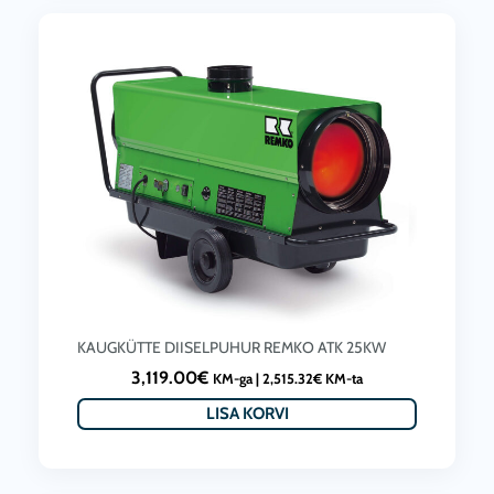
e
e
h
n
i
t
n
p
d
r
o
i
l
c
i
e
:
i
1
s
,
:
KAUGKÜTTE DIISELPUHUR REMKO ATK 25KW
4
1
3,119.00
€
KM-ga |
2,515.32
€
KM-ta
0
,
LISA KORVI
0
2
.
8