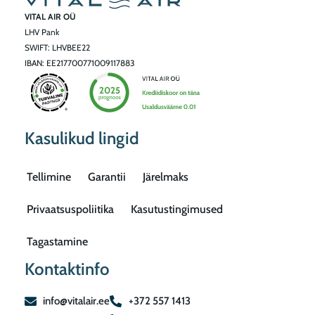
VITAL AIR OÜ
LHV Pank
SWIFT: LHVBEE22
IBAN: EE217700771009117883
Kasulikud lingid
Tellimine
Garantii
Järelmaks
Privaatsuspoliitika
Kasutustingimused
Tagastamine
Kontaktinfo
info@vitalair.ee
+372 557 1413