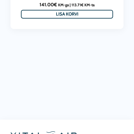
0
9
141.00
€
KM-ga |
113.71
€
KM-ta
0
.
LISA KORVI
€
0
.
0
€
.