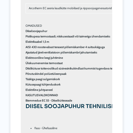
Arcotherm EC seeria kaudkütte mobiilsed ja rippsoojusgeneraatorid on professionaals
Diiselsoojapuhur
Pistikupesa termostaadi, niiskusestaadi või taimeriga ühendamiseks
Elektrikaabel 1,5 m
AISI 430 roostevabast terasest põlemiskamber 4 suitsukäiguga
Ajastatud järelventilatsioon põlemiskambri jahutamiseks
Elektrooniline leegi juhtimine
Ülekuumenemise termostaat
Diislikütuse toitevoolikud süsivesinikukindlast kummist tugevdava tekstiilist võrkkatt
Põrutuskindel polüetüleenpaak
Tääkiga paagi sulgemiskork
Kütusepaagi tühjenduskork
Elektriline juhtpaneel
KASUTUSVALDKONNAD
Biemmedue EC 55 - Diiselkütteseade
DIISEL SOOJAPUHUR TEHNILISED AN
Faas - Ühefaasiline