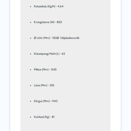
Kütusekulu (Kg/H) - 4.64
Energiatarve (W) - 850
Ø Lõõr (Mm) - 150Ø  Väljalaskevoolik
Kütusepaagi Maht (L) - 65
Pikkus (Mm) - 1435
Laius (Mm) - 555
Kõrgus (Mm) - 940
Kuivkaal (Kg) - 81