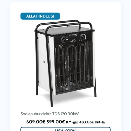
0
0
0
.
ALLAHINDLUS!
€
0
.
0
€
.
Soojapuhur elektri TDS 120 30kW
A
C
609.00
€
599.00
€
KM-ga |
483.06
€
KM-ta
l
u
LISA KORVI