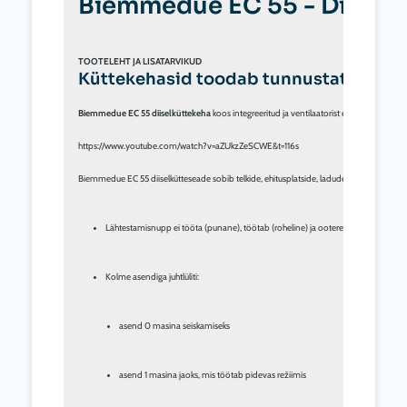
Biemmedue EC 55 - Diiselk
TOOTELEHT JA LISATARVIKUD
Küttekehasid toodab tunnustatud Biemm
Biemmedue EC 55
 diiselküttekeha
 koos integreeritud ja ventilaatorist eraldatud roo
https://www.youtube.com/watch?v=aZUkzZeSCWE&t=116s

Lähtestamisnupp ei tööta (punane), töötab (roheline) ja ooterežiimis (oranž) in
asend 0 masina seiskamiseks
asend 1 masina jaoks, mis töötab pidevas režiimis