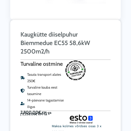
Kaugkütte diiselpuhur
Biemmedue EC55 58,6kW
2500m2/h
Turvaline ostmine
Tasuta transport alates
250€
Turvaline kauba eest
tasumine
14-päevane tagastamise
õigus
2,800.00
€
KM-ga
|
2,258.06
€
KM-ta
Kaugkütte
diiselpuhur
Maksa kolmes võrdses osas 3 x
Biemmedue