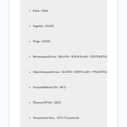
Kütus - Diisel
Sagedus - (Hz)50
Pinge - (V)230
Nimisoojusvõimsus - 58,6 KW – 50434 Kcal/H – 200728 BTU/H
Väljundsoojusvõimsus - 52,5 KW – 45139 Kcal/H – 179652 BTU/H
Soojusefektiivsus (%) - 89,5
Õhuvool (M³/H) - 2500
Temperatuuri tõus  - 20°C (°C) juures 66