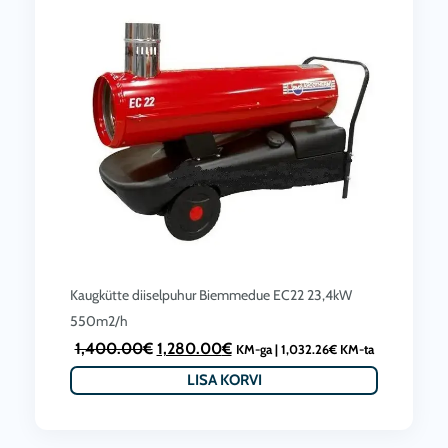
Kaugkütte diiselpuhur Biemmedue EC22 23,4kW
550m2/h
A
C
1,400.00
€
1,280.00
€
KM-ga |
1,032.26
€
KM-ta
l
u
LISA KORVI
g
r
n
r