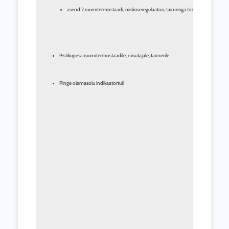
asend 2 ruumitermostaadi, niiskuseregulaatori, taimeriga töötava masina jao
Pistikupesa ruumitermostaadile, niisutajale, taimerile
Pinge olemasolu indikaatortuli