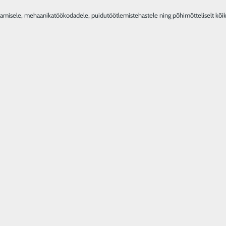
stamisele, mehaanikatöökodadele, puidutöötlemistehastele ning põhimõtteliselt kõiki