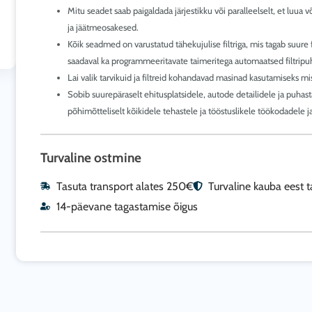
Mitu seadet saab paigaldada järjestikku või paralleelselt, et l
ja jäätmeosakesed.
Kõik seadmed on varustatud tähekujulise filtriga, mis tagab suure 
saadaval ka programmeeritavate taimeritega automaatsed filtrip
Lai valik tarvikuid ja filtreid kohandavad masinad kasutamiseks mi
Sobib suurepäraselt ehitusplatsidele, autode detailidele ja puh
põhimõtteliselt kõikidele tehastele ja tööstuslikele töökodadele j
Turvaline ostmine
Tasuta transport alates 250€
Turvaline kauba eest 
14-päevane tagastamise õigus