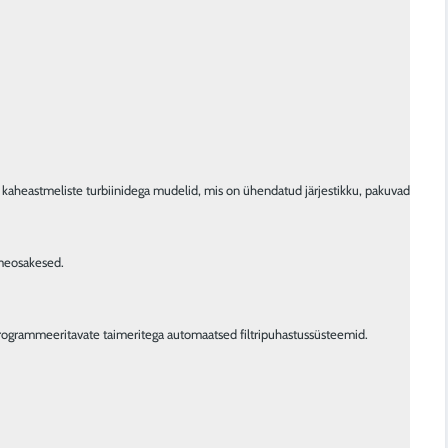
 kaheastmeliste turbiinidega mudelid, mis on ühendatud järjestikku, pakuvad täie
tmeosakesed.
a programmeeritavate taimeritega automaatsed filtripuhastussüsteemid.