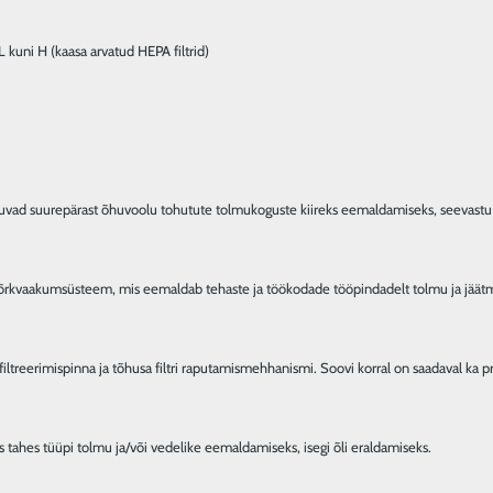
 kuni H (kaasa arvatud HEPA filtrid)
kuvad suurepärast õhuvoolu tohutute tolmukoguste kiireks eemaldamiseks, seevastu
uua võrkvaakumsüsteem, mis eemaldab tehaste ja töökodade tööpindadelt tolmu ja jää
 filtreerimispinna ja tõhusa filtri raputamismehhanismi. Soovi korral on saadaval k
is tahes tüüpi tolmu ja/või vedelike eemaldamiseks, isegi õli eraldamiseks.