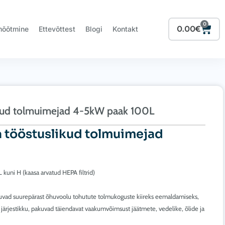
0
Cart
0.00
€
mõõtmine
Ettevõttest
Blogi
Kontakt
kud tolmuimejad 4-5kW paak 100L
 tööstuslikud tolmuimejad
 kuni H (kaasa arvatud HEPA filtrid)
kuvad suurepärast õhuvoolu tohutute tolmukoguste kiireks eemaldamiseks,
järjestikku, pakuvad täiendavat vaakumvõimsust jäätmete, vedelike, õlide ja