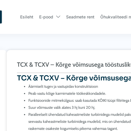
Esileht
E-pood
Seadmete rent
Õhukvaliteedi 
TCX & TCXV – Kõrge võimsusega tööstusli
TCX & TCXV – Kõrge võimsusega
Äärmiselt tugev ja vastupidav konstruktsioon
Peab vastu kõige karmimatele töökeskkondadele.
Funktsioonide mitmekülgsus: saab kasutada KÕIKI tüüpi filtritega L
Suur võimsuste valik alates 3 hj kuni 20 hj.
Paralleelselt ühendatud kaheastmeliste turbiinidega mudelid pa
seevastu kaheastmeliste turbiinidega mudelid, mis on ühendatud 
raskemate osakeste kogumiseks pikema vahemaa tagant.