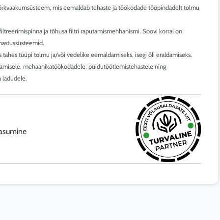
uua võrkvaakumsüsteem, mis eemaldab tehaste ja töökodade tööpindadelt tolmu
filtreerimispinna ja tõhusa filtri raputamismehhanismi. Soovi korral on
uhastussüsteemid.
s tahes tüüpi tolmu ja/või vedelike eemaldamiseks, isegi õli eraldamiseks.
astamisele, mehaanikatöökodadele, puidutöötlemistehastele ning
a ladudele.
tasumine