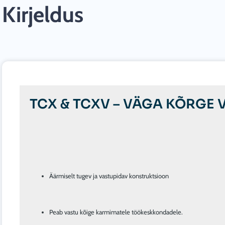
Kirjeldus
TCX & TCXV – VÄGA KÕRGE
Äärmiselt tugev ja vastupidav konstruktsioon
Peab vastu kõige karmimatele töökeskkondadele.