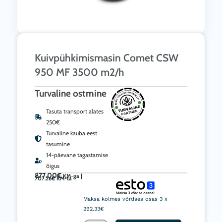
Kuivpühkimismasin Comet CSW
950 MF 3500 m2/h
Turvaline ostmine
Tasuta transport alates
250€
Turvaline kauba eest
tasumine
14-päevane tagastamise
õigus
877.00
€
KM-ga |
707.26
€
KM-ta
Kuivpühkimismasin
Comet
Maksa kolmes võrdses osas 3 x
CSW
292.33€
950