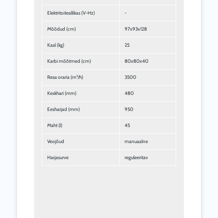
Elektritoiteallikas (V-Hz)
-
Mõõdud (cm)
97x93x128
Kaal (kg)
25
Karbi mõõtmed (cm)
80x80x40
Resa oraria (m²/h)
3500
Keskhari (mm)
480
Eesharjad (mm)
950
Maht (l)
45
Veojõud
manuaalne
Harjasurve
reguleeritav