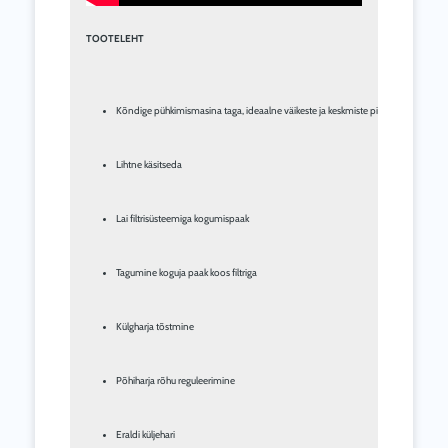
TOOTELEHT
Kõndige pühkimismasina taga, ideaalne väikeste ja keskmiste pindade jaoks
Lihtne käsitseda
Lai filtrisüsteemiga kogumispaak
Tagumine koguja paak koos filtriga
Külgharja tõstmine
Põhiharja rõhu reguleerimine
Eraldi küljehari