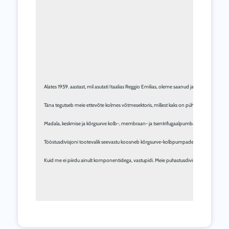
Alates 1959. aastast, mil asutati Itaalias Reggio Emilias, oleme saanud ja tasunud kõig
Täna tegutseb meie ettevõte kolmes võtmesektoris, millest kaks on pühendatud kompone
Madala, keskmise ja kõrgsurve kolb-, membraan- ja tsentrifugaalpumbad: see on Agricult
Tööstusdivisjoni tootevalik seevastu koosneb kõrgsurve-kolbpumpadest, nii aksiaalsetes
Kuid me ei piirdu ainult komponentidega, vastupidi. Meie puhastusdivisjoni kuulub lai va