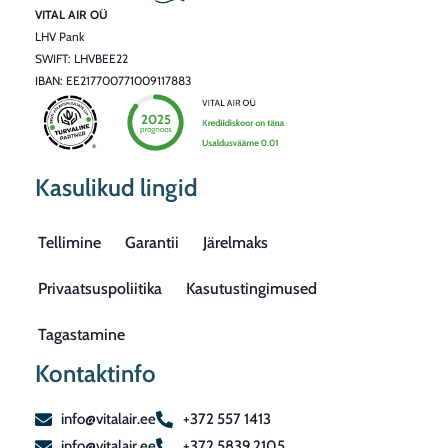
VITAL AIR OÜ
LHV Pank
SWIFT: LHVBEE22
IBAN: EE217700771009117883
Kasulikud lingid
Tellimine
Garantii
Järelmaks
Privaatsuspoliitika
Kasutustingimused
Tagastamine
Kontaktinfo
info@vitalair.ee
+372 557 1413
info@vitalair.ee
+372 5839 2105