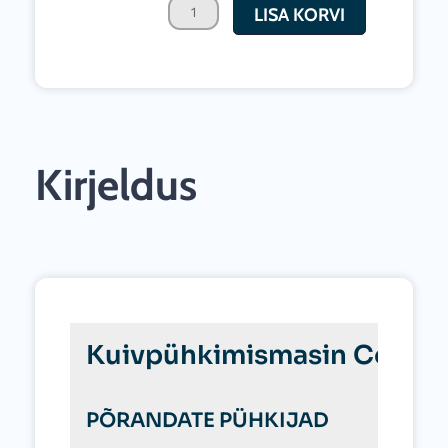
LISA KORVI
MF
3500
m2/h
kogus
Kirjeldus
Kuivpühkimismasin Comet
PÕRANDATE PÜHKIJAD