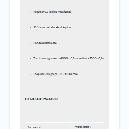
Reguleeritav töökoormus harjal
360° esiratas kallutatav käepide
Põrutuskindel raam
Tunni kasutegur (max) 4000 m2/h (soovitatav 3500m2/h)
Tööpind (2 külgharja) 480 (950) mm
TEHNILISED OMADUSED:
Tootekood
39001-00030