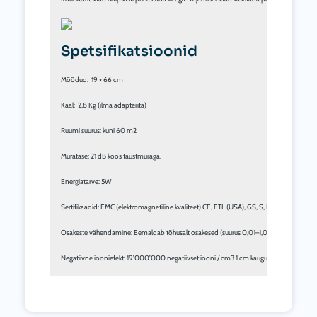
Spetsifikatsioonid
Mõõdud:  19 × 66 cm

Kaal:  2,8 Kg (ilma adapterita)

Ruumi suurus: kuni 60 m2

Müratase: 21 dB koos taustmüraga.

Energiatarve: 5W

Sertifikaadid: EMC (elektromagnetiline kvaliteet) CE, ETL (USA), GS, S, BSMI, CQC

Osakeste vähendamine: Eemaldab tõhusalt osakesed (suurus 0,01–1,0 μm). Eriti efektiiv
Negatiivne iooniefekt: 19’000’000 negatiivset iooni / cm3 1 cm kaugusel, 250’000 nega