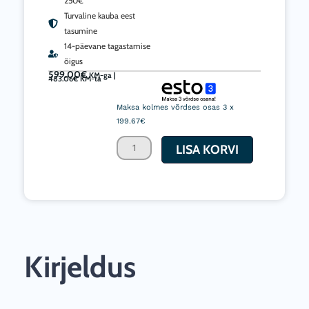
250€
Turvaline kauba eest
tasumine
14-päevane tagastamise
õigus
599.00
€
KM-ga |
483.06
€
KM-ta
LightAir
IonFlow
Maksa kolmes võrdses osas 3 x
Signature
199.67€
õhupuhastaja
LISA KORVI
kuni
60m²
kogus
Kirjeldus