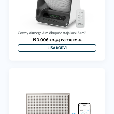
Coway Airmega Aim õhupuhastaja kuni 34m²
190.00
€
KM-ga |
153.23
€
KM-ta
LISA KORVI