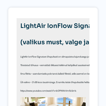
LightAir IonFlow Signatur
(valikus must, valge ja mer
LightAir IonFlow Signature õhupuhasti on silmapaistva kujundusega ja uue erilise väljanäg
Tõestatud tõhusus – eemaldab liiklusest tekkinud kahjulikud saasteained, viirused, bakterid
Ilma filtrita – asendamiseks pole tarvis kalleid filtreid, selle asemel on korduvkasutatav
Üli vaikne – 21 dB koos taustmüraga. Enamiku teiste õhupuhastite helitase on 35–59 dB.

https://www.youtube.com/watch?v=b0PNWvVm1lc&t=1s
