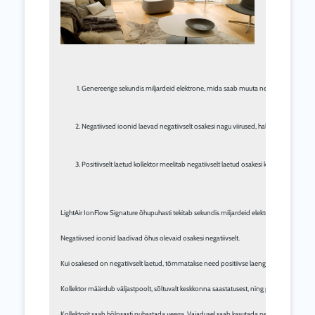
Genereerige sekundis miljardeid elektrone, mida saab muuta negatiivseteks ioon
Negatiivsed ioonid laevad negatiivselt osakesi nagu viirused, hallitus, õietolm ja su
Positiivselt laetud kollektor meelitab negatiivselt laetud osakesi kuni PM0.007. S
LightAir IonFlow Signature õhupuhasti tekitab sekundis miljardeid elektrone, mis muunda
Negatiivsed ioonid laadivad õhus olevaid osakesi negatiivselt.

Kui osakesed on negatiivselt laetud, tõmmatakse need positiivse laenguga kollektori pool
Kollektor määrdub väljastpoolt, sõltuvalt keskkonna saastatusest, ning paigutuse asukoha
Kollektorit saab hõlpsasti puhastada veega. Vajadusel saab kasutada pesuainet.
