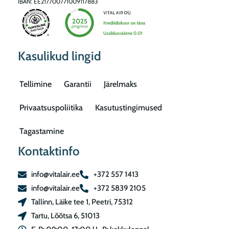
IBAN: EE217700771009117883
Kasulikud lingid
Tellimine
Garantii
Järelmaks
Privaatsuspoliitika
Kasutustingimused
Tagastamine
Kontaktinfo
info@vitalair.ee
+372 557 1413
info@vitalair.ee
+372 5839 2105
Tallinn, Läike tee 1, Peetri, 75312
Tartu, Lõõtsa 6, 51013