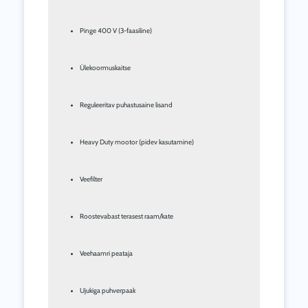
Pinge 400 V (3-faasiline)
Ülekoormuskaitse
Reguleeritav puhastusaine lisand
Heavy Duty mootor (pidev kasutamine)
Veefilter
Roostevabast terasest raam/kate
Veehaamri peataja
Ujukiga puhverpaak