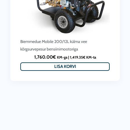
,
9
8
0
.
Biemmedue Mobile 200/12L külma vee
0
kõrgsurvepesur bensiinimootoriga
0
1,760.00
€
KM-ga |
1,419.35
€
KM-ta
€
LISA KORVI
t
h
r
o
u
g
h