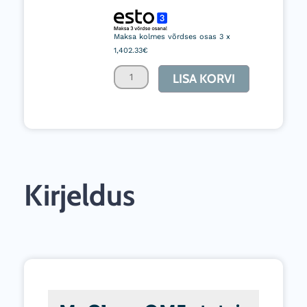
15-
21l
Maksa kolmes võrdses osas 3 x
statsionaarne
1,402.33€
kõrgsurvepesur
LISA KORVI
kogus
Kirjeldus