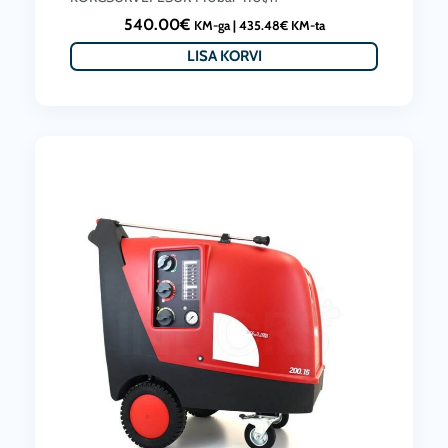
540.00
€
KM-ga |
435.48
€
KM-ta
LISA KORVI