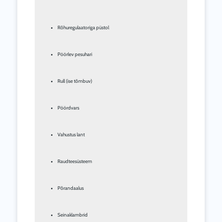
Rõhuregulaatoriga püstol
Pöörlev pesuhari
Rull (ise tõmbuv)
Pöördvars
Vahustus lant
Raudteesüsteem
Põrandaalus
Seinaklambrid