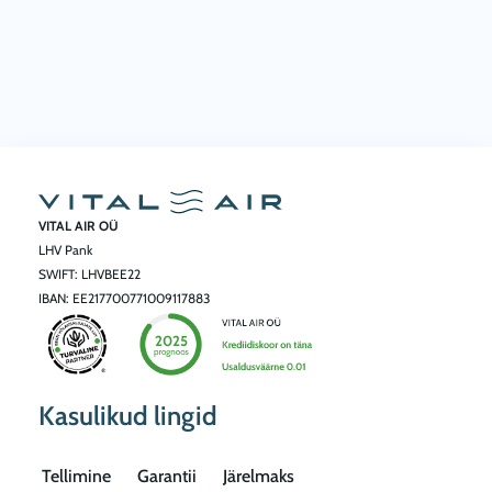
4
,
5
7
0
.
0
VITAL AIR OÜ
0
LHV Pank
€
SWIFT: LHVBEE22
IBAN: EE217700771009117883
Kasulikud lingid
Tellimine
Garantii
Järelmaks