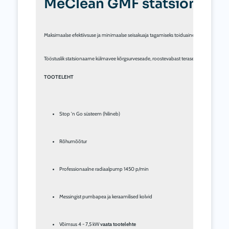
MeClean GMF statsionaarn
Maksimaalse efektiivsuse ja minimaalse seisakuaja tagamiseks toiduainetööstuses, põll
Tööstuslik statsionaarne külmavee kõrgsurveseade, roostevabast terasest (inox) raam,
TOOTELEHT
Stop 'n Go süsteem (hilineb)
Rõhumõõtur
Professionaalne radiaalpump 1450 p/min
Messingist pumbapea ja keraamilised kolvid
Võimsus 4 - 7,5 kW 
vaata tootelehte