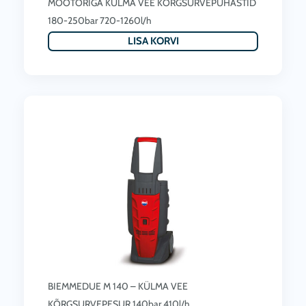
MOOTORIGA KÜLMA VEE KÕRGSURVEPUHASTID
180-250bar 720-1260l/h
LISA KORVI
BIEMMEDUE M 140 – KÜLMA VEE
KÕRGSURVEPESUR 140bar 410l/h