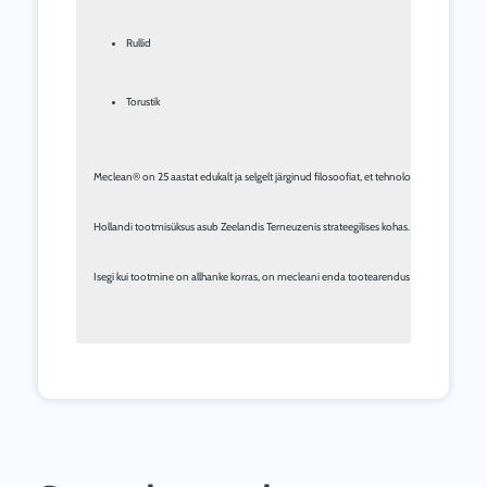
Rullid
Torustik
Meclean® on 25 aastat edukalt ja selgelt järginud filosoofiat, et tehnoloogia peab ole
Hollandi tootmisüksus asub Zeelandis Terneuzenis strateegilises kohas. BeNeLuxi müügi
Isegi kui tootmine on allhanke korras, on mecleani enda tootearendus aluseks ning fooku