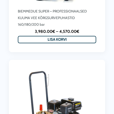
BIEMMEDUE SUPER – PROFESSIONAALSED
KUUMA VEE KÕRGSURVEPUHASTID
160/180/200 bar
P
3,980.00
€
–
4,570.00
€
r
LISA KORVI
i
c
e
r
a
n
g
e
:
3