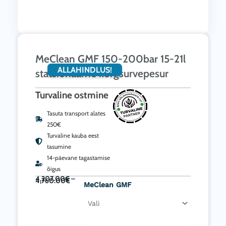
MeClean GMF 150-200bar 15-21l
ALLAHINDLUS!
statsionaarne kõrgsurvepesur
Turvaline ostmine
Tasuta transport alates
250€
Turvaline kauba eest
tasumine
14-päevane tagastamise
õigus
Price
4,207.00
€
–
range:
4,760.00
€
4,207.00€
through
MeClean
MeClean GMF
4,760.00€
GMF
150-
200bar