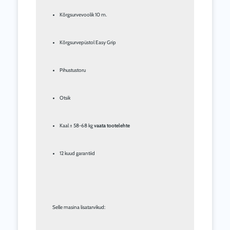
Kõrgsurvevoolik 10 m.
Kõrgsurvepüstol Easy Grip
Pihustustoru
Otsik
Kaal ± 58-68 kg 
vaata tootelehte
12 kuud garantiid
        Selle masina lisatarvikud: