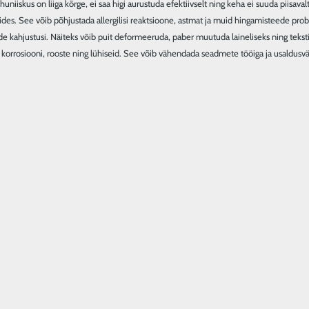
uniiskus on liiga kõrge, ei saa higi aurustuda efektiivselt ning keha ei suuda piisa
des. See võib põhjustada allergilisi reaktsioone, astmat ja muid hingamisteede proble
ide kahjustusi. Näiteks võib puit deformeeruda, paber muutuda laineliseks ning teksti
korrosiooni, rooste ning lühiseid. See võib vähendada seadmete tööiga ja usaldusvää