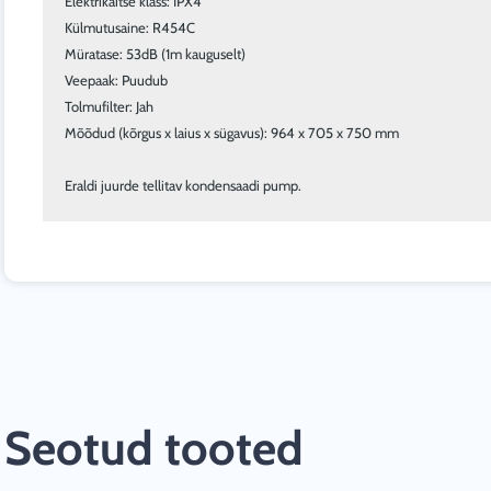
Elektrikaitse klass: IPX4

Külmutusaine: R454C

Müratase: 53dB (1m kauguselt)

Veepaak: Puudub

Tolmufilter: Jah

Mõõdud (kõrgus x laius x sügavus): 964 x 705 x 750 mm

Eraldi juurde tellitav kondensaadi pump.
Seotud tooted