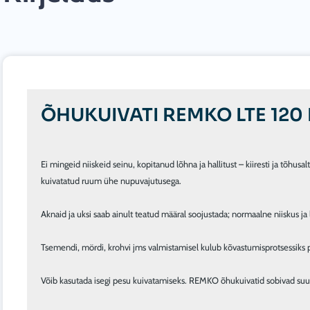
ÕHUKUIVATI REMKO LTE 120 
Ei mingeid niiskeid seinu, kopitanud lõhna ja hallitust – kiiresti ja tõhusalt
kuivatatud ruum ühe nupuvajutusega.

Aknaid ja uksi saab ainult teatud määral soojustada; normaalne niiskus ja l
Tsemendi, mördi, krohvi jms valmistamisel kulub kõvastumisprotsessiks palj
Võib kasutada isegi pesu kuivatamiseks. REMKO õhukuivatid sobivad suur