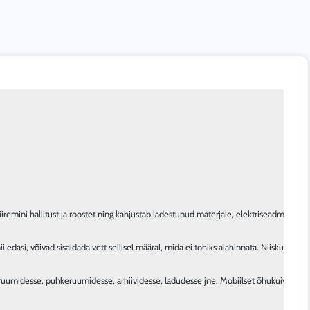
iremini hallitust ja roostet ning kahjustab ladestunud materjale, elektriseadmeid, kiir
dasi, võivad sisaldada vett sellisel määral, mida ei tohiks alahinnata. Niiskuse teki
midesse, puhkeruumidesse, arhiividesse, ladudesse jne. Mobiilset õhukuivatit on l