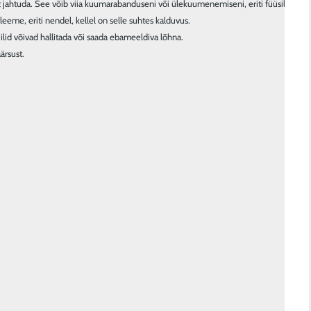
valt jahtuda. See võib viia kuumarabanduseni või ülekuumenemiseni, eriti füüsilise k
eme, eriti nendel, kellel on selle suhtes kalduvus.

ilid võivad hallitada või saada ebameeldiva lõhna.

rsust.
