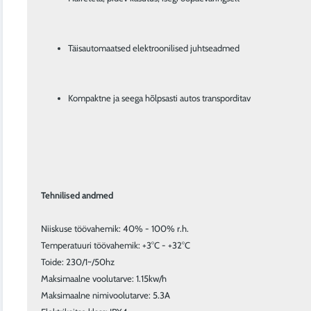
Täisautomaatsed elektroonilised juhtseadmed
Kompaktne ja seega hõlpsasti autos transporditav
Tehnilised andmed
Niiskuse töövahemik: 40% - 100% r.h.

Temperatuuri töövahemik: +3°C - +32°C

Toide: 230/1~/50hz

Maksimaalne voolutarve: 1.15kw/h

Maksimaalne nimivoolutarve: 5.3A
