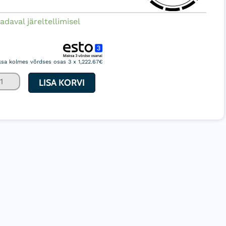
UKUIVATI
adaval järeltellimisel
EMKO
E
sa kolmes võrdses osas 3 x 1,222.67€
0
CO
LISA KORVI
6l/24h
60
/h
gus