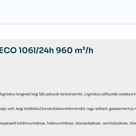
ECO 106l/24h 960 m³/h


iigniiskus tungivad isegi läbi paksude betoonseinte. Liigniiskus põhjustab oodatust ki
u vett. Isegi töödeldud konstruktsioonielemendid, nagu tellised, gaastsement ja nii e
epäraselt keldriruumidesse, hobiruumidesse, talveaedadesse, vannitubadesse, tööruu