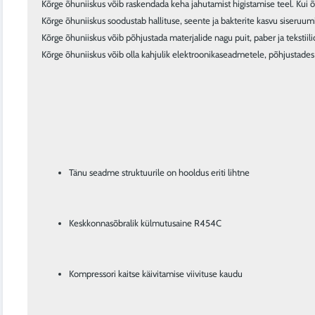
Kõrge õhuniiskus võib raskendada keha jahutamist higistamise teel. Kui õh
Kõrge õhuniiskus soodustab hallituse, seente ja bakterite kasvu siseruumi
Kõrge õhuniiskus võib põhjustada materjalide nagu puit, paber ja tekstiil
Kõrge õhuniiskus võib olla kahjulik elektroonikaseadmetele, põhjustades 
Tänu seadme struktuurile on hooldus eriti lihtne
Keskkonnasõbralik külmutusaine R454C
Kompressori kaitse käivitamise viivituse kaudu