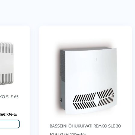
KO SLE 65
16
€
KM-ta
BASSEINI ÕHUKUIVATI REMKO SLE 20
10.5L/24H 220m³/h