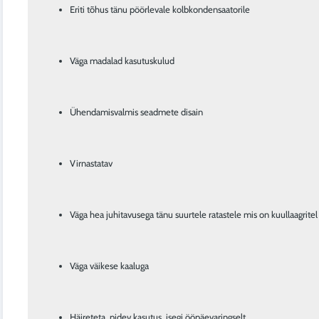
Eriti tõhus tänu pöörlevale kolbkondensaatorile
Väga madalad kasutuskulud
Ühendamisvalmis seadmete disain
Virnastatav
Väga hea juhitavusega tänu suurtele ratastele mis on kuullaagrit
Väga väikese kaaluga
Häireteta, pidev kasutus, isegi ööpäevaringselt