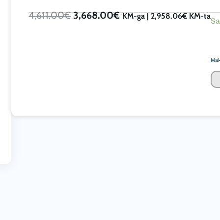
Algne
Current
4,611.00
€
3,668.00
€
KM-ga |
2,958.06
€
KM-ta
hind
price
oli:
is:
ÕH
Sa
4,611.00€.
3,668.00€.
R
LT
Mak
12
E
10
9
m³
ko