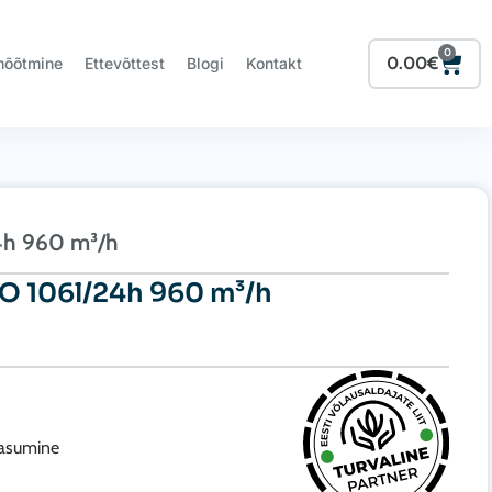
0
Cart
0.00
€
mõõtmine
Ettevõttest
Blogi
Kontakt
4h 960 m³/h
 106l/24h 960 m³/h
tasumine