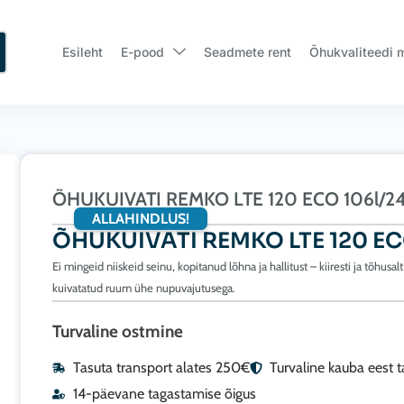
Esileht
E-pood
Seadmete rent
Õhukvaliteedi 
ÕHUKUIVATI REMKO LTE 120 ECO 106l/2
ALLAHINDLUS!
ÕHUKUIVATI REMKO LTE 120 ECO
Ei mingeid niiskeid seinu, kopitanud lõhna ja hallitust – kiiresti ja tõhusalt
kuivatatud ruum ühe nupuvajutusega.
Turvaline ostmine
Tasuta transport alates 250€
Turvaline kauba eest 
14-päevane tagastamise õigus