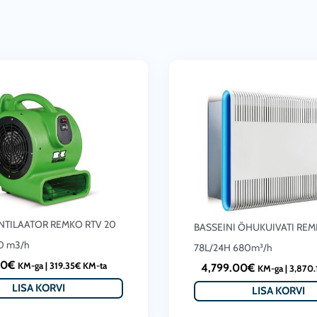
TILAATOR REMKO RTV 20
BASSEINI ÕHUKUIVATI REM
0 m3/h
78L/24H 680m³/h
00
€
KM-ga |
319.35
€
KM-ta
4,799.00
€
KM-ga |
3,870.
LISA KORVI
LISA KORVI