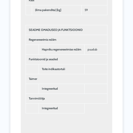
Kaal
(ilma pakendita) [kg]
59
SEADME OMADUSED JA FUNKTSIOONID
Regenereerimis režiim
Hapniku regenereerimise režiim
puudub
Funktsioonid ja seaded
Toite indikaatortuli
Taimer
Integreeritud
Tunnimõõtja
Integreeritud