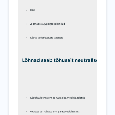
Tallid
Loomade varjupaigad ja kliinikud
Tule- ja veekahjustuste taastajad
Lõhnad saab tõhusalt neutraliseerida 
Tulekahju/keemialõhnad ruumides, mööblis, tekstiilis
Kopituse või hallituse lõhn pärast veekahjustust