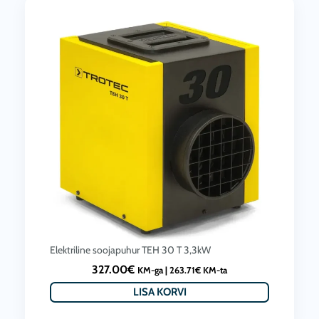
Elektriline soojapuhur TEH 30 T 3,3kW
327.00
€
KM-ga |
263.71
€
KM-ta
LISA KORVI