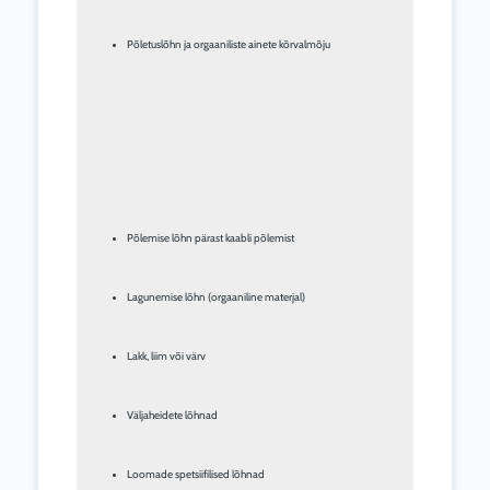
Põletuslõhn ja orgaaniliste ainete kõrvalmõju
Põlemise lõhn pärast kaabli põlemist
Lagunemise lõhn (orgaaniline materjal)
Lakk, liim või värv
Väljaheidete lõhnad
Loomade spetsiifilised lõhnad