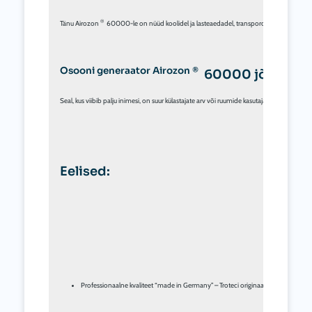
®
Tänu Airozon 
  60000-le on nüüd koolidel ja lasteaedadel, transpordiettevõtetel, hote
Osooni generaator Airozon ®
  60000 jõudlus 
Seal, kus viibib palju inimesi, on suur külastajate arv või ruumide kasutajad vahetuvad sa
Eelised:
Professionaalne kvaliteet “made in Germany” – Troteci originaaltoodang