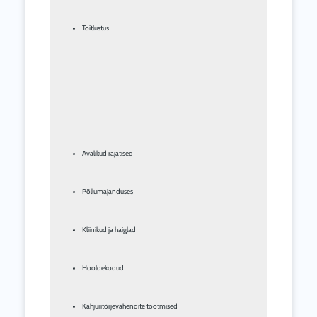
Toitlustus
Avalikud rajatised
Põllumajanduses
Kliinikud ja haiglad
Hooldekodud
Kahjuritõrjevahendite tootmised