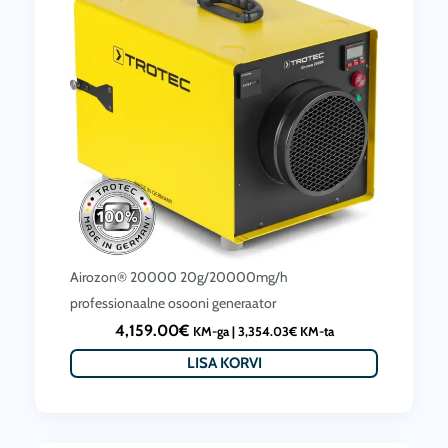
Airozon® 20000 20g/20000mg/h
professionaalne osooni generaator
4,159.00
€
KM-ga |
3,354.03
€
KM-ta
LISA KORVI