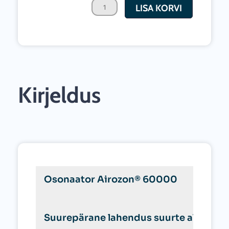
LISA KORVI
osooni
generaator
kogus
Kirjeldus
Osonaator Airozon® 60000
Suurepärane lahendus suurte alade de