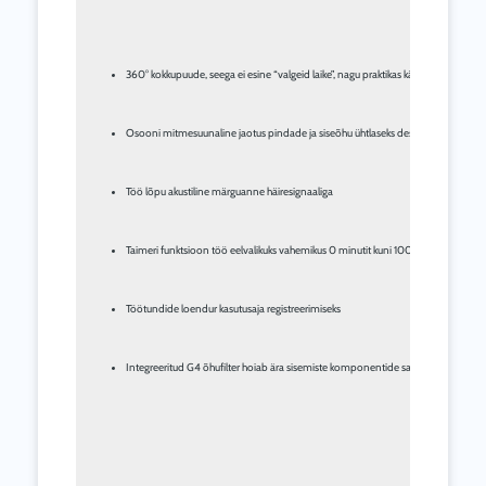
360° kokkupuude, seega ei esine “valgeid laike”, nagu praktikas käsitsi desinfits
Osooni mitmesuunaline jaotus pindade ja siseõhu ühtlaseks desinfitseerimiseks
Töö lõpu akustiline märguanne häiresignaaliga
Taimeri funktsioon töö eelvalikuks vahemikus 0 minutit kuni 100 tundi
Töötundide loendur kasutusaja registreerimiseks
Integreeritud G4 õhufilter hoiab ära sisemiste komponentide saastumise