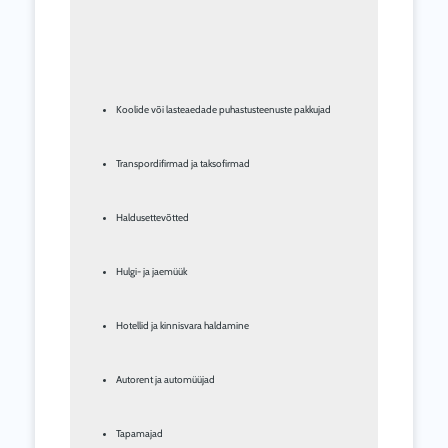
Koolide või lasteaedade puhastusteenuste pakkujad
Transpordifirmad ja taksofirmad
Haldusettevõtted
Hulgi- ja jaemüük
Hotellid ja kinnisvara haldamine
Autorent ja automüüjad
Tapamajad