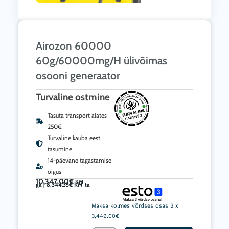
Airozon 60000
60g/60000mg/H ülivõimas
osooni generaator
Turvaline ostmine
Tasuta transport alates
250€
Turvaline kauba eest
tasumine
14-päevane tagastamise
õigus
10,347.00
€
KM-
ga |
8,344.35
€
KM-ta
Airozon
60000
Maksa kolmes võrdses osas 3 x
60g/60000mg/H
3,449.00€
ülivõimas