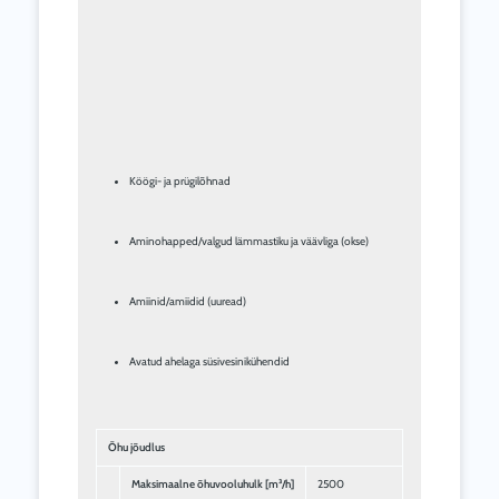
Köögi- ja prügilõhnad
Aminohapped/valgud lämmastiku ja väävliga (okse)
Amiinid/amiidid (uuread)
Avatud ahelaga süsivesinikühendid
Õhu jõudlus
Maksimaalne õhuvooluhulk [m³/h]
2500