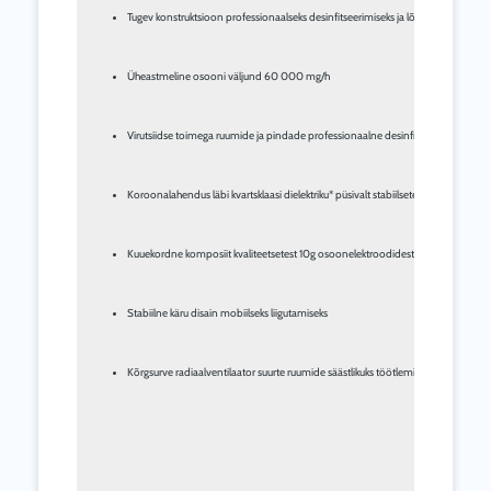
Tugev konstruktsioon professionaalseks desinfitseerimiseks ja lõhna neutraliseer
Üheastmeline osooni väljund 60 000 mg/h
Virutsiidse toimega ruumide ja pindade professionaalne desinfitseerimine – teadu
Koroonalahendus läbi kvartsklaasi dielektriku* püsivalt stabiilsete osooni väljun
Kuuekordne komposiit kvaliteetsetest 10g osoonelektroodidest, millel on pikk kas
Stabiilne käru disain mobiilseks liigutamiseks
Kõrgsurve radiaalventilaator suurte ruumide säästlikuks töötlemiseks