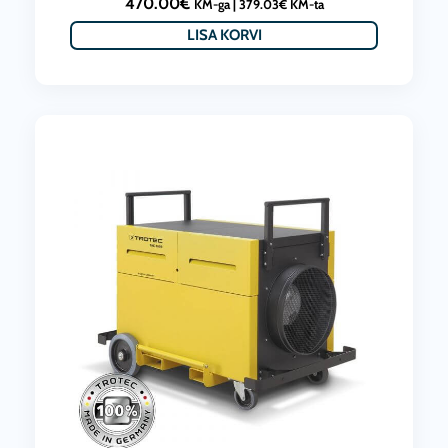
470.00
€
KM-ga |
379.03
€
KM-ta
LISA KORVI