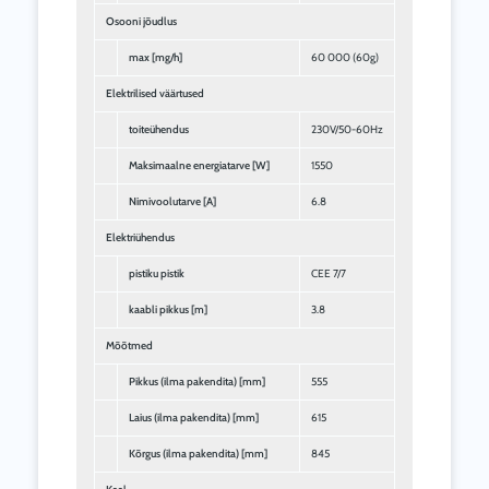
Osooni jõudlus
max [mg/h]
60 000 (60g)
Elektrilised väärtused
toiteühendus
230V/50-60Hz
Maksimaalne energiatarve [W]
1550
Nimivoolutarve [A]
6.8
Elektriühendus
pistiku pistik
CEE 7/7
kaabli pikkus [m]
3.8
Mõõtmed
Pikkus (ilma pakendita) [mm]
555
Laius (ilma pakendita) [mm]
615
Kõrgus (ilma pakendita) [mm]
845