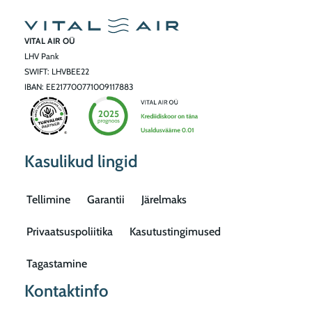
VITAL AIR OÜ
LHV Pank
SWIFT: LHVBEE22
IBAN: EE217700771009117883
Kasulikud lingid
Tellimine
Garantii
Järelmaks
Privaatsuspoliitika
Kasutustingimused
Tagastamine
Kontaktinfo