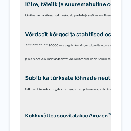
Kiire, täielik ja suuremahuline osooni 
Üks kiiremaid ja tõhusamaid meetodeid pindade ja siseõhu desinfitseerimiseks on prof
Võrdselt kõrged ja stabiilsed osooni 
 Spetsiaalselt Airozon ®
 60000 -sse paigaldatud kõrgekvaliteedilistest vastupidavatest 10g o
®
Ja kasutades valikuliselt saadaolevat voolikuühenduse kinnituse luuki, saab Airozon 
  6
Sobib ka tõrksate lõhnade neutralisee
Mitte ainult bussides, rongides või mujal, kus on palju inimesi, võib ebameeldiv lõhn aja
®
Kokkuvõttes soovitatakse Airozon 
  60000 