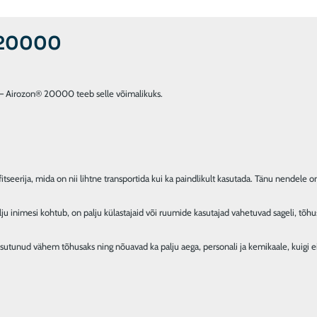
 20000
 – Airozon® 20000 teeb selle võimalikuks.

eerija, mida on nii lihtne transportida kui ka paindlikult kasutada. Tänu nendele 
palju inimesi kohtub, on palju külastajaid või ruumide kasutajad vahetuvad sageli, tõh
 osutunud vähem tõhusaks ning nõuavad ka palju aega, personali ja kemikaale, kuigi ei 