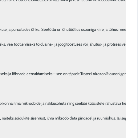
le ja puhastades õhku. Seetõttu on õhutöötlus osooniga kiire ja tõhus meetod ka kõ
s, vee töötlemiseks toiduaine- ja joogitööstuses või jahutus- ja protsessivee töötlemi
miseks ja lõhnade eemaldamiseks – see on täpselt Troteci Airozon® osoonigeneraator
skkonna ilma mikroobide ja nakkusohuta ning seeläbi külalistele rahustava heaolutund
ohti, näiteks sõidukite sisemust, ilma mikroobideta pindadel ja ruumiõhus. Ja isegi “