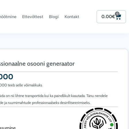
0
Cart
0.00
€
mõõtmine
Ettevõttest
Blogi
Kontakt
onaalne osooni generaator
0000
0000 teeb selle võimalikuks
a on nii lihtne transportida kui ka paindlikult kasutada. Tänu nendele
de ja ruumimahtude professionaalseks desinfitseerimiseks.
tasumine