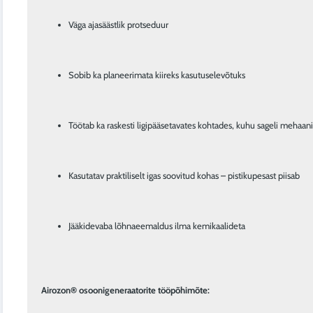
Väga ajasäästlik protseduur
Sobib ka planeerimata kiireks kasutuselevõtuks
Töötab ka raskesti ligipääsetavates kohtades, kuhu sageli mehaani
Kasutatav praktiliselt igas soovitud kohas – pistikupesast piisab
Jääkidevaba lõhnaeemaldus ilma kemikaalideta
Airozon® osoonigeneraatorite tööpõhimõte: