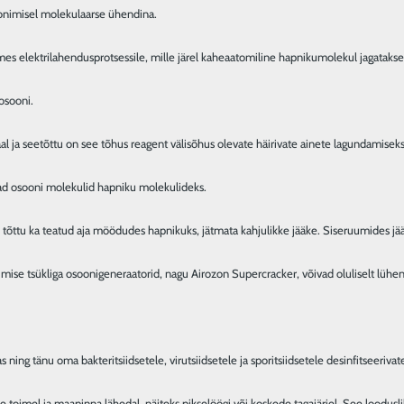
onimisel molekulaarse ühendina.

mes elektrilahendusprotsessile, mille järel kaheaatomiline hapnikumolekul jagataks
sooni.

l ja seetõttu on see tõhus reagent välisõhus olevate häirivate ainete lagundamiseks.
 osooni molekulid hapniku molekulideks.

ttu ka teatud aja möödudes hapnikuks, jätmata kahjulikke jääke. Siseruumides jää
mise tsükliga osoonigeneraatorid, nagu Airozon Supercracker, võivad oluliselt lühen
ning tänu oma bakteritsiidsetele, virutsiidsetele ja sporitsiidsetele desinfitseeriv
e toimel ja maapinna lähedal, näiteks pikselöögi või koskede tagajärjel. See loodus