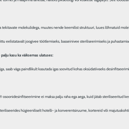
tekitavate molekulidega, muutes nende keemilist struktuuri, luues lõhnatuid moleku
u eelistatavalt joogivee töötlemiseks, basseinivee steriliseerimiseks ja puhastamisek
e palju kasu ka väiksemas ulatuses:
ga, saab väga paindlikult kasutada igas soovitud kohas oksüdatiivseks desinfitseeri
 osoonidesinfitseerimine ei maksa palju raha ega aega, kuid jätab steriliseeritud ke
a, steriliseerides hügieeniliselt hotelli- ja konverentsiruume, kortereid või majutusk