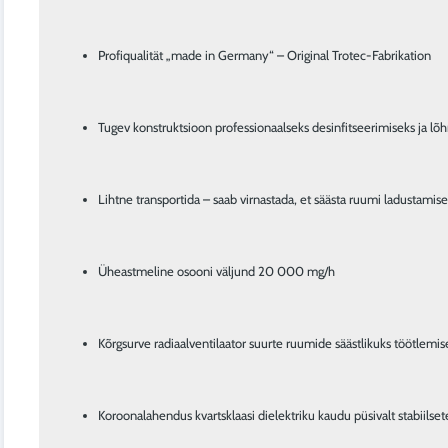
Profiqualität „made in Germany“ – Original Trotec-Fabrikation
Tugev konstruktsioon professionaalseks desinfitseerimiseks ja lõ
Lihtne transportida – saab virnastada, et säästa ruumi ladustamisel
Üheastmeline osooni väljund 20 000 mg/h
Kõrgsurve radiaalventilaator suurte ruumide säästlikuks töötlemis
Koroonalahendus kvartsklaasi dielektriku kaudu püsivalt stabiilse