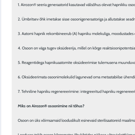
1. Airozon® seeria generaatorid kasutavad välisõhus olevat hapnikku oso
2. Ümbritsev õhk imetakse sisse osoonigeneraatoriga ja allutatakse sead
3. Aatomi hapnik rekombineerub (A) hapniku molekuliga, moodustades o
4. Osoon on väga tugev oksüdeerija, millel on kõrge reaktsioonipotentsiaa
5. Reagentidega hapnikuaatomite oksüdeerimise tulemusena muunduvad
6. Oksüdeerimata osoonimolekulid lagunevad oma metastabiilse ühendi tõ
7. Tehniline hapniku regenereerimine: integreeritud hapniku regenereeri
Miks on Airozon® osoonimine nii tõhus?
Osoon on üks võimsamaid looduslikult esinevaid sterilisaatoreid maailmas 
Looduses tekib osoon kõrgemates õhukihtides päikese ultraviolettkiirgus