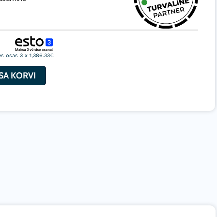
s osas 3 x 1,386.33€
/h
ISA KORVI
ne