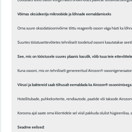
Võimas oksüdeerija mikroobide ja lõhnade eemaldamiseks
Oma suure oksüdatsioonivõime tõttu reageerib osoon väga hästi ka lõhna 
Suurtes tööstusettevõtetes tehniliselt toodetud osooni kasutatakse seetõtt
See, mis on tööstusele suures plaanis kasulik, võib tuua teie ettevõttel
Kuna osooni, mis on tehniliselt genereeritud Airozon® osoonigeneraatori
Viirusi ja baktereid saab tõhusalt eemaldada ka Airozon® osoonimisega
Hotellitubade, puhkekorterite, rendiautode, paatide või taksode Airozon®
Koroona ajal saate oma klientidele sel viisil pakkuda olulist hügieenilis
Seadme eelised: