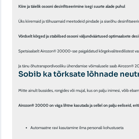
Kiire ja täielik osooni desinfitseerimine isegi suurte alade puhul
Üks kiiremaid ja tõhusamaid meetodeid pindade ja siseõhu desinfitseerim
Võrdselt kõrged ja stabiilsed osooni väljundväärtused optimaalsete de
Spetsiaalselt Airozon® 20000-sse paigaldatud kõrgekvaliteedilistest vastu
Sobib ka tõrksate lõhnade neut
Mitte ainult bussides, rongides või mujal, kus on palju inimesi, võib eb
Airozon® 20000 on väga lihtne kasutada ja sellel on palju eeliseid, eri
Automaatne ravi kasutamine ilma personali kohustuseta