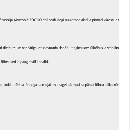
erija Airozon® 20000 abil saab isegi suuremad alad ja pinnad kiiresti ja täielikul
lektrilise barjääriga, et saavutada siseõhu tingimustes ülitõhus ja stabiilne osooni 
 sageli kokku tõrksa lõhnaga ka mujal, mis sageli säilivad ka pärast lõhna allika k