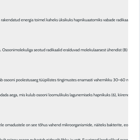
e rakendatud energia toimel kaheks üksikuks hapnikuaatomiks vabade radikaalidena.

 Osoonimolekuliga seotud radikaalid eralduvad molekulaarsest ühendist (B) ja reageer
b osooni poolestusaeg tüüpilistes tingimustes enamasti vahemikku 30–60 minutit, m
dada aega, mis kulub osooni loomulikuks lagunemiseks hapnikuks (6), kiirendades pr
atele omadustele on see tõhus vahend mikroorganismide, näiteks bakterite, eoste või v
likult esinev osoon puhastab pidevalt õhku ja vett. Suurimad looduslikud osoonikont