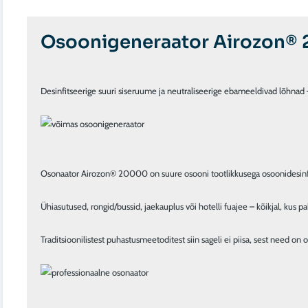
Osoonigeneraator Airozon®
Desinfitseerige suuri siseruume ja neutraliseerige ebameeldivad lõhnad
Osonaator Airozon® 20000 on suure osooni tootlikkusega osoonidesinfits
Ühiasutused, rongid/bussid, jaekauplus või hotelli fuajee – kõikjal, kus 
Traditsioonilistest puhastusmeetoditest siin sageli ei piisa, sest need on