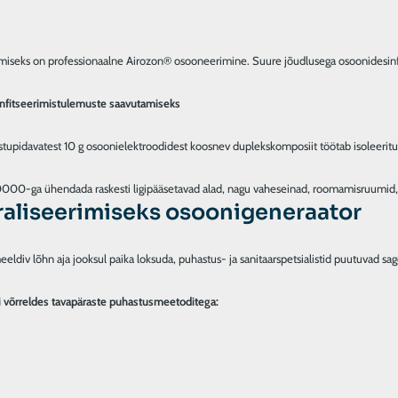
iseks on professionaalne Airozon® osooneerimine. Suure jõudlusega osoonidesinfitse
sinfitseerimistulemuste saavutamiseks
pidavatest 10 g osoonielektroodidest koosnev duplekskomposiit töötab isoleeritud die
raliseerimiseks osoonigeneraator
ameeldiv lõhn aja jooksul paika loksuda, puhastus- ja sanitaarspetsialistid puutuvad
ti võrreldes tavapäraste puhastusmeetoditega: