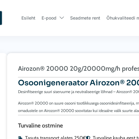
Esileht
E-pood
Seadmete rent
Õhukvaliteedi 
Airozon® 20000 20g/20000mg/h professi
Osoonigeneraator Airozon® 2
Desinfitseerige suuri siseruume ja neutraliseerige lõhnad – Airozon® 2
Airozon® 20000 on suure osooni tootlikkusega osoonidesinfitseerija, mid
omadustele on Airozon® 20000 soovitatav kui ideaalne valik suurte ala
Turvaline ostmine
Tasuta transport alates 250€
Turvaline kauba eest 