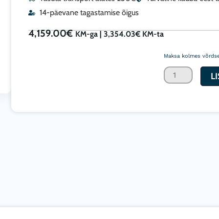
14-päevane tagastamise õigus
4,159.00
€
KM-ga |
3,354.03
€
KM-ta
Airozon®
20000
Maksa kolmes võrdse
20g/20000mg
L
professionaal
osooni
generaator
kogus