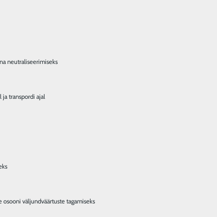
hna neutraliseerimiseks
 ja transpordi ajal
eks
te osooni väljundväärtuste tagamiseks