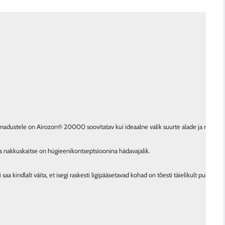
omadustele on Airozon® 20000 soovitatav kui ideaalne valik suurte alade ja ruumima
us nakkuskaitse on hügieenikontseptsioonina hädavajalik.

saa kindlalt väita, et isegi raskesti ligipääsetavad kohad on tõesti täielikult puhasta