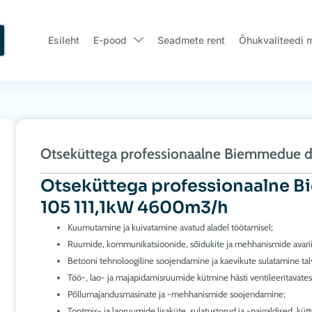
Esileht
E-pood
Seadmete rent
Õhukvaliteedi 
Otseküttega professionaalne Biemmedue d
Otseküttega professionaalne B
105 111,1kW 4600m3/h
Kuumutamine ja kuivatamine avatud aladel töötamisel;
Ruumide, kommunikatsioonide, sõidukite ja mehhanismide avarii
Betooni tehnoloogiline soojendamine ja kaevikute sulatamine talv
Töö-, lao- ja majapidamisruumide kütmine hästi ventileeritavate
Põllumajandusmasinate ja -mehhanismide soojendamine;
Tootmis- ja laoruumide lisaküte, sulatustorud ja -paigaldised, 