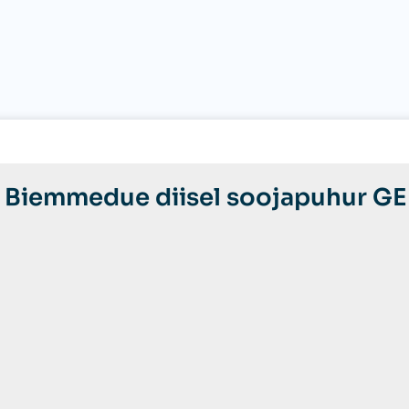
kogus
e Biemmedue diisel soojapuhur GE