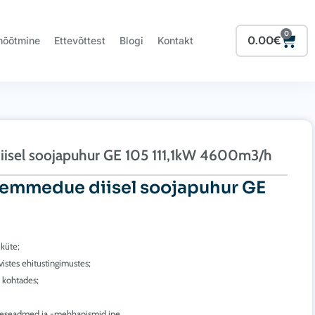
0
Cart
0.00
€
mõõtmine
Ettevõttest
Blogi
Kontakt
iisel soojapuhur GE 105 111,1kW 4600m3/h
iemmedue diisel soojapuhur GE
küte;
istes ehitustingimustes;
s kohtades;
kütteseadmed ja -mehhanismid jne