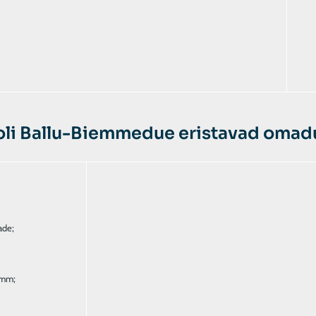
oli Ballu-Biemmedue eristavad omadu
ade;
 mm;