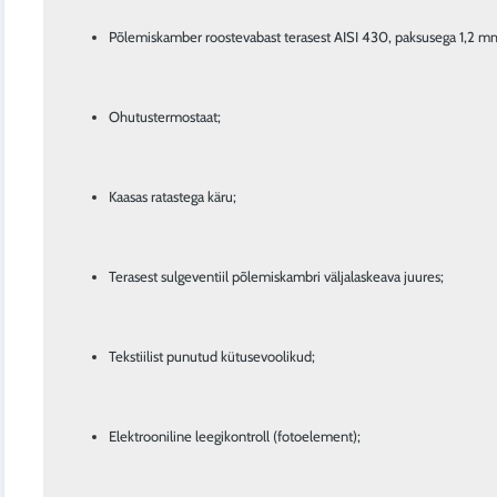
Põlemiskamber roostevabast terasest AISI 430, paksusega 1,2 m
Ohutustermostaat;
Kaasas ratastega käru;
Terasest sulgeventiil põlemiskambri väljalaskeava juures;
Tekstiilist punutud kütusevoolikud;
Elektrooniline leegikontroll (fotoelement);