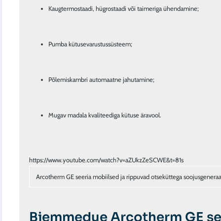
Kaugtermostaadi, hügrostaadi või taimeriga ühendamine;
Pumba kütusevarustussüsteem;
Põlemiskambri automaatne jahutamine;
Mugav madala kvaliteediga kütuse äravool.
Arcotherm GE seeria mobiilsed ja rippuvad otseküttega soojusgenera