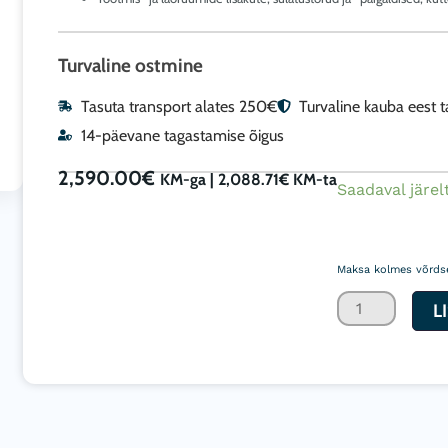
Turvaline ostmine
Tasuta transport alates 250€
Turvaline kauba eest 
14-päevane tagastamise õigus
2,590.00
€
KM-ga |
2,088.71
€
KM-ta
Otseküttega
Saadaval järel
professionaal
Biemmedue
Maksa kolmes võrds
diisel
soojapuhur
L
GE
105
111,1kW
4600m3/h