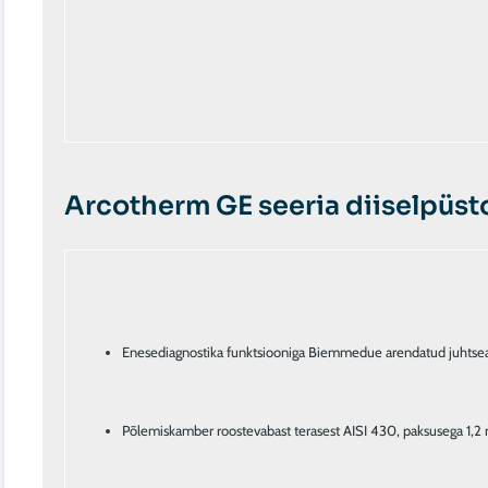
Arcotherm GE seeria diiselpüst
Enesediagnostika funktsiooniga Biemmedue arendatud juhtse
Põlemiskamber roostevabast terasest AISI 430, paksusega 1,2