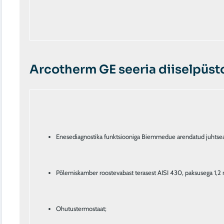
Arcotherm GE seeria diiselpüst
Enesediagnostika funktsiooniga Biemmedue arendatud juhtse
Põlemiskamber roostevabast terasest AISI 430, paksusega 1,2
Ohutustermostaat;