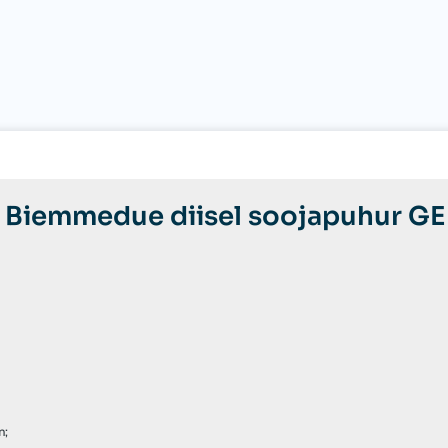
kogus
e Biemmedue diisel soojapuhur G
m;