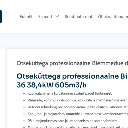
Esileht
E-pood
Seadmete rent
Õhukvaliteedi 
Otseküttega professionaalne Biemmedue d
Otseküttega professionaalne B
36 38,4kW 605m3/h
Kuumutamine ja kuivatamine avatud aladel töötamisel;
Ruumide, kommunikatsioonide, sõidukite ja mehhanismide avarii
Betooni tehnoloogiline soojendamine ja kaevikute sulatamine talv
Töö-, lao- ja majapidamisruumide kütmine hästi ventileeritavate
Põllumajandusmasinate ja -mehhanismide soojendamine;
Tootmis- ja laoruumide lisaküte, sulatustorud ja -paigaldised, 