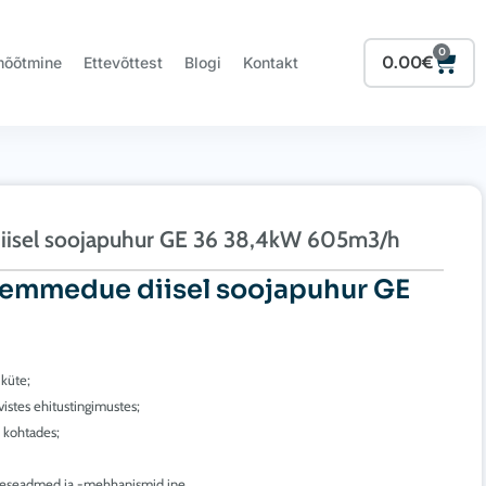
0
Cart
0.00
€
mõõtmine
Ettevõttest
Blogi
Kontakt
iisel soojapuhur GE 36 38,4kW 605m3/h
iemmedue diisel soojapuhur GE
küte;
istes ehitustingimustes;
s kohtades;
kütteseadmed ja -mehhanismid jne