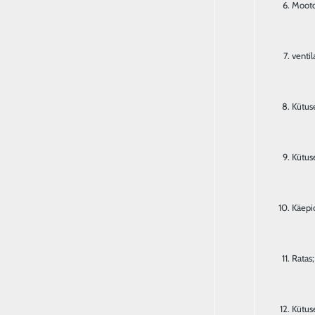
Mooto
ventil
Kütuse
Kütus
Käepi
Ratas;
Kütus