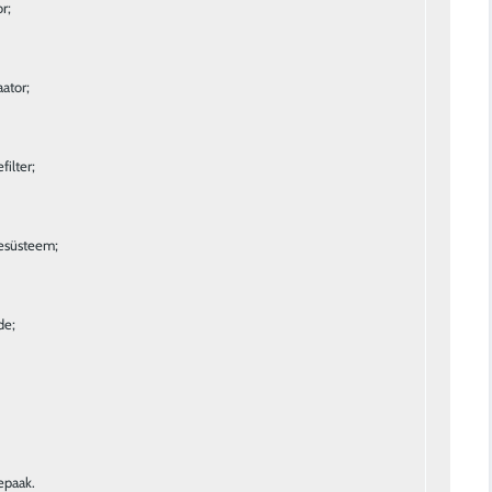
r;
aator;
filter;
esüsteem;
de;
epaak.