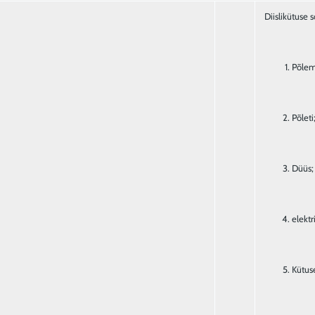
Põlem
Põleti
Düüs;
elektr
Kütu