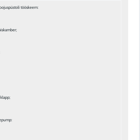
iskamber;
;
iklapp;
sepump: