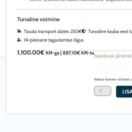
Turvaline ostmine
Tasuta transport alates 250€
Turvaline kauba eest 
14-päevane tagastamise õigus
1,100.00
€
KM-ga |
887.10
€
KM-ta
Otseküttega
Saadaval järeltel
professionaalne
Biemmedue
Maksa kolmes võrdses 
diisel
soojapuhur
LIS
GE
36
38,4kW
605m3/h