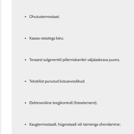
Ohutustermostaat;
Kaasas ratastega käru;
Terasest sulgeventiil põlemiskambri väljalaskeava juures;
Tekstiilist punutud kütusevoolikud;
Elektrooniline leegikontroll (fotoelement);
Kaugtermostaadi, hügrostaadi või taimeriga ühendamine;