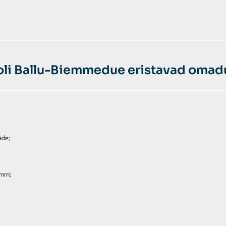
oli Ballu-Biemmedue eristavad omadu
ade;
 mm;