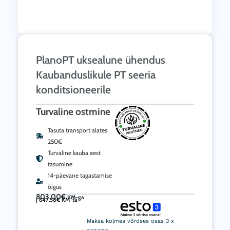
PlanoPT uksealune ühendus
Kaubanduslikule PT seeria
konditsioneerile
Turvaline ostmine
Tasuta transport alates
250€
Turvaline kauba eest
tasumine
14-päevane tagastamise
õigus
803.00
€
KM-ga
|
647.58
€
KM-ta
PlanoPT
uksealune
Maksa kolmes võrdses osas 3 x
ühendus