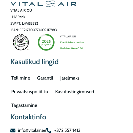
.
0
VITAL AIR OÜ
0
€
LHV Pank
0
.
SWIFT: LHVBEE22
IBAN: EE217700771009117883
€
.
Kasulikud lingid
Tellimine
Garantii
Järelmaks
Privaatsuspoliitika
Kasutustingimused
Tagastamine
Kontaktinfo
info@vitalair.ee
+372 557 1413