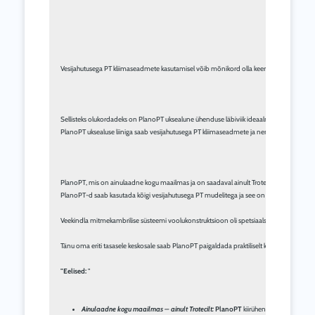
Vesijahutusega PT kliimaseadmete kasutamisel võib mõnikord olla keeruline paigaldada ü
Sellisteks olukordadeks on PlanoPT uksealune ühenduse läbiviik ideaalne ja aega säästev
PlanoPT uksealuse liiniga saab vesijahutusega PT kliimaseadmete ja nende väliste sooju
PlanoPT, mis on ainulaadne kogu maailmas ja on saadaval ainult Trotecilt, on varustatud 
PlanoPT-d saab kasutada kõigi vesijahutusega PT mudelitega ja see on varustatud kõig
Veekindla mitmekambrilise süsteemi voolukonstruktsioon oli spetsiaalselt optimeeritud
Tänu oma eriti tasasele keskosale saab PlanoPT paigaldada praktiliselt kõikide standardsete
"Eelised:
Ainulaadne kogu maailmas – ainult Trotecilt:
PlanoPT
 kiirühenduskamber PT üh