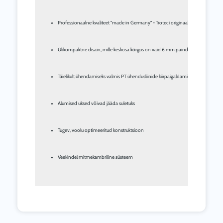
Professionaalne kvaliteet "made in Germany" - Troteci originaaltoodang
Ülikompaktne disain, mille keskosa kõrgus on vaid 6 mm paindlike uksealuste ü
Täielikult ühendamiseks valmis PT ühendusliinide kiirpaigaldamiseks
Alumised uksed võivad jääda suletuks
Tugev, voolu optimeeritud konstruktsioon
Veekindel mitmekambriline süsteem