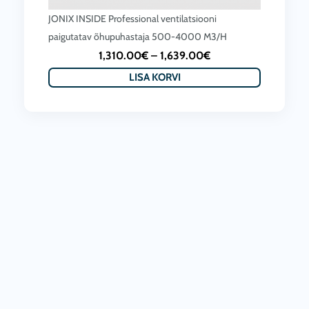
JONIX INSIDE Professional ventilatsiooni
paigutatav õhupuhastaja 500-4000 M3/H
P
1,310.00
€
–
1,639.00
€
r
LISA KORVI
i
c
e
r
a
n
g
e
:
1
,