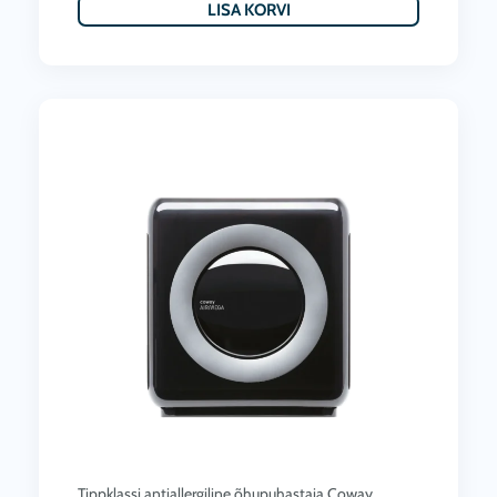
LISA KORVI
Tippklassi antiallergiline õhupuhastaja Coway