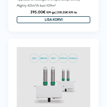
Mighty 421m³/h kuni 109m²
395.00
€
KM-ga |
318.55
€
KM-ta
LISA KORVI