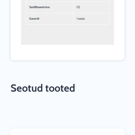
Sertifitseerimine
CE
Garantii
1 aasta
Seotud tooted