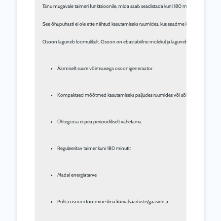
Tänu mugavale taimeri funktsioonile, mida saab seadistada kuni 180 minutini, saab kasu
See õhupuhasti ei ole ette nähtud kasutamiseks ruumides, kus seadme kasutamise ajal vi
Äärmiselt suure võimsusega osoonigeneraator
Kompaktsed mõõtmed kasutamiseks paljudes ruumides või sõidukites
Ühtegi osa ei pea perioodiliselt vahetama
Reguleeritav taimer kuni 180 minutit
Madal energiatarve
Puhta osooni tootmine ilma kõrvalsaaduste/gaasideta