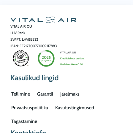
3
1
0
VITAL AIR OÜ
.
LHV Pank
0
SWIFT: LHVBEE22
0
IBAN: EE217700771009117883
€
t
h
Kasulikud lingid
r
o
Tellimine
Garantii
Järelmaks
u
g
Privaatsuspoliitika
Kasutustingimused
h
Tagastamine
1
Kontaktinfo
,