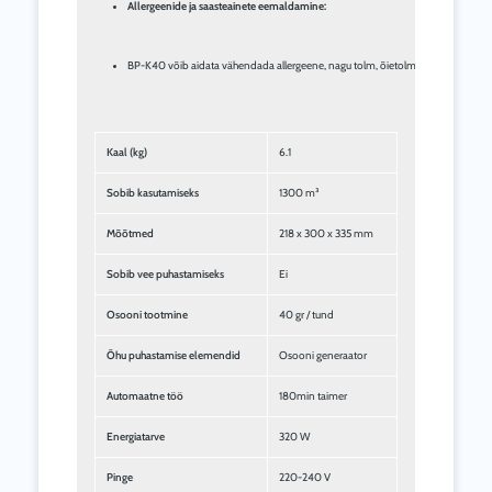
Allergeenide ja saasteainete eemaldamine:
BP-K40 võib aidata vähendada allergeene, nagu tolm, õietolm ja tolmulestad, aga
Kaal (kg)
6.1
Sobib kasutamiseks
1300 m³
Mõõtmed
218 x 300 x 335 mm
Sobib vee puhastamiseks
Ei
Osooni tootmine
40 gr / tund
Õhu puhastamise elemendid
Osooni generaator
Automaatne töö
180min taimer
Energiatarve
320 W
Pinge
220-240 V