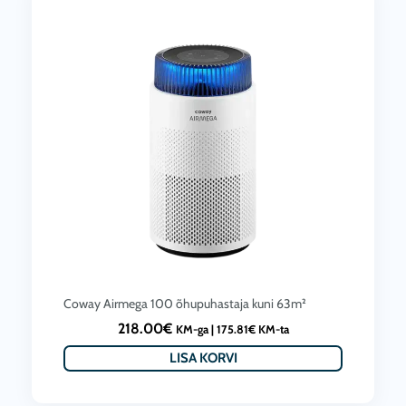
Coway Airmega 100 õhupuhastaja kuni 63m²
218.00
€
KM-ga |
175.81
€
KM-ta
LISA KORVI