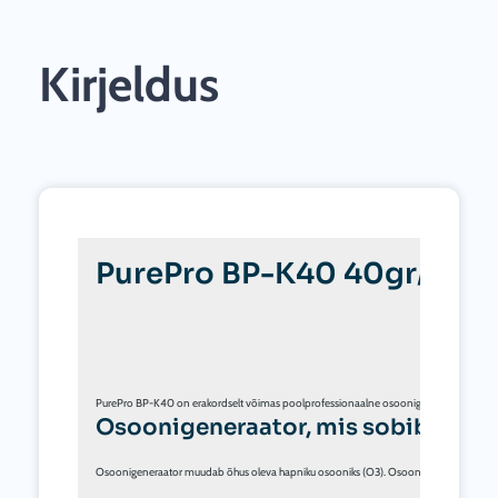
Kirjeldus
PurePro BP-K40 40gr/h os
PurePro BP-K40 on erakordselt võimas poolprofessionaalne osoonigeneraator, mille 
Osoonigeneraator, mis sobib erinev
Osoonigeneraator muudab õhus oleva hapniku osooniks (O3). Osoon on võimas oksüdeeri