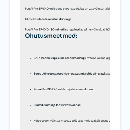
PureAirPro 
BP-K40
 on loodud olukordadeks, kus on vaja võimsat ja kiiret õhupuhastus
Lihtne kasutada taimeri funktsiooniga
PureAirPro BP-K40 
180-minutiline reguleeritav taimer
Ohutusmeetmed:
Selle seadme väga suure osoonitoodangu
 tõttu on oluline jälgida, et kasutamise
Suure võimsusega osoonigeneraator, mis sobib erinevateks rakendusteks
PureAirPro BP-K40 sobib paljudeks rakendusteks:
Suured ruumid ja tööstuskeskkonnad:
Kõrge osoonivõimsus muudab selle seadme ideaalseks suurte siseruumide, nagu la