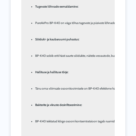
Tugevate lõhnade eemaldamine:
PureAirPro BP-K40 on väga tõhus tugevate ja püsivate lõhnade vastu, nagu suits,
Sõiduki- ja kaubaruumi puhastus:
BP-K40 sobib eriti hästi suurte sõidukite, näiteks veoautode, busside, matkaautod
Hallituse ja hallituse tõrje:
Tänu oma võimsale osoonitootmisele on BP-K40 efektiivne hallituse ja hallituse 
Bakterite ja viiruste desinfitseerimine:
BP-K40 tekitatud kõrge osooni kontsentratsioon tagab ruumide põhjaliku desinfit