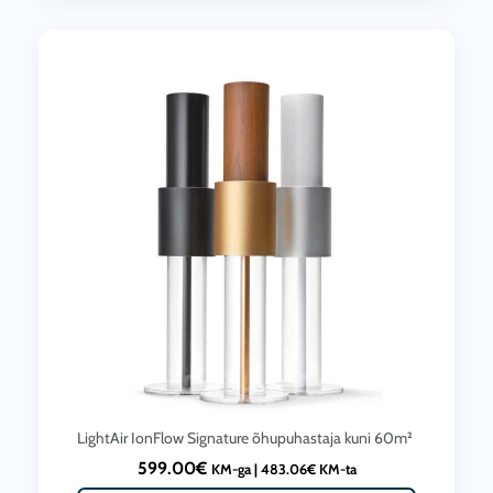
LightAir IonFlow Signature õhupuhastaja kuni 60m²
599.00
€
KM-ga |
483.06
€
KM-ta