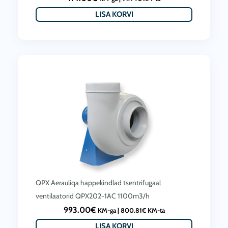
LISA KORVI
QPX Aerauliqa happekindlad tsentrifugaal
ventilaatorid QPX202-1AC 1100m3/h
993.00
€
KM-ga |
800.81
€
KM-ta
LISA KORVI