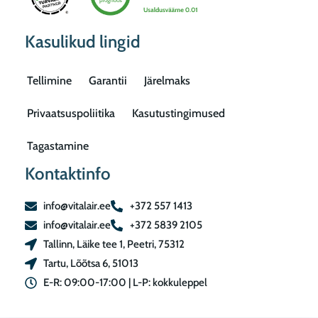
Kasulikud lingid
Tellimine
Garantii
Järelmaks
Privaatsuspoliitika
Kasutustingimused
Tagastamine
Kontaktinfo
info@vitalair.ee
+372 557 1413
info@vitalair.ee
+372 5839 2105
Tallinn, Läike tee 1, Peetri, 75312
Tartu, Lõõtsa 6, 51013
E-R: 09:00-17:00 | L-P: kokkuleppel