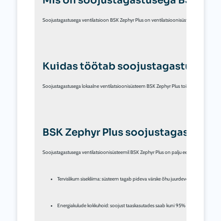
Mis on soojustagastusega BSK Zeph
Soojustagastusega ventilatsioon BSK Zephyr Plus on ventilatsioonisüsteem, mis tagab ko
Kuidas töötab soojustagastusega v
Soojustagastusega lokaalne ventilatsioonisüsteem BSK Zephyr Plus toimib järgmiselt. Soe
BSK Zephyr Plus soojustagastusega 
Tervislikum sisekliima: süsteem tagab pideva värske õhu juurdevoolu ja samal aja
Energiakulude kokkuhoid: soojust taaskasutades saab kuni 95% soojusest taaskas