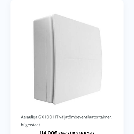
Aerauliqa QX 100 HT väljatõmbeventilaator taimer,
hügrostaat
114.00
€
KM-ga |
91.94
€
KM-ta