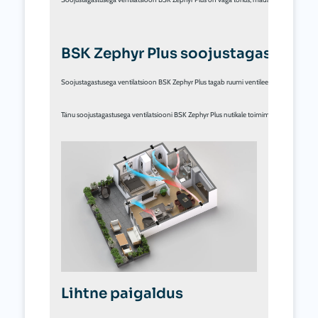
BSK Zephyr Plus
 soojustagastusega
Soojustagastusega ventilatsioon BSK Zephyr Plus tagab ruumi ventileerimise iga 70 sekund
Tänu soojustagastusega ventilatsiooni BSK Zephyr Plus nutikale toimimisele suudab seade 
Lihtne paigaldus