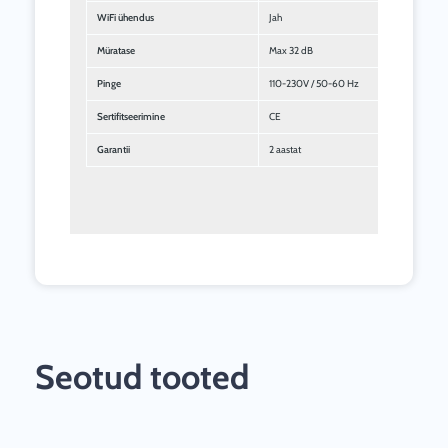
WiFi ühendus
Jah
Müratase
Max 32 dB
Pinge
110-230V / 50-60 Hz
Sertifitseerimine
CE
Garantii
2 aastat
Seotud tooted