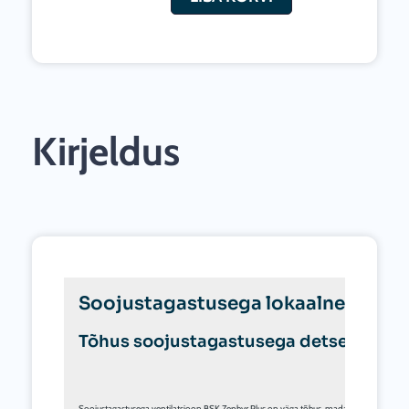
/
100m³/h
kogus
Kirjeldus
Soojustagastusega lokaalne venti
Tõhus soojustagastusega detsentralis
Soojustagastusega ventilatsioon BSK Zephyr Plus on väga tõhus, madala müratasemega v