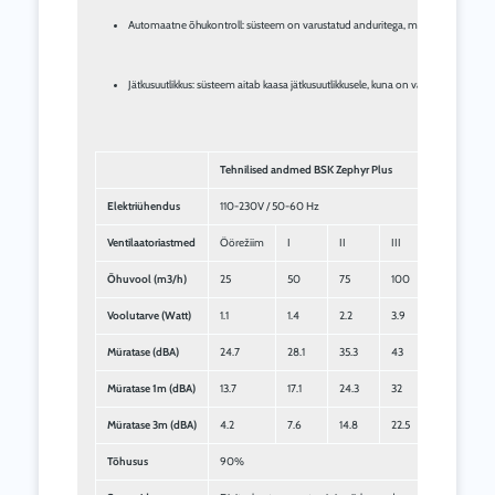
Automaatne õhukontroll: süsteem on varustatud anduritega, mis mõõdavad automa
Jätkusuutlikkus: süsteem aitab kaasa jätkusuutlikkusele, kuna on vaja vähem küte
Tehnilised andmed BSK Zephyr Plus
Elektriühendus
110-230V / 50-60 Hz
Ventilaatoriastmed
Öörežiim
I
II
III
Õhuvool (m3/h)
25
50
75
100
Voolutarve (Watt)
1.1
1.4
2.2
3.9
Müratase (dBA)
24.7
28.1
35.3
43
Müratase 1m (dBA)
13.7
17.1
24.3
32
Müratase 3m (dBA)
4.2
7.6
14.8
22.5
Tõhusus
90%