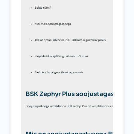
Sobib 60m²
Kuni 90% soojustagastusega
Teleskooptoru läbi seina 250-500mm reguleeritav pikkus
Paigalduseks vajalik augu läbimõõt 210mm
Saab kasutada igas välisseinaga ruumis
BSK Zephyr Plus soojustagastusega
Soojustagastusega ventilatsioon BSK Zephyr Plus on ventilatsiooni süsteem, mis tagab tervi