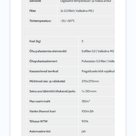
Sensorid
Digitaalne temperatuuri- ja niiskus andur
Filter
2x G3 filtrit ( Valikuline M5 )
o
Töötemperatuur
-25 / +50
C
Kaal (kg)
5
Õhu puhastamise elemendid
Eelfilter G3 ( Valikuline M5 )
Õhupuhastuselement
Puhastatav G3 filter ( Valikuline M5 )
Kaasasolevad tarvikud
Paigalduseks kõik vajalikud asjad komplekti
Mõõtmed sise- ja väliskattel
270x270mm
Seina ava läbimõõt õhukanali jaoks
1 x 210+mm
Max ruumi maht
150m³
Värske õhuvool kuni
100m3/h
Tõhusus WTW
90%
Automaatne töö
Jah