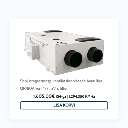
Soojustagastusega ventilatsiooniseade Aerauliqa
QR180A kuni 177 m³/h, filter
1,605.00
€
KM-ga |
1,294.35
€
KM-ta
LISA KORVI