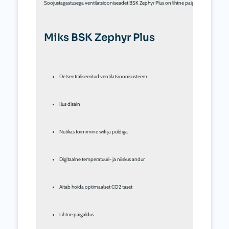
Soojustagastusega ventilatsiooniseadet BSK Zephyr Plus on lihtne paigaldada. Vajalik o
Miks BSK Zephyr Plus
Detsentraliseeritud ventilatsioonisüsteem
Ilus disain
Nutikas toimimine wifi ja puldiga
Digitaalne temperatuuri- ja niiskus andur
Aitab hoida optimaalset CO2 taset
Lihtne paigaldus