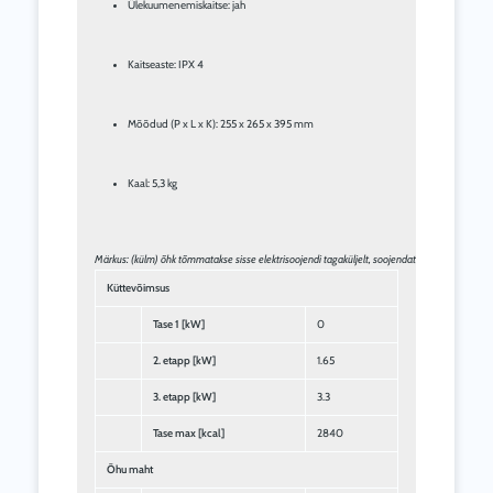
Ülekuumenemiskaitse: jah
Kaitseaste: IPX 4
Mõõdud (P x L x K): 255 x 265 x 395 mm
Kaal: 5,3 kg
Märkus: (külm) õhk tõmmatakse sisse elektrisoojendi tagaküljelt, soojendatakse ja puhutakse 
Küttevõimsus
Tase 1 [kW]
0
2. etapp [kW]
1.65
3. etapp [kW]
3.3
Tase max [kcal]
2840
Õhu maht