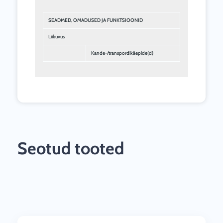
SEADMED, OMADUSED JA FUNKTSIOONID
Liikuvus
Kande-/transpordikäepide(d)
Seotud tooted