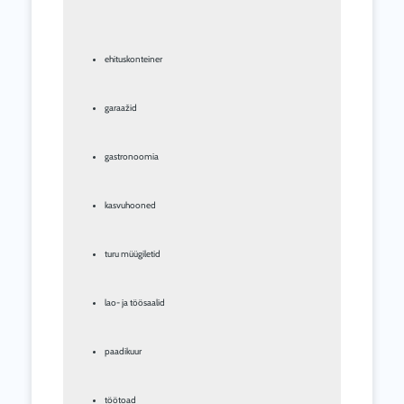
ehituskonteiner
garaažid
gastronoomia
kasvuhooned
turu müügiletid
lao- ja töösaalid
paadikuur
töötoad