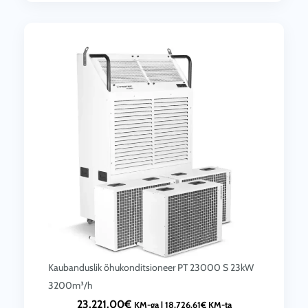
Kaubanduslik õhukonditsioneer PT 23000 S 23kW
3200m³/h
23,221.00
€
KM-ga |
18,726.61
€
KM-ta