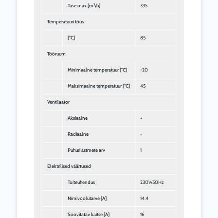
Tase max [m³/h]
335
Temperatuuri tõus
[°C]
85
Tööruum
Minimaalne temperatuur [°C]
-20
Maksimaalne temperatuur [°C]
45
Ventilaator
Aksiaalne
+
Radiaalne
-
Puhuri astmete arv
1
Elektrilised väärtused
Toiteühendus
230V/50Hz
Nimivoolutarve [A]
14.4
Soovitatav kaitse [A]
16