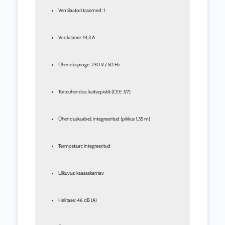
Ventilaatori tasemed: 1
Voolutarve: 14,3 A
Ühenduspinge: 230 V / 50 Hz
Toiteühendus: kaitsepistik (CEE 7/7)
Ühenduskaabel: integreeritud (pikkus 1,35 m)
Termostaat: integreeritud
Liikuvus: kaasaskantav
Helitase: 46 dB (A)