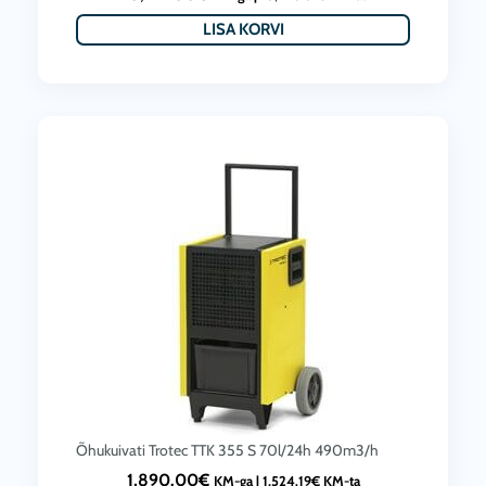
LISA KORVI
Õhukuivati Trotec TTK 355 S 70l/24h 490m3/h
1,890.00
€
KM-ga |
1,524.19
€
KM-ta