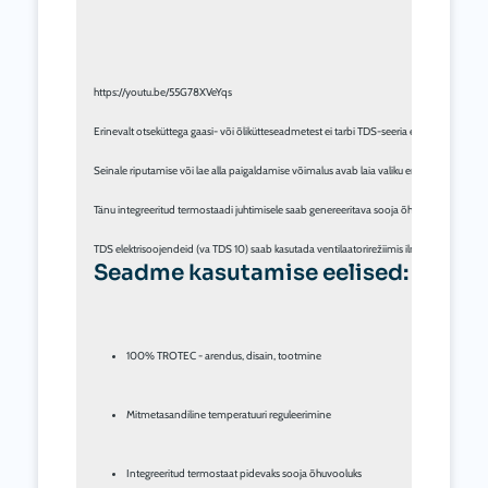
https://youtu.be/55G78XVeYqs

Erinevalt otseküttega gaasi- või õlikütteseadmetest ei tarbi TDS-seeria elektrilised vent
Seinale riputamise või lae alla paigaldamise võimalus avab laia valiku erinevaid kasutus
Tänu integreeritud termostaadi juhtimisele saab genereeritava sooja õhu voolu kõikidel T
Seadme kasutamise eelised:
100% TROTEC - arendus, disain, tootmine
Mitmetasandiline temperatuuri reguleerimine
Integreeritud termostaat pidevaks sooja õhuvooluks