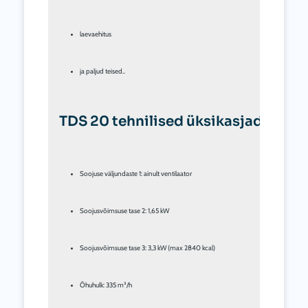
laevaehitus
ja paljud teised..
TDS 20 tehnilised üksikasjad lühida
Soojuse väljundaste 1: ainult ventilaator
Soojusvõimsuse tase 2: 1,65 kW
Soojusvõimsuse tase 3: 3,3 kW (max 2840 kcal)
Õhuhulk: 335 m³/h