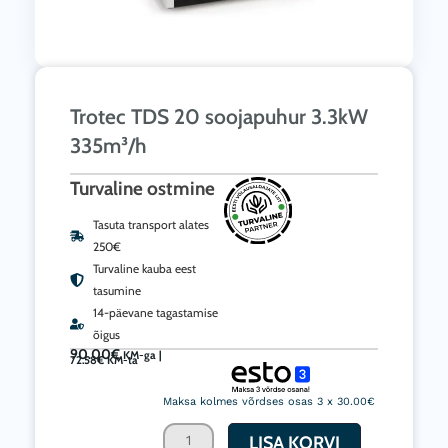
Trotec TDS 20 soojapuhur 3.3kW
335m³/h
Turvaline ostmine
Tasuta transport alates
250€
Turvaline kauba eest
tasumine
14-päevane tagastamise
õigus
90.00
€
KM-ga |
72.58
€
KM-ta
Trotec
TDS
Maksa kolmes võrdses osas 3 x 30.00€
20
LISA KORVI
soojapuhur