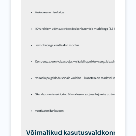
ülekuumenemise kaitse
10% rohkem võimsust võrreldes konkurentide mudelitega (3,3 kW)
Termokaitsega ventilaatori mootor
Kondensatsioonivaba soojus – ei tarbi hapnikku – seega ideaalne salongi kütmis
Võimalik paigaldada seinale või lakke – kronstein on saadaval lisavarustusena
Standardne sisseehitatud õhuvahesein soojuse hajumise optimeerimiseks (garan
ventilaatori funktsioon
Võimalikud kasutusvaldkonnad: