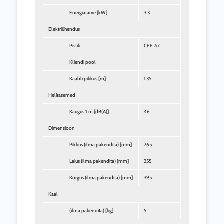
Energiatarve [kW]
3.3
Elektriühendus
Pistik
CEE 7/7
Kliendi pool
Kaabli pikkus [m]
1.35
Helitasemed
Kaugus 1 m [dB(A)]
46
Dimensioon
Pikkus (ilma pakendita) [mm]
265
Laius (ilma pakendita) [mm]
255
Kõrgus (ilma pakendita) [mm]
395
Kaal
(ilma pakendita) [kg]
5