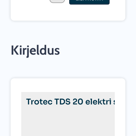
3.3kW
335m³/h
kogus
Kirjeldus
Trotec TDS 20 elektri sooj