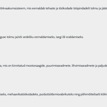
luua võrkvaakumsüsteem, mis eemaldab tehaste ja töökodade tööpindadelt tolmu ja jä
suguse tolmu ja/või vedeliku eemaldamiseks, isegi õli eraldamiseks.
ega, mis on kinnitatud mootorsaagide, puurimisseadmete, lihvimisseadmete ja palju
iseks, mehaanikatöökodadeks, puidutöötlemisvabrikuteks ning põhimõtteliselt kõiki