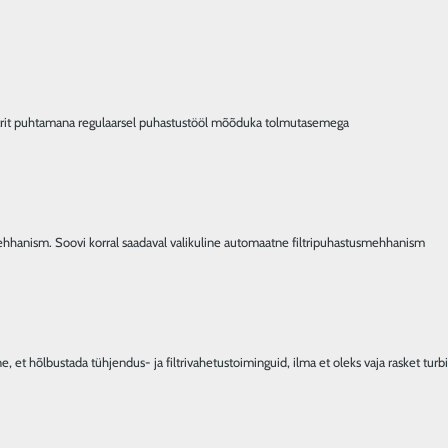
filtrit puhtamana regulaarsel puhastustööl mõõduka tolmutasemega
ehhanism. Soovi korral saadaval valikuline automaatne filtripuhastusmehhanism
et hõlbustada tühjendus- ja filtrivahetustoiminguid, ilma et oleks vaja rasket turbi