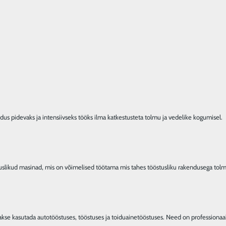
eva konstruktsiooniga tööstuslikud tolmuimejad Biemmedue TT & TTV - TTX & TTXV suur
ga koos filtrihoidikurõngaga, TTX ja TTXV mudelid aga suure filtreerimispinnaga tähtfi