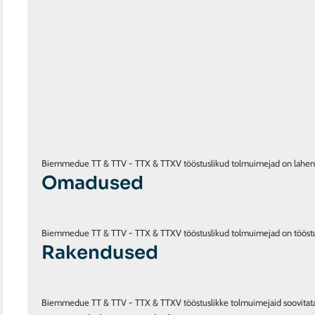
Omadused
Rakendused
Tehnilised kirjeldused
Tänu kuni 100-liitrisele paagi mahule olenevalt versioonist sobivad tug
Biemmedue TT ja TTV tööstuslikud tolmuimejad on varustatud polüesterfiltri