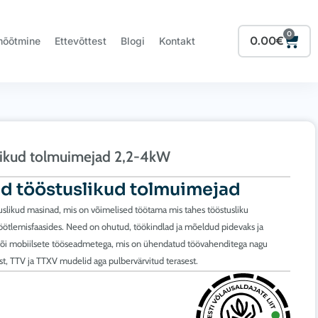
0
Cart
0.00
€
mõõtmine
Ettevõttest
Blogi
Kontakt
slikud tolmuimejad 2,2-4kW
sad tööstuslikud tolmuimejad
likud masinad, mis on võimelised töötama mis tahes tööstusliku
öötlemisfaasides. Need on ohutud, töökindlad ja mõeldud pidevaks ja
te või mobiilsete tööseadmetega, mis on ühendatud töövahenditega nagu
sest, TTV ja TTXV mudelid aga pulbervärvitud terasest.