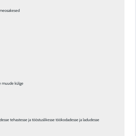
ätmeosakesed
de muude külge
desse tehastesse ja tööstuslikesse töökodadesse ja ladudesse