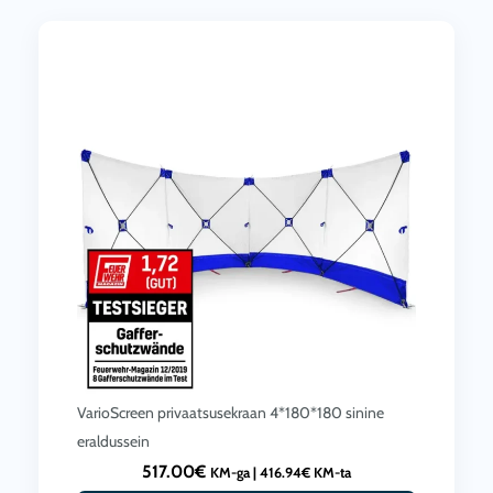
VarioScreen privaatsusekraan 4*180*180 sinine
eraldussein
517.00
€
KM-ga |
416.94
€
KM-ta