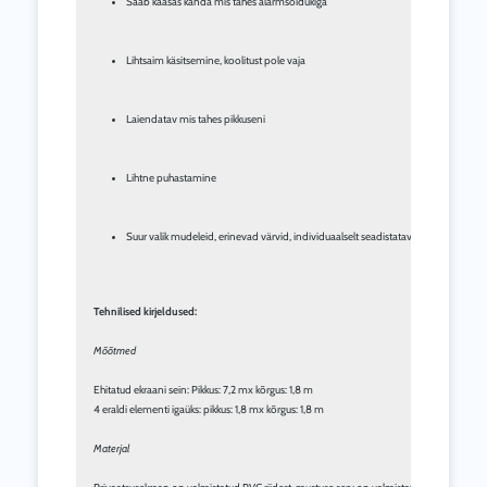
Saab kaasas kanda mis tahes alarmsõidukiga
Lihtsaim käsitsemine, koolitust pole vaja
Laiendatav mis tahes pikkuseni
Lihtne puhastamine
Suur valik mudeleid, erinevad värvid, individuaalselt seadistatavad
Tehnilised kirjeldused:
Mõõtmed
Ehitatud ekraani sein: Pikkus: 7,2 mx kõrgus: 1,8 m

4 eraldi elementi igaüks: pikkus: 1,8 mx kõrgus: 1,8 m

Materjal