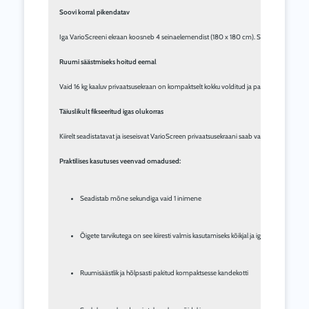
Soovi korral pikendatav
Iga VarioScreeni ekraan koosneb 4 seinaelemendist (180 x 180 cm). Seina algusesse ja lõ
Ruumi säästmiseks hoitud eemal
Vaid 16 kg kaaluv privaatsusekraan on kompaktselt kokku volditud ja paigutatud tugevass
Täiuslikult fikseeritud igas olukorras
Kiirelt seadistatavat ja iseseisvat VarioScreen privaatsusekraani saab vajadusel ka lisata
Praktilises kasutuses veenvad omadused:
Seadistab mõne sekundiga vaid 1 inimene
Õigete tarvikutega on see kiiresti valmis kasutamiseks kõikjal ja iga ilmaga
Ruumisäästlik ja hõlpsasti pakitud kompaktsesse kandekotti