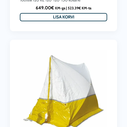
Töötelk 120 KE 120*120*150 kollane
649.00
€
KM-ga |
523.39
€
KM-ta
LISA KORVI