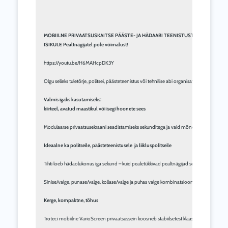
MOBIILNE PRIVAATSUSKAITSE PÄÄSTE- JA HÄDAABI TEENISTUSTE
ISIKULE Pealtnägijatel pole võimalust!
https://youtu.be/H6MAHcpDK3Y

Olgu selleks tuletõrje, politsei, päästeteenistus või tehnilise abi organisatsioon – oper
Valmis igaks kasutamiseks:

kiirteel, avatud maastikul või isegi hoonete sees
Modulaarse privaatsusekraani seadistamiseks sekunditega ja vaid mõne liigutusega piisab 
Ideaalne ka politseile, päästeteenistusele  ja liikluspolitseile
Tihti loeb hädaolukorras iga sekund – kuid pealetükkivad pealtnägijad segavad tänapäev
Sinise/valge, punase/valge, kollase/valge ja puhas valge kombinatsioonidega on sobivad v
Kerge, kompaktne, tõhus
Troteci mobiilne VarioScreen privaatsussein koosneb stabiilsetest klaaskiudvarrastest, m