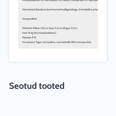
Privaatsusekraan on valmistatud PVC riidest, mustuse serv on valmistatud PVC-st. Materja
Valmistatud klaaskiust alumiiniumist kuulliigenditega. Eriti stabiilne ja kerge.

Transpordikott
Mõõdud: Pikkus: 1,35 mx laius: 0,3 mx kõrgus: 0,3 m

Kaal: 16 kg (sh privaatsusekraan)

Materjal: PVC

Omadused: Tugev, kompaktne, ruumisäästlik, lihtne transportida
Seotud tooted