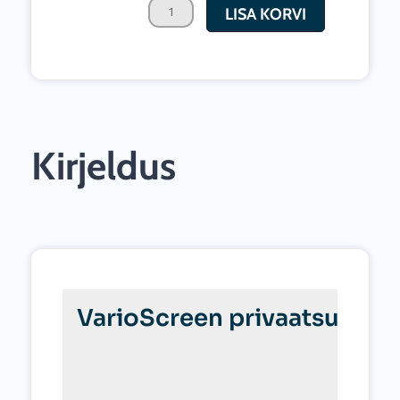
LISA KORVI
eraldussein
kogus
Kirjeldus
VarioScreen privaatsusekr