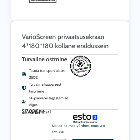
VarioScreen privaatsusekraan
4*180*180 kollane eraldussein
Turvaline ostmine
Tasuta transport alates
250€
Turvaline kauba eest
tasumine
14-päevane tagastamise
õigus
517.00
€
KM-ga |
416.94
€
KM-ta
VarioScreen
privaatsusekraan
Maksa kolmes võrdses osas 3 x
4*180*180
172.33€
kollane