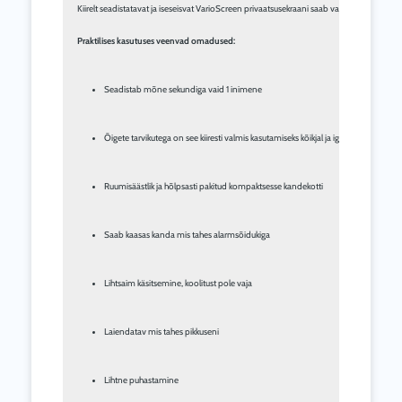
Kiirelt seadistatavat ja iseseisvat VarioScreen privaatsusekraani saab vajadusel ka lisata
Praktilises kasutuses veenvad omadused:
Seadistab mõne sekundiga vaid 1 inimene
Õigete tarvikutega on see kiiresti valmis kasutamiseks kõikjal ja iga ilmaga
Ruumisäästlik ja hõlpsasti pakitud kompaktsesse kandekotti
Saab kaasas kanda mis tahes alarmsõidukiga
Lihtsaim käsitsemine, koolitust pole vaja
Laiendatav mis tahes pikkuseni
Lihtne puhastamine