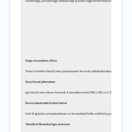
Sinise/valge, punase/valge, kollase/valge ja puhas valge kombinatsioonidega on sobivad v
Kerge, kompaktne, tõhus
Troteci mobiilne VarioScreen privaatsussein koosneb stabiilsetest klaaskiudvarrastest, m
Soovi korral pikendatav
Iga VarioScreeni ekraan koosneb 4 seinaelemendist (180 x 180 cm). Seina algusesse ja lõ
Ruumi säästmiseks hoitud eemal
Vaid 16 kg kaaluv privaatsusekraan on kompaktselt kokku volditud ja paigutatud tugevass
Täiuslikult fikseeritud igas olukorras