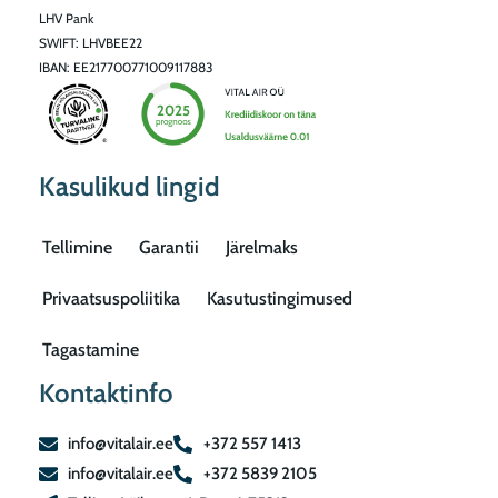
LHV Pank
SWIFT: LHVBEE22
IBAN: EE217700771009117883
Kasulikud lingid
Tellimine
Garantii
Järelmaks
Privaatsuspoliitika
Kasutustingimused
Tagastamine
Kontaktinfo
info@vitalair.ee
+372 557 1413
info@vitalair.ee
+372 5839 2105