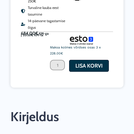
250€
Turvaline kauba eest
tasumine
14-päevane tagastamise
õigus
684.00
€
KM-ga
|
551.61
€
KM-ta
VarioScreen
privaatsusekraan
Maksa kolmes võrdses osas 3 x
4*180*180,
228.00€
keskelt
LISA KORVI
jagatav,
sinine
kogus
Kirjeldus