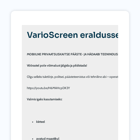
VarioScreen eraldussein 4*
MOBIILNE PRIVAATSUSKAITSE PÄÄSTE- JA HÄDAABI TEENINDUSISIKUTELE
Võõrastel pole võimalust jälgida ja pildistada!
Olgu selleks tuletõrje, politsei, päästeteenistus või tehniline abi – operatsioonis loeb 
https://youtu.be/H6MAHcpDK3Y

kiirteel
avatud maastikul 