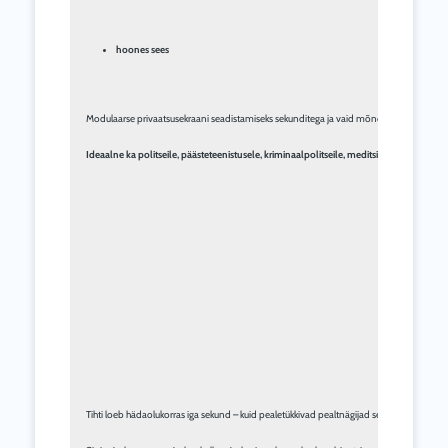
hoones sees
Modulaarse privaatsusekraani seadistamiseks sekunditega ja vaid mõne liigutusega piisab 
Ideaalne ka politseile, päästeteenistusele, kriminaalpolitseile, meditsiinile ja liikluspoli
Tihti loeb hädaolukorras iga sekund – kuid pealetükkivad pealtnägijad segavad tänapäev