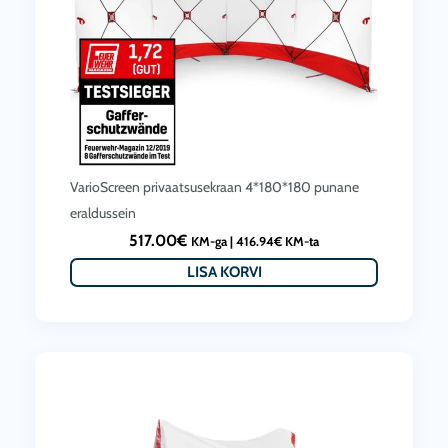
VarioScreen privaatsusekraan 4*180*180 punane
eraldussein
517.00
€
KM-ga |
416.94
€
KM-ta
LISA KORVI