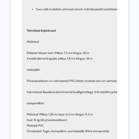
Suur valik mudeleid, erinevad värvid, individuaalselt seadistatavad
Tehnilised kirjeldused:
Mõõtmed
Ehitatud ekraani sein: Pikkus: 7,2 mx kõrgus: 1,8 m

4 eraldi elementi igaüks: pikkus: 1,8 mx kõrgus: 1,8 m

materjalist
Privaatsusekraan on valmistatud PVC riidest, mustuse serv on valmistatud PVC-st. Materja
Valmistatud klaaskiust alumiiniumist kuulliigenditega. Eriti stabiilne ja kerge.

transpordikott
Mõõdud: Pikkus: 1,35 mx laius: 0,3 mx kõrgus: 0,3 m

Kaal: 16 kg (sh privaatsusekraan)

Materjal: PVC

Omadused: Tugev, kompaktne, ruumisäästlik, lihtne transportida