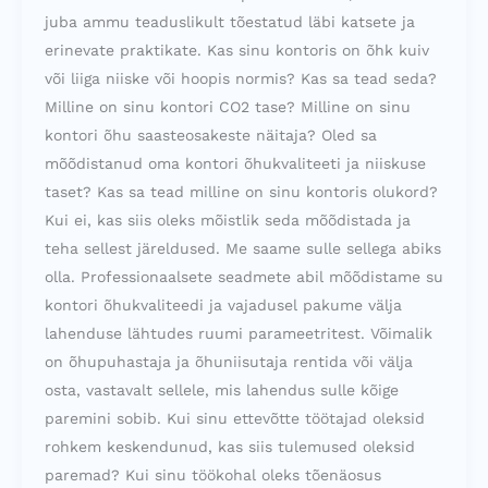
juba ammu teaduslikult tõestatud läbi katsete ja
erinevate praktikate. Kas sinu kontoris on õhk kuiv
või liiga niiske või hoopis normis? Kas sa tead seda?
Milline on sinu kontori CO2 tase? Milline on sinu
kontori õhu saasteosakeste näitaja? Oled sa
mõõdistanud oma kontori õhukvaliteeti ja niiskuse
taset? Kas sa tead milline on sinu kontoris olukord?
Kui ei, kas siis oleks mõistlik seda mõõdistada ja
teha sellest järeldused. Me saame sulle sellega abiks
olla. Professionaalsete seadmete abil mõõdistame su
kontori õhukvaliteedi ja vajadusel pakume välja
lahenduse lähtudes ruumi parameetritest. Võimalik
on õhupuhastaja ja õhuniisutaja rentida või välja
osta, vastavalt sellele, mis lahendus sulle kõige
paremini sobib. Kui sinu ettevõtte töötajad oleksid
rohkem keskendunud, kas siis tulemused oleksid
paremad? Kui sinu töökohal oleks tõenäosus