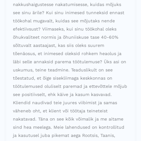
nakkushaigustesse nakatumisesse, kuidas mõjuks
see sinu ärile? Kui sinu inimesed tunneksid ennast
töökohal mugavalt, kuidas see mõjutaks nende
efektiivsust? Viimaseks, kui sinu töökohal oleks
õhukvaliteet normis ja õhuniiskuse tase 40-60%
sõltuvalt aastaajast, kas siis oleks suurem
tõenäosus, et inimesed oleksid rohkem heaolus ja
läbi selle annaksid parema töötulemuse? Üks asi on
uskumus, teine teadmine. Teaduslikult on see
tõestatud, et õige sisekliimaga keskkonnas on
töötulemused oluliselt paremad ja ettevõttele mõjub
see positiivselt, ehk käive ja kasum kasvavad.
Kliendid naudivad teie juures viibimist ja samas
väheneb oht, et klient või töötaja teineteist
nakatavad. Täna on see kõik võimalik ja me aitame
sind hea meelega. Meie lahendused on kontrollitud
ja kasutusel juba pikemat aega Rootsis, Taanis,