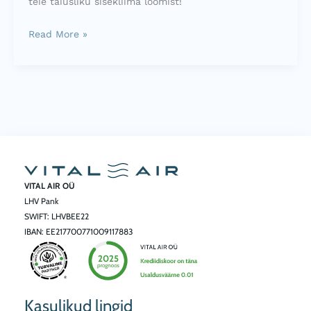
teie täiusliku sisekliima loomist!
Read More »
VITAL AIR OÜ
LHV Pank
SWIFT: LHVBEE22
IBAN: EE217700771009117883
Kasulikud lingid