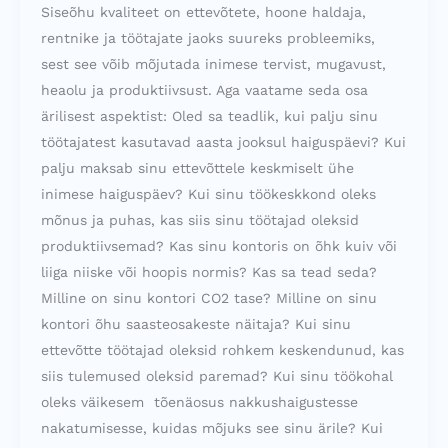
Siseõhu kvaliteet on ettevõtete, hoone haldaja,
rentnike ja töötajate jaoks suureks probleemiks,
sest see võib mõjutada inimese tervist, mugavust,
heaolu ja produktiivsust. Aga vaatame seda osa
ärilisest aspektist: Oled sa teadlik, kui palju sinu
töötajatest kasutavad aasta jooksul haiguspäevi? Kui
palju maksab sinu ettevõttele keskmiselt ühe
inimese haiguspäev? Kui sinu töökeskkond oleks
mõnus ja puhas, kas siis sinu töötajad oleksid
produktiivsemad? Kas sinu kontoris on õhk kuiv või
liiga niiske või hoopis normis? Kas sa tead seda?
Milline on sinu kontori CO2 tase? Milline on sinu
kontori õhu saasteosakeste näitaja? Kui sinu
ettevõtte töötajad oleksid rohkem keskendunud, kas
siis tulemused oleksid paremad? Kui sinu töökohal
oleks väikesem tõenäosus nakkushaigustesse
nakatumisesse, kuidas mõjuks see sinu ärile? Kui