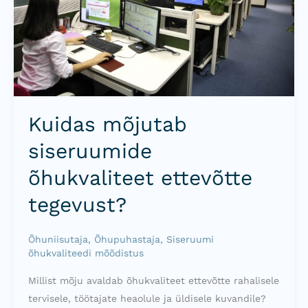
tegevust?
Kuidas mõjutab
siseruumide
õhukvaliteet ettevõtte
tegevust?
Õhuniisutaja
,
Õhupuhastaja
,
Siseruumi
õhukvaliteedi mõõdistus
Millist mõju avaldab õhukvaliteet ettevõtte rahalisele
tervisele, töötajate heaolule ja üldisele kuvandile?