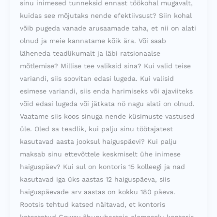
sinu inimesed tunneksid ennast töökohal mugavalt,
kuidas see mõjutaks nende efektiivsust? Siin kohal
võib pugeda vanade arusaamade taha, et nii on alati
olnud ja meie kannatame kõik ära. Või saab
läheneda teadlikumalt ja läbi ratsionaalse
mõtlemise? Millise tee valiksid sina? Kui valid teise
variandi, siis soovitan edasi lugeda. Kui valisid
esimese variandi, siis enda harimiseks või ajaviiteks
võid edasi lugeda või jätkata nö nagu alati on olnud.
Vaatame siis koos sinuga nende küsimuste vastused
üle. Oled sa teadlik, kui palju sinu töötajatest
kasutavad aasta jooksul haiguspäevi? Kui palju
maksab sinu ettevõttele keskmiselt ühe inimese
haiguspäev? Kui sul on kontoris 15 kolleegi ja nad
kasutavad iga üks aastas 12 haiguspäeva, siis
haiguspäevade arv aastas on kokku 180 päeva.
Rootsis tehtud katsed näitavad, et kontoris
katsetatud Coway õhupuhastaja olemasolu kontoris