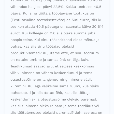
vähendas haiguse päevi 22,5%. Kokku teeb see 40,5
päeva. Kui sinu töötaja tööpäevane tootlikus on
(Eesti tavaline tootmisettevõte) ca 509 eurot, siis kui
see korrutada 40,5 päevaga on saamata käive 20 614
eurot. Kui kolleege on 150 siis oleks summa juba
hoopis teine. Kui sinu töökeskkond oleks mõnus ja
puhas, kas siis sinu töötajad oleksid
produktiivsemad? Kujutame ette, et sinu tööruum
on natuke umbne ja samas õhk on liiga kuiv.
Teadlikumad saavad aru, et sellises keskkonnas
viibiv inimene on vähem keskendunud ja tema
otsustusvõime on langenud ning inimene väsib
kiiremini. Kui aga valiksime sama ruumi, kus oleks
puhastatud ja niisutatud õhk, kas siis töötaja
keskendumis- ja otsustusvõime oleksid paremad,
kas siis inimene oleks reipam ja tema tootlikus või
siis töötulemused oleksid paremad? Jah, see osa on