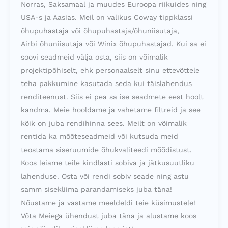
Norras, Saksamaal ja muudes Euroopa riikuides ning
USA-s ja Aasias. Meil on valikus Coway tippklassi
õhupuhastaja või õhupuhastaja/õhuniisutaja,
Airbi õhuniisutaja või Winix õhupuhastajad. Kui sa ei
soovi seadmeid välja osta, siis on võimalik
projektipõhiselt, ehk personaalselt sinu ettevõttele
teha pakkumine kasutada seda kui täislahendus
renditeenust. Siis ei pea sa ise seadmete eest hoolt
kandma. Meie hooldame ja vahetame filtreid ja see
kõik on juba rendihinna sees. Meilt on võimalik
rentida ka mõõteseadmeid või kutsuda meid
teostama siseruumide õhukvaliteedi mõõdistust.
Koos leiame teile kindlasti sobiva ja jätkusuutliku
lahenduse. Osta või rendi sobiv seade ning astu
samm sisekliima parandamiseks juba täna!
Nõustame ja vastame meeldeldi teie küsimustele!
Võta Meiega ühendust juba täna ja alustame koos