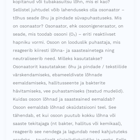
kopitanud või tubakasuitsu lõhn, mis ei kao?
Sellistel juhtudel võib lahenduseks olla osonaator –
tõhus seade õhu ja pindade süvapuhastuseks. Mis
on osonaator? Osonaator, ehk osoonigeneraator, on
seade, mis toodab osooni (O₃) – eriti reaktiivset
hapniku vormi. Osoon on looduslik puhastaja, mis
reageerib kiiresti lõhna- ja saasteainetega ning
neutraliseerib need. Milleks kasutatakse?
Osonaatorit kasutatakse: õhu ja pindade / tekstiilide
värskendamiseks, ebameeldivate lõhnade
eemaldamiseks, hallitusseente ja bakterite
hävitamiseks, vee puhastamiseks (teatud mudelid).
Kuidas osoon lõhnad ja saasteained eemaldab?
Osoon eemaldab lõhnad oksüdatsiooni teel. See
tähendab, et kui osoon puutub kokku lõhna või
saaste tekitajaga (nt bakter, hallitus või kemikaal),
reageerib see nendega ja lagundab need kahjututeks
osadeks – tavaliselt süsinikdioksiidiks ja veeks. Selle