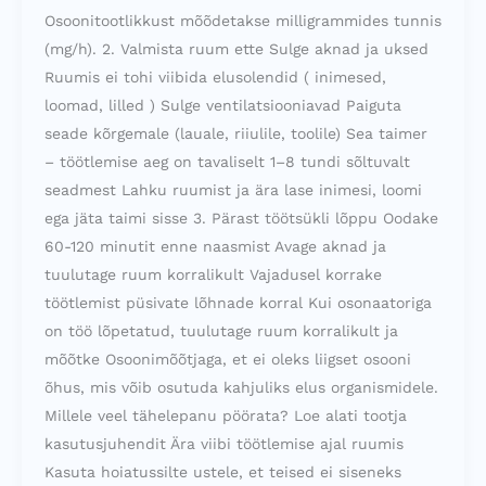
Osoonitootlikkust mõõdetakse milligrammides tunnis
(mg/h). 2. Valmista ruum ette Sulge aknad ja uksed
Ruumis ei tohi viibida elusolendid ( inimesed,
loomad, lilled ) Sulge ventilatsiooniavad Paiguta
seade kõrgemale (lauale, riiulile, toolile) Sea taimer
– töötlemise aeg on tavaliselt 1–8 tundi sõltuvalt
seadmest Lahku ruumist ja ära lase inimesi, loomi
ega jäta taimi sisse 3. Pärast töötsükli lõppu Oodake
60-120 minutit enne naasmist Avage aknad ja
tuulutage ruum korralikult Vajadusel korrake
töötlemist püsivate lõhnade korral Kui osonaatoriga
on töö lõpetatud, tuulutage ruum korralikult ja
mõõtke Osoonimõõtjaga, et ei oleks liigset osooni
õhus, mis võib osutuda kahjuliks elus organismidele.
Millele veel tähelepanu pöörata? Loe alati tootja
kasutusjuhendit Ära viibi töötlemise ajal ruumis
Kasuta hoiatussilte ustele, et teised ei siseneks