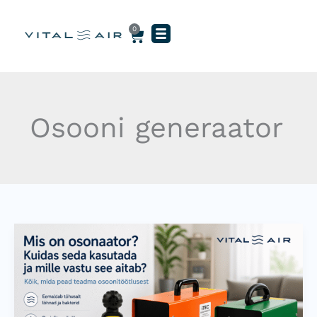
Skip
to
0
Cart
content
Osooni generaator
Mis
on
osonaator,
kuidas
seda