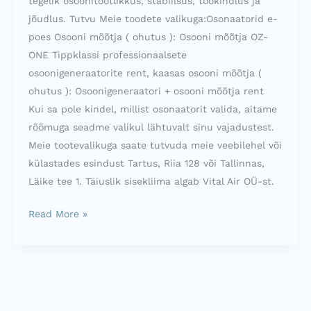
tegelik osoonitootlikkus, stabiilsus, töökindlus ja
jõudlus. Tutvu Meie toodete valikuga:Osonaatorid e-
poes Osooni mõõtja ( ohutus ): Osooni mõõtja OZ-
ONE Tippklassi professionaalsete
osoonigeneraatorite rent, kaasas osooni mõõtja (
ohutus ): Osoonigeneraatori + osooni mõõtja rent
Kui sa pole kindel, millist osonaatorit valida, aitame
rõõmuga seadme valikul lähtuvalt sinu vajadustest.
Meie tootevalikuga saate tutvuda meie veebilehel või
külastades esindust Tartus, Riia 128 või Tallinnas,
Läike tee 1. Täiuslik sisekliima algab Vital Air OÜ-st.
Read More »