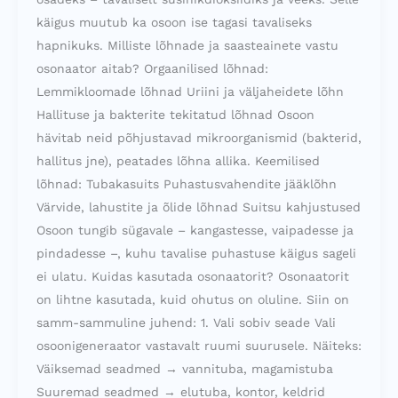
käigus muutub ka osoon ise tagasi tavaliseks
hapnikuks. Milliste lõhnade ja saasteainete vastu
osonaator aitab? Orgaanilised lõhnad:
Lemmikloomade lõhnad Uriini ja väljaheidete lõhn
Hallituse ja bakterite tekitatud lõhnad Osoon
hävitab neid põhjustavad mikroorganismid (bakterid,
hallitus jne), peatades lõhna allika. Keemilised
lõhnad: Tubakasuits Puhastusvahendite jääklõhn
Värvide, lahustite ja õlide lõhnad Suitsu kahjustused
Osoon tungib sügavale – kangastesse, vaipadesse ja
pindadesse –, kuhu tavalise puhastuse käigus sageli
ei ulatu. Kuidas kasutada osonaatorit? Osonaatorit
on lihtne kasutada, kuid ohutus on oluline. Siin on
samm-sammuline juhend: 1. Vali sobiv seade Vali
osoonigeneraator vastavalt ruumi suurusele. Näiteks:
Väiksemad seadmed → vannituba, magamistuba
Suuremad seadmed → elutuba, kontor, keldrid