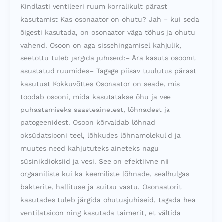
Kindlasti ventileeri ruum korralikult pärast
kasutamist Kas osonaator on ohutu? Jah – kui seda
õigesti kasutada, on osonaator väga tõhus ja ohutu
vahend. Osoon on aga sissehingamisel kahjulik,
seetõttu tuleb järgida juhiseid:– Ära kasuta osoonit
asustatud ruumides– Tagage piisav tuulutus pärast
kasutust Kokkuvõttes Osonaator on seade, mis
toodab osooni, mida kasutatakse õhu ja vee
puhastamiseks saasteainetest, lõhnadest ja
patogeenidest. Osoon kõrvaldab lõhnad
oksüdatsiooni teel, lõhkudes lõhnamolekulid ja
muutes need kahjututeks aineteks nagu
süsinikdioksiid ja vesi. See on efektiivne nii
orgaaniliste kui ka keemiliste lõhnade, sealhulgas
bakterite, hallituse ja suitsu vastu. Osonaatorit
kasutades tuleb järgida ohutusjuhiseid, tagada hea
ventilatsioon ning kasutada taimerit, et vältida