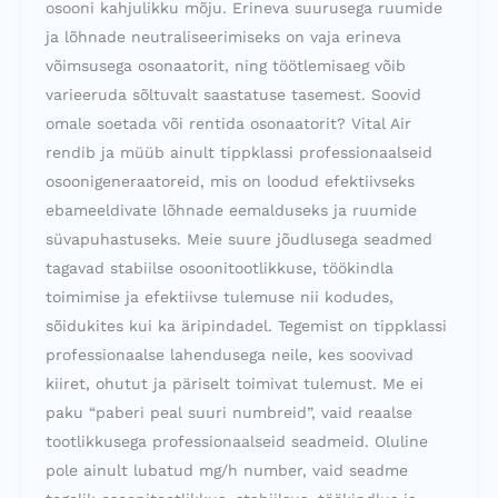
osooni kahjulikku mõju. Erineva suurusega ruumide
ja lõhnade neutraliseerimiseks on vaja erineva
võimsusega osonaatorit, ning töötlemisaeg võib
varieeruda sõltuvalt saastatuse tasemest. Soovid
omale soetada või rentida osonaatorit? Vital Air
rendib ja müüb ainult tippklassi professionaalseid
osoonigeneraatoreid, mis on loodud efektiivseks
ebameeldivate lõhnade eemalduseks ja ruumide
süvapuhastuseks. Meie suure jõudlusega seadmed
tagavad stabiilse osoonitootlikkuse, töökindla
toimimise ja efektiivse tulemuse nii kodudes,
sõidukites kui ka äripindadel. Tegemist on tippklassi
professionaalse lahendusega neile, kes soovivad
kiiret, ohutut ja päriselt toimivat tulemust. Me ei
paku “paberi peal suuri numbreid”, vaid reaalse
tootlikkusega professionaalseid seadmeid. Oluline
pole ainult lubatud mg/h number, vaid seadme