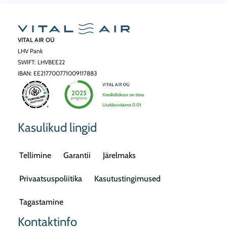
VITAL AIR OÜ
LHV Pank
SWIFT: LHVBEE22
IBAN: EE217700771009117883
Kasulikud lingid
Tellimine
Garantii
Järelmaks
Privaatsuspoliitika
Kasutustingimused
Tagastamine
Kontaktinfo