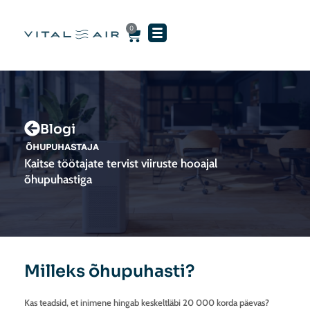
Skip
to
0
Cart
content
Blogi
ÕHUPUHASTAJA
Kaitse töötajate tervist viiruste hooajal
õhupuhastiga
Milleks õhupuhasti?
Kas teadsid, et inimene hingab keskeltläbi 20 000 korda päevas?