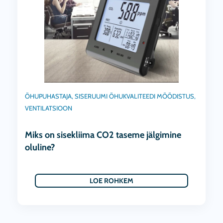
ÕHUPUHASTAJA
,
SISERUUMI ÕHUKVALITEEDI MÕÕDISTUS
,
VENTILATSIOON
Miks on sisekliima CO2 taseme jälgimine
oluline?
LOE ROHKEM