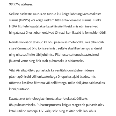
99,97% ulatuses.
Selline osakeste suurus on tuntud kui kõige läbitungivam osakeste
suurus (MPPS) või kõige raskem filtreeritav osakese suurus. Lisaks
HEPA filtritele kasutatakse ka
aktiivsöefiltreid
, mis elimineerivad
hingatavast õhust ebameeldivad lõhnad, kemikaalid ja formaldehüüdi.
Nende kõrval on levinud ka õhu pesemise metoodika, mis tähendab
sissetõmmatud õhu ioniseerimist
, sellele staatilise laengu andmist
ning niisutusfiltrite läbi juhtimist. Filtritesse sattunud saasteained
jõuavad vette ning õhk saab puhtamaks ja niiskemaks.
Vital Air aitab õhku puhastada ka ventilatsioonisüsteemidesse
plasmapõhiseid või ionisaatoritega õhupuhastajaid lisades, mis
töötavad kas ilma filtriteta või eelfiltritega, mille abil jämedaid osakesi
kinni püütakse.
Kasutatavat tehnoloogiat nimetatakse fotokatalüütiliseks
õhupuhastamiseks. Puhastusprotsessi käigus reageerib puhastis olev
katalüütiline materjal UV-valgusele ning tekitab selle läbi õhus