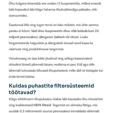
Õhu hulgana teisendub see umbes 12 kuupmeetriks, millest enamik
käib kopsudest läbi kõige halvema õhukvaliteediga paikades, ehk
siseruumides.
Saastunud õhk ning tugev tervis on kaks mõistet, mis ühte sammu
paraku ei kõnni.
Vaid ühes kuupmeetris õhus võib leiduda kuni 20
miljonit peenosakest, allergeeni, bakterit või viirust.
Lisaks
hingamisteede haigustele ja allergiatele toovad need kaasa ka
väsimuse ning produktiivsuse langemise.
Viirushooaeg on taas kätte jõudnud ning sellega kaasnevatest
ohtudest ilmselt pikemalt tänavu vestlema ei pea. Küll aga võib
lähemalt tutvustada tõhusaid õhupuhasteid, mille abil nii töötajate kui
enda tervist kaitsta.
Kuidas puhastite filtersüsteemid
töötavad?
Kõige efektiivsem õhupuhastus viiakse läbi kasutades õhu niisutamist
ning kvaliteetseid
HEPA filtreid
. Tegemist on võimeka filtriga, mis
suudab 0,3 mikromeetri suurusi peenosakesi eemaldada vähemalt