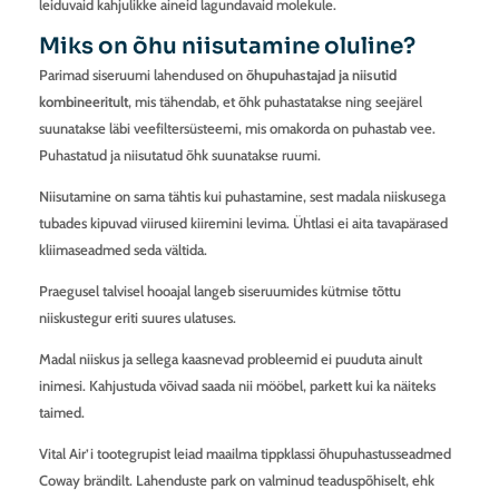
leiduvaid kahjulikke aineid lagundavaid molekule.
Miks on õhu niisutamine oluline?
Parimad siseruumi lahendused on
õhupuhastajad ja niisutid
kombineeritult
, mis tähendab, et õhk puhastatakse ning seejärel
suunatakse läbi veefiltersüsteemi, mis omakorda on puhastab vee.
Puhastatud ja niisutatud õhk suunatakse ruumi.
Niisutamine on sama tähtis kui puhastamine, sest madala niiskusega
tubades kipuvad viirused kiiremini levima. Ühtlasi ei aita tavapärased
kliimaseadmed seda vältida.
Praegusel talvisel hooajal langeb siseruumides kütmise tõttu
niiskustegur eriti suures ulatuses.
Madal niiskus ja sellega kaasnevad probleemid ei puuduta ainult
inimesi. Kahjustuda võivad saada nii mööbel, parkett kui ka näiteks
taimed.
Vital Air’i tootegrupist leiad maailma tippklassi õhupuhastusseadmed
Coway brändilt. Lahenduste park on valminud teaduspõhiselt, ehk