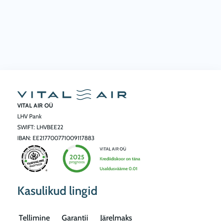
VITAL AIR OÜ
LHV Pank
SWIFT: LHVBEE22
IBAN: EE217700771009117883
Kasulikud lingid
Tellimine
Garantii
Järelmaks