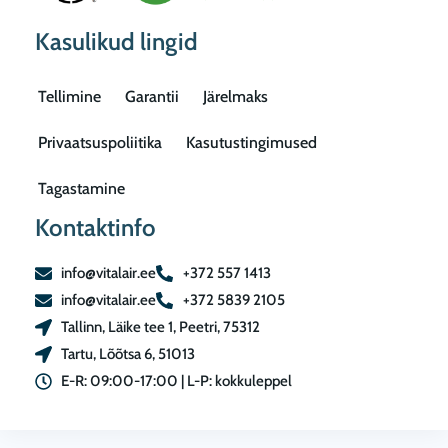
Kasulikud lingid
Tellimine
Garantii
Järelmaks
Privaatsuspoliitika
Kasutustingimused
Tagastamine
Kontaktinfo
info@vitalair.ee
+372 557 1413
info@vitalair.ee
+372 5839 2105
Tallinn, Läike tee 1, Peetri, 75312
Tartu, Lõõtsa 6, 51013
E-R: 09:00-17:00 | L-P: kokkuleppel