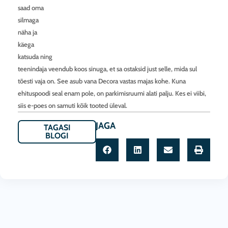
saad oma
silmaga
näha ja
käega
katsuda ning
teenindaja veendub koos sinuga, et sa ostaksid just selle, mida sul
tõesti vaja on. See asub vana Decora vastas majas kohe. Kuna
ehituspoodi seal enam pole, on parkimisruumi alati palju. Kes ei viibi,
siis e-poes on samuti kõik tooted üleval.
JAGA
TAGASI
BLOGI