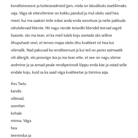
konditsioneere ja kütteseadmeid jpm, mida on täiuslikuks sisekliimaks
vaja. Väga ok ettevõtmine on kokku pandud ja mul oleks vaid hea
meel, kui ma saaksin teile edasi anda enda soovituse ja neile pakkuda
rahulolevaid kliente. Nii nagu nende teisedki kliendid teevad sageli
lisaoste, siis ma tean, et ka meil tuleb koju soetada üks selline
õhupuhasti veel, et terves majas oleks õhu kvaliteet nii hea kui
võimalik. Nad pakuvad ka renditeenust ja kui teil on peres astmaatik
või allergik, siis proovige ära ja ma tean ette, et see on nagu sõrme
andmine ja sa annad peale rendiperioodi lõppu enda käe ja ostad selle
endale koju, kuid sa ka saad väga kvaliteetse ja toimiva asja.
Kes Tartu
kandis
viibivad,
soovitan
kohale
minna. Väga
hea
teenindus ja