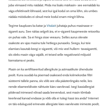
juba viimased mitu nädalat. Mida ma lisaks märkasin- see eemaldab ka
väga efektiivselt lõhnasid, sest kui igal kodul on oma lõhn, siis umbes
nädala möödudes ei olnud meie kodul enam mingit lõhna.
Tegime kaupluses ka katse ja
Vitalair
i juhataja puhus masinasse e-
sigareti auru. See näitas selgelt ära, et e-sigareti kaupmeeste retoorika
on puhas vale. Sa ei hinga sisse veeauru. Selles aurus olevate
osakeste arv ajas masina tule hetkega punaseks. Seega, kui teie
elamises kasutab keegi e-sigaretti, või mis veel hullem- tavasigaretti,
siis oleks masin väga vajalik, et teised selle negatiivseid mõjusid
kannatama ei peaks.
Masin on ka sertifitseeritud allergikute ja astmaatikute ühenduste
poolt. Kuna suudab ka pisemad osakesed enda kolmekordse filtri
süsteemi tallele panna, siis võib see olla päästerõngaks neile, kes
nende ebameeldivate nähtuste käes vaevlevad. Isegi kassiallergiat
põdevad inimesed võivad saada leevendust, sest masin tõmbab
keerlevad karvad endasse ja võib olla ei tulegi kassi ära anda? Internet
on täis edulugusid erinevate allergiate käes vaevlevate inimeste poolt,