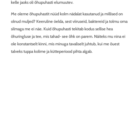
kelle jaoks oli õhupuhasti elumuutev.
Me oleme õhupuhastit nüüd kolm nädalat kasutanud ja millised on
olnud muljed? Keeruline öelda, sest viiruseid, baktereid ja tolmu oma
silmaga me ei näe. Kuid õhupuhasti tekitab kodus sellise hea
õhuringluse ja tee, mis tahad- see õhk on parem. Näiteks mu nina ei
ole konstantselt kinni, mis minuga tavaliselt juhtub, kui me õuest
talveks tuppa kolime ja kütteperiood pihta algab.