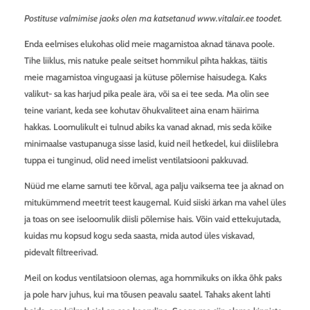
Postituse valmimise jaoks olen ma katsetanud www.vitalair.ee toodet.
Enda eelmises elukohas olid meie magamistoa aknad tänava poole.
Tihe liiklus, mis natuke peale seitset hommikul pihta hakkas, täitis
meie magamistoa vingugaasi ja kütuse põlemise haisudega. Kaks
valikut- sa kas harjud pika peale ära, või sa ei tee seda. Ma olin see
teine variant, keda see kohutav õhukvaliteet aina enam häirima
hakkas. Loomulikult ei tulnud abiks ka vanad aknad, mis seda kõike
minimaalse vastupanuga sisse lasid, kuid neil hetkedel, kui diislilebra
tuppa ei tunginud, olid need imelist ventilatsiooni pakkuvad.
Nüüd me elame samuti tee kõrval, aga palju vaiksema tee ja aknad on
mitukümmend meetrit teest kaugemal. Kuid siiski ärkan ma vahel üles
ja toas on see iseloomulik diisli põlemise hais. Võin vaid ettekujutada,
kuidas mu kopsud kogu seda saasta, mida autod üles viskavad,
pidevalt filtreerivad.
Meil on kodus ventilatsioon olemas, aga hommikuks on ikka õhk paks
ja pole harv juhus, kui ma tõusen peavalu saatel. Tahaks akent lahti