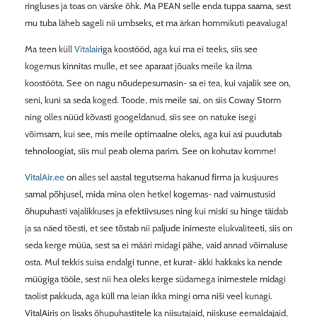
ringluses ja toas on värske õhk. Ma PEAN selle enda tuppa saama, sest
mu tuba läheb sageli nii umbseks, et ma ärkan hommikuti peavaluga!
Ma teen küll
Vitalair
iga koostööd, aga kui ma ei teeks, siis see
kogemus kinnitas mulle, et see aparaat jõuaks meile ka ilma
koostööta. See on nagu nõudepesumasin- sa ei tea, kui vajalik see on,
seni, kuni sa seda koged. Toode, mis meile sai, on siis Coway Storm
ning olles nüüd kõvasti googeldanud, siis see on natuke isegi
võimsam, kui see, mis meile optimaalne oleks, aga kui asi puudutab
tehnoloogiat, siis mul peab olema parim. See on kohutav komme!
VitalAir.ee
on alles sel aastal tegutsema hakanud firma ja kusjuures
samal põhjusel, mida mina olen hetkel kogemas- nad vaimustusid
õhupuhasti vajalikkuses ja efektiivsuses ning kui miski su hinge täidab
ja sa näed tõesti, et see tõstab nii paljude inimeste elukvaliteeti, siis on
seda kerge müüa, sest sa ei määri midagi pähe, vaid annad võimaluse
osta. Mul tekkis suisa endalgi tunne, et kurat- äkki hakkaks ka nende
müügiga tööle, sest nii hea oleks kerge südamega inimestele midagi
taolist pakkuda, aga küll ma leian ikka mingi oma niši veel kunagi.
VitalAiris on lisaks õhupuhastitele ka niisutajaid, niiskuse eemaldajaid,