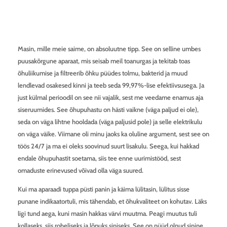
Masin, mille meie saime, on absoluutne tipp. See on selline umbes
puusakõrgune aparaat, mis seisab meil toanurgas ja tekitab toas
õhuliikumise ja filtreerib õhku püüdes tolmu, bakterid ja muud
lendlevad osakesed kinni ja teeb seda 99,97%-lise efektiivsusega. Ja
just külmal perioodil on see nii vajalik, sest me veedame enamus aja
siseruumides. See õhupuhastu on hästi vaikne (väga paljud ei ole),
seda on väga lihtne hooldada (väga paljusid pole) ja selle elektrikulu
on väga väike. Viimane oli minu jaoks ka oluline argument, sest see on
töös 24/7 ja ma ei oleks soovinud suurt lisakulu. Seega, kui hakkad
endale õhupuhastit soetama, siis tee enne uurimistööd, sest
omaduste erinevused võivad olla väga suured.
Kui ma aparaadi tuppa püsti panin ja käima lülitasin, lülitus sisse
punane indikaatortuli, mis tähendab, et õhukvaliteet on kohutav. Läks
ligi tund aega, kuni masin hakkas värvi muutma. Peagi muutus tuli
kollaseks, siis roheliseks ja lõpuks siniseks. See on nüüd olnud sinine