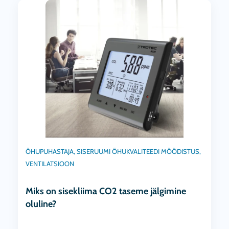
ÕHUPUHASTAJA
,
SISERUUMI ÕHUKVALITEEDI MÕÕDISTUS
,
VENTILATSIOON
Miks on sisekliima CO2 taseme jälgimine
oluline?