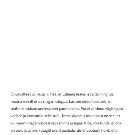
Õhukvalteet oli lausa nii hea, et Esileedi teatas, et aitab ning viis
masina isekalt enda magamistuppa, kus see nüüd hoolitseb, et
sealsete asukate unekvaliteet parem oleks. Ma ei viitsinud vägikaigast
vedada ja loovutasin selle talle. Tema kirjeldus muutusest on see, et
kui varem magamistoast välja minna ja tagasi tulla, võis tunda, et õhk
on paks ja tahaks kusagilt akent paotada, siis õhupuhasti hoiab õhu