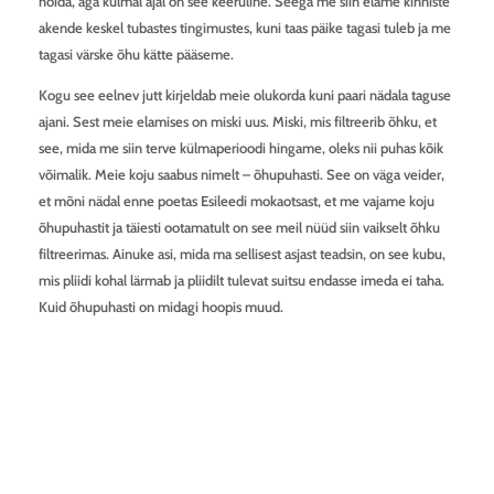
hoida, aga külmal ajal on see keeruline. Seega me siin elame kinniste
akende keskel tubastes tingimustes, kuni taas päike tagasi tuleb ja me
tagasi värske õhu kätte pääseme.
Kogu see eelnev jutt kirjeldab meie olukorda kuni paari nädala taguse
ajani. Sest meie elamises on miski uus. Miski, mis filtreerib õhku, et
see, mida me siin terve külmaperioodi hingame, oleks nii puhas kõik
võimalik. Meie koju saabus nimelt – õhupuhasti. See on väga veider,
et mõni nädal enne poetas Esileedi mokaotsast, et me vajame koju
õhupuhastit ja täiesti ootamatult on see meil nüüd siin vaikselt õhku
filtreerimas. Ainuke asi, mida ma sellisest asjast teadsin, on see kubu,
mis pliidi kohal lärmab ja pliidilt tulevat suitsu endasse imeda ei taha.
Kuid õhupuhasti on midagi hoopis muud.