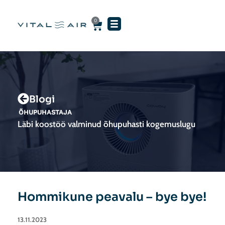
Skip
to
0
Cart
content
Blogi
ÕHUPUHASTAJA
Läbi koostöö valminud õhupuhasti kogemuslugu
Hommikune peavalu – bye bye!
13.11.2023