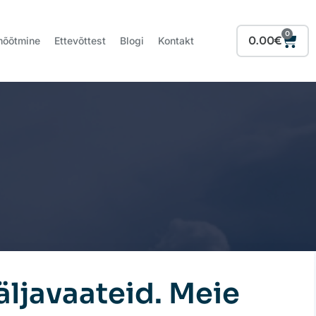
0
Cart
0.00
€
mõõtmine
Ettevõttest
Blogi
Kontakt
äljavaateid. Meie