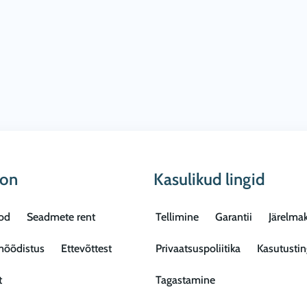
oon
Kasulikud lingid
od
Seadmete rent
Tellimine
Garantii
Järelma
mõõdistus
Ettevõttest
Privaatsuspoliitika
Kasutusti
t
Tagastamine