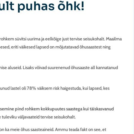
kult puhas õhk!
ohkem süvitsi uurima ja eelkõige just tervise seisukohalt. Maailma
mesed, eriti väikesed lapsed on mõjutatavad õhusaastest ning
nemise aluseid. Lisaks võivad suurenenud õhusaaste all kannatanud
nud lastel oli 78% väiksem risk haigestuda, kui lapsed, kes
sisemine pind rohkem kokkupuutes saastega kui täiskasvanud
tuleviku väljavaateid tervise seisukohalt.
 on ka meie õhus saasteaineid. Ammu teada fakt on see, et