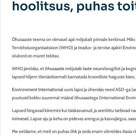
hoolitsus, puhas toi
Õhusaaste teema on viimasel ajal mõjukalt pinnale kerkinud. Miks s
Tervishoiuorganisatsioon (WHO) ja teadus- ja tervise ajakiri
Enviro
olukord on muret tekitav.
WHO järeldas, et
õhusaaste mõjutab laste neuroloogilist ja kogni
lapsed hiljem tõenäolisemalt kannatada krooniliste haiguste käe
Environment
International
uuris lapsi ja ühendas need ASD-ga (au
puutusid kokku suuremal määral õhusaastega (International Envi
Lapsed hingavad kiiremini kui täiskasvanud, ja seetõttu tarbivad 
inimesel
. Lapse aju ja keha on pidevas arengus ja kasvujärgus, sa
Me eeldame, et meil on puhas õhk ja seda enam võrreldes Aasia rii