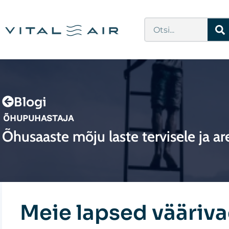
Skip
to
Search
content
Blogi
ÕHUPUHASTAJA
Õhusaaste mõju laste tervisele ja a
Meie lapsed vääriva