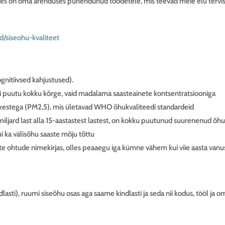
, kes on oma arenduses pühendunud toodetele, mis teevad meie elu terv
d/siseohu-kvaliteet
nitiivsed kahjustused).
 ei puutu kokku kõrge, vaid madalama saasteainete kontsentratsiooniga
akestega (PM2,5), mis ületavad WHO õhukvaliteedi standardeid
ljard last alla 15-aastastest lastest, on kokku puutunud suurenenud õh
ui ka välisõhu saaste mõju tõttu
ste ohtude nimekirjas, olles peaaegu iga kümne vähem kui viie aasta van
lasti), ruumi siseõhu osas aga saame kindlasti ja seda nii kodus, tööl ja oma