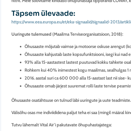
filtrit. Meie soovitame kindlasti õhupuhastaja tippbrändi COWAY
Täpsem ülevaade:
https://www.eea.europa.eu/et/eka-signaalid/signaalid-2013/artikli
Uuringute tulemused
(Maailma Terviseorganisatsioon, 2018):
Õhusaaste mõjutab vaimse ja motoorse oskuse arengut (kog
Õhusaaste kahjustab laste kopsufunktsiooni, isegi kui nad
93% alla 15-aastastest lastest puutuvad kokku tahkete os
Rohkem kui 40% inimestest kogu maailmas, sealhulgas 1 mi
2016. aastal suri ca 600 000 alla 15-aastast last nii sise- k
Õhusaaste omab järjest suuremat rolli laste tervise peami
Õhusaaste osatähtsuse on tulnud läbi uuringute ja uute teadmiste.
Välisõhu osas me indiviididena paljut teha ei saa (mingil määral kind
Tutvu lähemalt Vital Air’i pakutavate õhupuhastajatega: