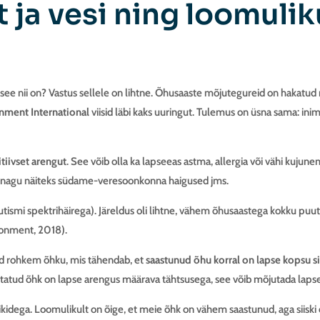
t ja vesi ning loomuli
ee nii on? Vastus sellele on lihtne. Õhusaaste mõjutegureid on hakatud r
nment International
viisid läbi kaks uuringut. Tulemus on üsna sama: ini
tiivset arengut
. See võib olla ka lapseeas astma, allergia või vähi kuju
s, nagu näiteks südame-veresoonkonna haigused jms.
tismi spektrihäirega). Järeldus oli lihtne, vähem õhusaastega kokku puutu
ronment, 2018).
nad rohkem õhku, mis tähendab, et
saastunud õhu korral on lapse kopsu 
astatud õhk on lapse arengus määrava tähtsusega, see võib mõjutada lapse 
kidega. Loomulikult on õige, et meie õhk on vähem saastunud, aga siiski