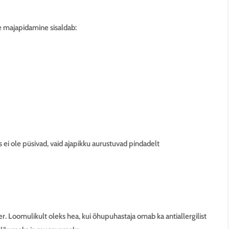
e majapidamine sisaldab:
is ei ole püsivad, vaid ajapikku aurustuvad pindadelt
ter. Loomulikult oleks hea, kui õhupuhastaja omab ka antiallergilist