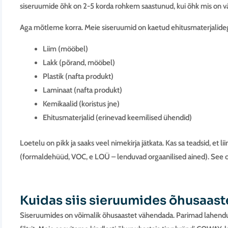
siseruumide õhk on 2-5 korda rohkem saastunud, kui õhk mis on välj
Aga mõtleme korra. Meie siseruumid on kaetud ehitusmaterjalideg
Liim (mööbel)
Lakk (põrand, mööbel)
Plastik (nafta produkt)
Laminaat (nafta produkt)
Kemikaalid (koristus jne)
Ehitusmaterjalid (erinevad keemilised ühendid)
Loetelu on pikk ja saaks veel nimekirja jätkata. Kas sa teadsid, et 
(formaldehüüd, VOC, e LOÜ – lenduvad orgaanilised ained). See o
Kuidas siis sieruumides õhusaas
Siseruumides on võimalik õhusaastet vähendada. Parimad lahend