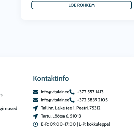
LOE ROHKEM
Kontaktinfo
info@vitalair.ee
+372 557 1413
ks
info@vitalair.ee
+372 5839 2105
Tallinn, Läike tee 1, Peetri, 75312
ngimused
Tartu, Lõõtsa 6, 51013
E-R: 09:00-17:00 | L-P: kokkuleppel