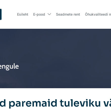
Esileht
E-pood
Seadmete rent
Õhukvaliteedi 
rengule
d paremaid tuleviku v