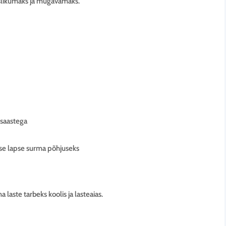
islikumaks ja mugavamaks.
usaastega
use lapse surma põhjuseks
 laste tarbeks koolis ja lasteaias.