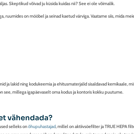
as. Skeptikud võivad ju küsida kuidas nii? See ei ole võimalik.
a, ruumides on mööbel ja seinad kaetud värviga. Vaatame siis, mida mei
liimid ja lakid ning kodukeemia ja ehitusmaterjalid sisaldavad kemikaale, m
n see, millega igapäevaselt oma kodus ja kontoris kokku puutume.
tet vähendada?
used selleks on
õhupuhastajad
, millel on aktiivsöefilter ja TRUE HEPA fil