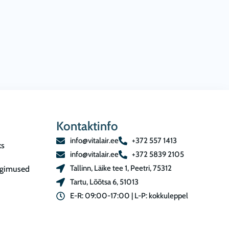
Kontaktinfo
info@vitalair.ee
+372 557 1413
ks
info@vitalair.ee
+372 5839 2105
Tallinn, Läike tee 1, Peetri, 75312
ngimused
Tartu, Lõõtsa 6, 51013
E-R: 09:00-17:00 | L-P: kokkuleppel