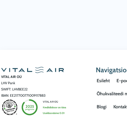
Navigatsi
VITAL AIR OÜ
Esileht
E-po
LHV Pank
SWIFT: LHVBEE22
Õhukvaliteedi 
IBAN: EE217700771009117883
Blogi
Kontak