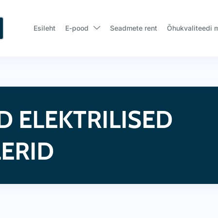
Esileht
E-pood
Seadmete rent
Õhukvaliteedi 
D ELEKTRILISED
ERID