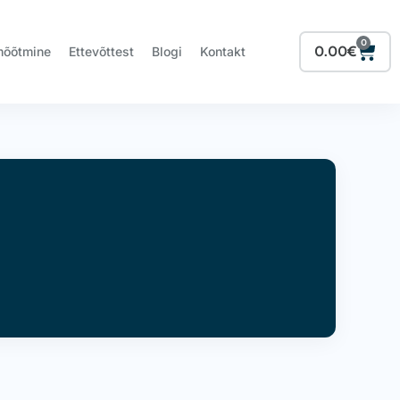
0
Cart
0.00
€
mõõtmine
Ettevõttest
Blogi
Kontakt