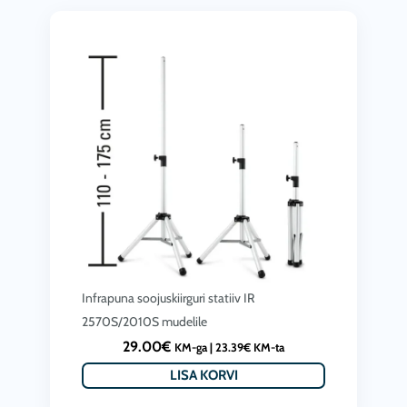
Infrapuna soojuskiirguri statiiv IR
2570S/2010S mudelile
29.00
€
KM-ga |
23.39
€
KM-ta
LISA KORVI