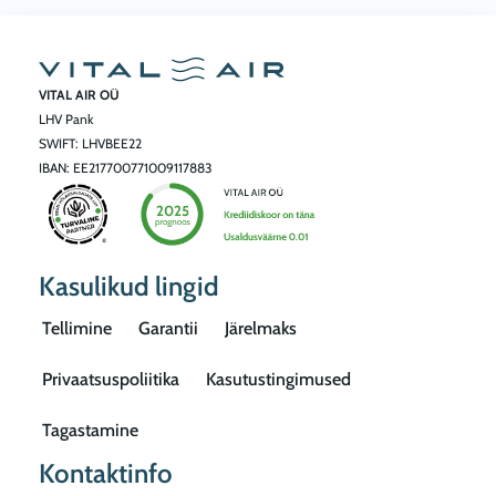
VITAL AIR OÜ
LHV Pank
SWIFT: LHVBEE22
IBAN: EE217700771009117883
Kasulikud lingid
Tellimine
Garantii
Järelmaks
Privaatsuspoliitika
Kasutustingimused
Tagastamine
Kontaktinfo