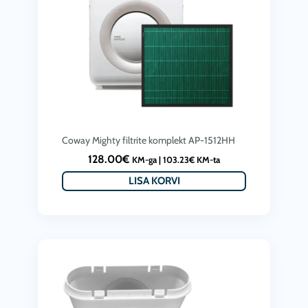
Coway Mighty filtrite komplekt AP-1512HH
128.00
€
KM-ga |
103.23
€
KM-ta
LISA KORVI