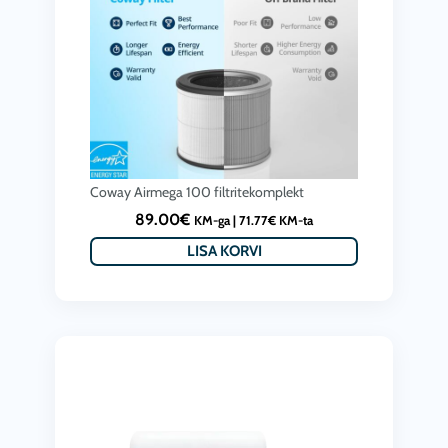
Coway Airmega 100 filtritekomplekt
89.00
€
KM-ga |
71.77
€
KM-ta
LISA KORVI