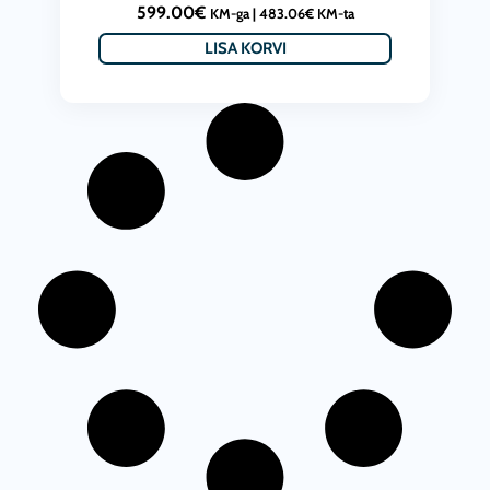
599.00
€
KM-ga |
483.06
€
KM-ta
LISA KORVI