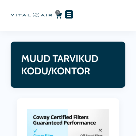
Skip
to
0
Cart
content
MUUD TARVIKUD
KODU/KONTOR