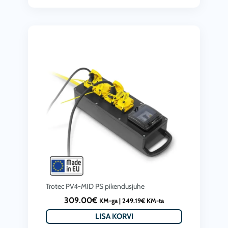
Trotec PV4-MID PS pikendusjuhe
309.00
€
KM-ga |
249.19
€
KM-ta
LISA KORVI